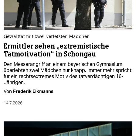
berlin
nord
wahrheit
Gewalttat mit zwei verletzten Mädchen
verlag
Ermittler sehen „extremistische
Tatmotivation“ in Schongau
verlag
Den Messerangriff an einem bayerischen Gymnasium
veranstaltungen
überlebten zwei Mädchen nur knapp. Immer mehr spricht
für ein rechtsextremes Motiv des tatverdächtigen 16-
shop
Jährigen.
fragen & hilfe
Von
Frederik Eikmanns
unterstützen
14.7.2026
abo
genossenschaft