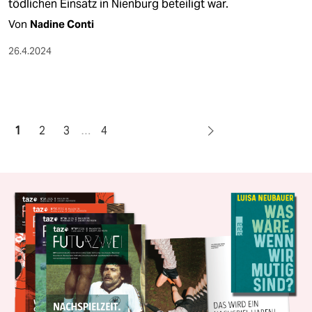
tödlichen Einsatz in Nienburg beteiligt war.
Von
Nadine Conti
26.4.2024
1
2
3
…
4