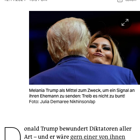
berlin
nord
wahrheit
verlag
verlag
veranstaltungen
shop
Melania Trump als Mittel zum Zweck, um ein Signal an
fragen & hilfe
ihren Ehemann zu senden: Treib es nicht zu bunt!
Foto: Julia Demaree Nikhinson/ap
unterstützen
abo
D
onald Trump bewundert Diktatoren aller
genossenschaft
Art – und er wäre
gern einer von ihnen