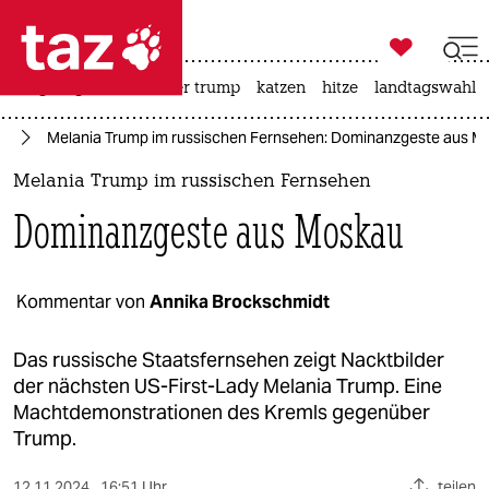

taz zahl ich
bergsteigen
usa unter trump
katzen
hitze
landtagswahl i

taz zahl ich
24
Melania Trump im russischen Fernsehen: Dominanzgeste aus M
taz zahl ich
Melania Trump im russischen Fernsehen
themen
Dominanzgeste aus Moskau
politik
öko
Kommentar von
Annika Brockschmidt
gesellschaft
Das russische Staatsfernsehen zeigt Nacktbilder
der nächsten US-First-Lady Melania Trump. Eine
kultur
Machtdemonstrationen des Kremls gegenüber
Trump.
sport
12.11.2024
16:51 Uhr
teilen