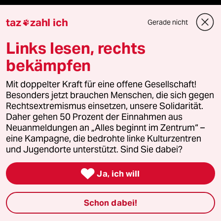
taz
zahl ich
Gerade nicht

Podcast
Links lesen, rechts
bekämpfen
bundestalk
Mit doppelter Kraft für eine offene Gesellschaft!
fernverbindung
Besonders jetzt brauchen Menschen, die sich gegen
Rechtsextremismus einsetzen, unsere Solidarität.
Daher gehen 50 Prozent der Einnahmen aus
klima update°
Neuanmeldungen an „Alles beginnt im Zentrum“ –
eine Kampagne, die bedrohte linke Kulturzentren
Mauerecho
und Jugendorte unterstützt. Sind Sie dabei?
Freie Rede

Ja, ich will
reingehen
Schon dabei!