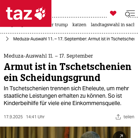

taz zahl ich
bergsteigen
usa unter trump
katzen
landtagswahl in sachs

taz zahl ich
nd
Meduza-Auswahl 11. – 17. September: Armut ist in Tschetschen
taz zahl ich
themen
Meduza-Auswahl 11. – 17. September
Armut ist in Tschetschenien
politik
ein Scheidungsgrund
öko
In Tschetschenien trennen sich Eheleute, um mehr
staatliche Leistungen erhalten zu können. So ist
gesellschaft
Kinderbeihilfe für viele eine Einkommensquelle.
kultur
17.9.2025
14:41 Uhr
teilen
sport