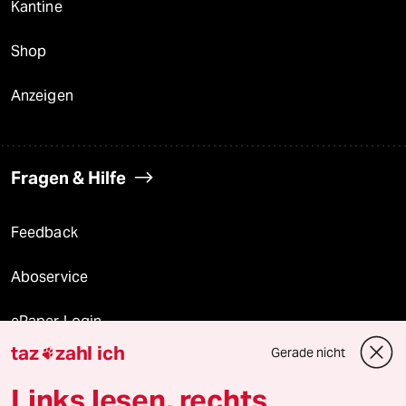
Kantine
Shop
Anzeigen
Fragen & Hilfe
Feedback
Aboservice
ePaper Login
taz
zahl ich
Gerade nicht

Downloads für Abonnierende
Links lesen, rechts