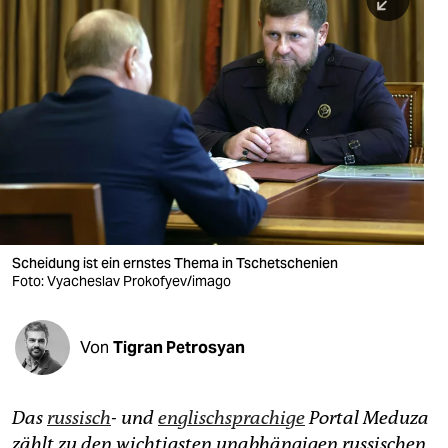
berlin
nord
wahrheit
verlag
verlag
veranstaltungen
shop
Scheidung ist ein ernstes Thema in Tschetschenien
Foto: Vyacheslav Prokofyev/imago
fragen & hilfe
unterstützen
Von
Tigran Petrosyan
abo
genossenschaft
Das
russisch
- und
englischsprachige
Portal Meduza
zählt zu den wichtigsten unabhängigen russischen