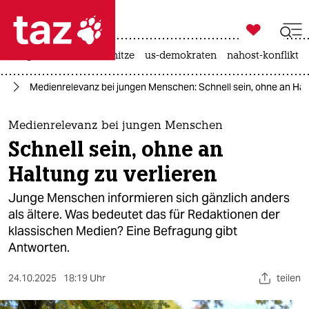

taz zahl ich
krieg in der ukraine
hitze
us-demokraten
nahost-konflikt

taz zahl ich
en
Medienrelevanz bei jungen Menschen: Schnell sein, ohne an Halt
taz zahl ich
themen
Medienrelevanz bei jungen Menschen
Schnell sein, ohne an
politik
Haltung zu verlieren
öko
Junge Menschen informieren sich gänzlich anders
als ältere. Was bedeutet das für Redaktionen der
gesellschaft
klassischen Medien? Eine Befragung gibt
Antworten.
kultur
sport
24.10.2025
18:19 Uhr
teilen