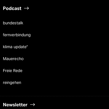
Podcast
bundestalk
fernverbindung
klima update°
Mauerecho
Freie Rede
reingehen
Newsletter