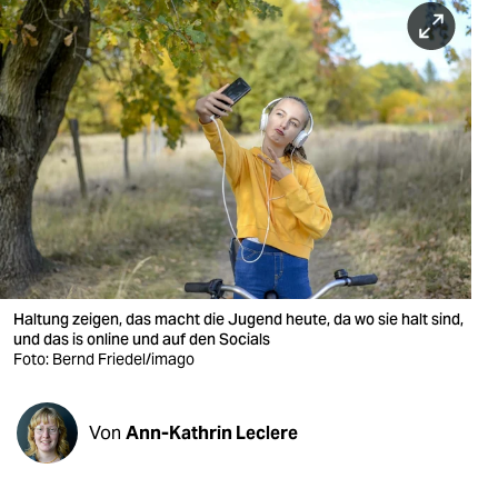
berlin
nord
wahrheit
verlag
verlag
veranstaltungen
shop
Haltung zeigen, das macht die Jugend heute, da wo sie halt sind,
fragen & hilfe
und das is online und auf den Socials
Foto: Bernd Friedel/imago
unterstützen
abo
Von
Ann-Kathrin Leclere
genossenschaft