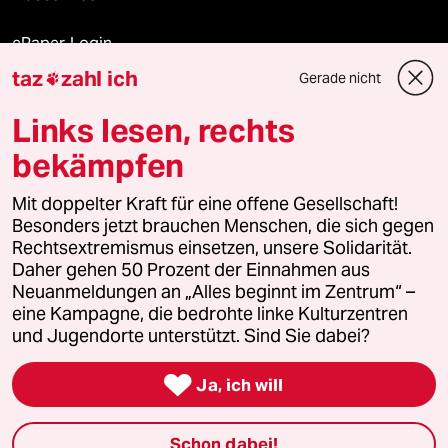
ePaper Login
taz
zahl ich
Gerade nicht

Downloads für Abonnierende
Links lesen, rechts
bekämpfen
© 2026 taz Verlags und Vertriebs GmbH
Alle Rechte vorbehalten. Bei rechtlichen Fragen oder für Genehmigungen
Mit doppelter Kraft für eine offene Gesellschaft!
wenden Sie sich bitte an
lizenzen@taz.de
Besonders jetzt brauchen Menschen, die sich gegen
Rechtsextremismus einsetzen, unsere Solidarität.
Daher gehen 50 Prozent der Einnahmen aus
Feedback
Redaktionsstatut
Kommune-Richtlinien
KI-
Neuanmeldungen an „Alles beginnt im Zentrum“ –
eine Kampagne, die bedrohte linke Kulturzentren
Leitlinie
Informant
Datenschutz
Impressum
AGB
und Jugendorte unterstützt. Sind Sie dabei?
Seitenwende
Einwilligungen widerrufen (Ads)

Ja, ich will
Schon dabei!