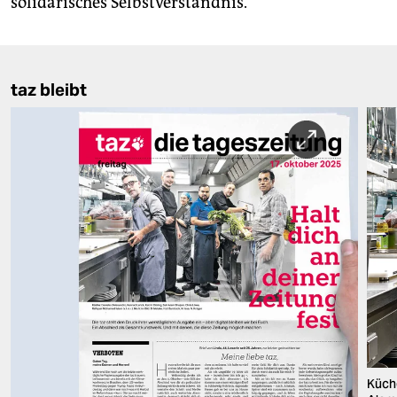
solidarisches Selbstverständnis.
taz bleibt
Küche