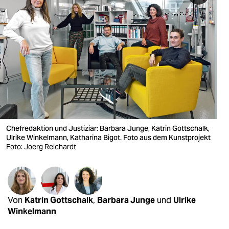
berlin
nord
wahrheit
verlag
verlag
veranstaltungen
Chefredaktion und Justiziar: Barbara Junge, Katrin Gottschalk,
shop
Ulrike Winkelmann, Katharina Bigot. Foto aus dem Kunstprojekt
Foto: Joerg Reichardt
fragen & hilfe
unterstützen
abo
Von
Katrin Gottschalk
,
Barbara Junge
und
Ulrike
Winkelmann
genossenschaft