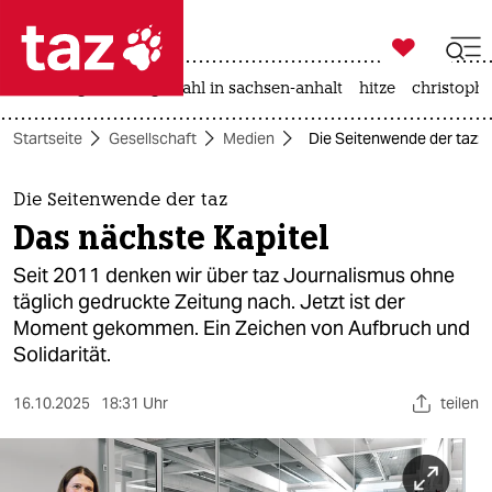

taz zahl ich
iran-krieg
landtagswahl in sachsen-anhalt
hitze
christophe

taz zahl ich
Startseite
Gesellschaft
Medien
Die Seitenwende der taz: 
taz zahl ich
themen
Die Seitenwende der taz
Das nächste Kapitel
politik
Seit 2011 denken wir über taz Journalismus ohne
öko
täglich gedruckte Zeitung nach. Jetzt ist der
Moment gekommen. Ein Zeichen von Aufbruch und
gesellschaft
Solidarität.
kultur
16.10.2025
18:31 Uhr
teilen
sport