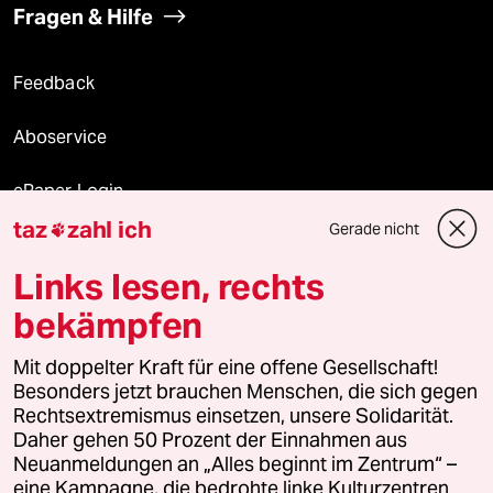
Fragen & Hilfe
Feedback
Aboservice
ePaper Login
taz
zahl ich
Gerade nicht

Downloads für Abonnierende
Links lesen, rechts
bekämpfen
© 2026 taz Verlags und Vertriebs GmbH
Alle Rechte vorbehalten. Bei rechtlichen Fragen oder für Genehmigungen
Mit doppelter Kraft für eine offene Gesellschaft!
wenden Sie sich bitte an
lizenzen@taz.de
Besonders jetzt brauchen Menschen, die sich gegen
Rechtsextremismus einsetzen, unsere Solidarität.
Daher gehen 50 Prozent der Einnahmen aus
Feedback
Redaktionsstatut
Kommune-Richtlinien
KI-
Neuanmeldungen an „Alles beginnt im Zentrum“ –
eine Kampagne, die bedrohte linke Kulturzentren