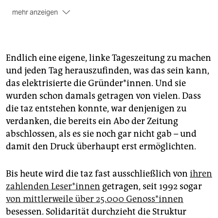
mehr anzeigen
In der Sonderausgabe: Texte von
Fatma Aydemir,
Sibylle Berg, T.C. Boyle, Dave Eggers, Olga
Grjasnowa, Olga Hohmann, Nefeli Kavouras,
Francesca Melandiri, Christof Meueler, Feridun
Endlich eine eigene, linke Tageszeitung zu machen
Zaimoglu
, ein Dreiergespräch von
Annett Gröschner,
und jeden Tag herauszufinden, was das sein kann,
Peggy Mädler und Wenke Seemann,
den
das elektrisierte die Gründer*innen. Und sie
abgeschlossenen Fortsetzungroman „Spionin der
wurden schon damals getragen von vielen. Dass
Redaktion“ u.v.m.
die taz entstehen konnte, war denjenigen zu
Alles zur Seitenwende
verdanken, die bereits ein Abo der Zeitung
abschlossen, als es sie noch gar nicht gab – und
damit den Druck überhaupt erst ermöglichten.
Bis heute wird die taz fast ausschließlich von
ihren
zahlenden Le­se­r*in­nen
getragen, seit 1992 sogar
von mittlerweile über 25.000 Ge­nos­s*in­nen
besessen. Solidarität durchzieht die Struktur