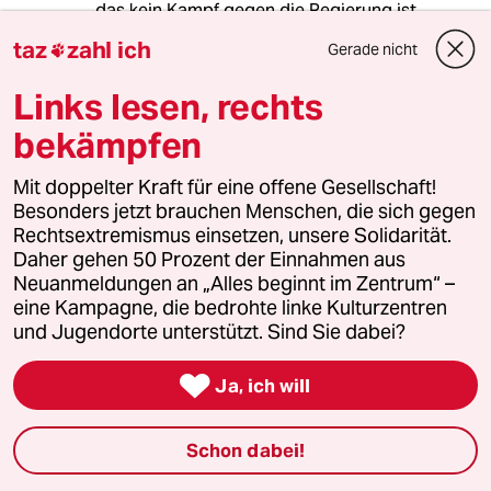
das kein Kampf gegen die Regierung ist,
sondern gegen eine Pandemie.
taz
zahl ich
Gerade nicht

Links lesen, rechts
kurtka
K
bekämpfen
12.05.2020
,
11:25 Uhr
Mit doppelter Kraft für eine offene Gesellschaft!
@Mustardman:
Besonders jetzt brauchen Menschen, die sich gegen
"..dass das kein Kampf gegen die
Rechtsextremismus einsetzen, unsere Solidarität.
Regierung ist, sondern gegen eine
Daher gehen 50 Prozent der Einnahmen aus
Pandemie."
Neuanmeldungen an „Alles beginnt im Zentrum“ –
eine Kampagne, die bedrohte linke Kulturzentren
Das trifft die Sache super gut. Danke
und Jugendorte unterstützt. Sind Sie dabei?
für die klaren Worte.

Ja, ich will
Alex3141
A
10.05.2020
,
13:48 Uhr
Schon dabei!
@Mustardman: