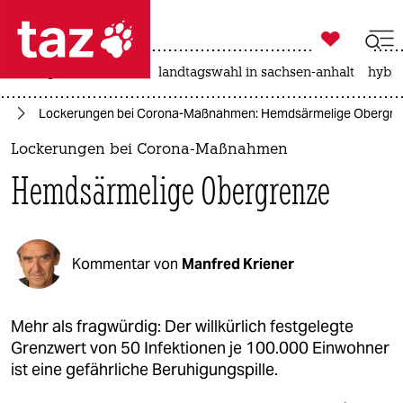

taz zahl ich
niedrigwasser
rente
landtagswahl in sachsen-anhalt
hybri

taz zahl ich
us
Lockerungen bei Corona-Maßnahmen: Hemdsärmelige Obergre
taz zahl ich
Lockerungen bei Corona-Maßnahmen
themen
Hemdsärmelige Obergrenze
politik
öko
Kommentar von
Manfred Kriener
gesellschaft
kultur
Mehr als fragwürdig: Der willkürlich festgelegte
Grenzwert von 50 Infektionen je 100.000 Einwohner
sport
ist eine gefährliche Beruhigungspille.