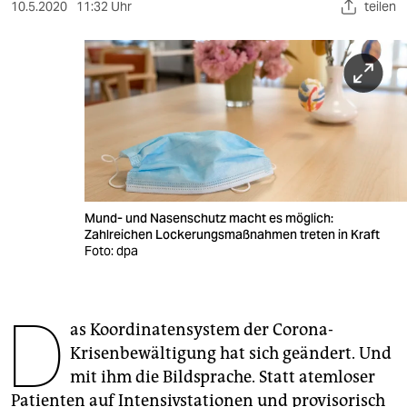
berlin
10.5.2020
11:32 Uhr
teilen
nord
wahrheit
verlag
verlag
veranstaltungen
Mund- und Nasenschutz macht es möglich:
shop
Zahlreichen Lockerungsmaßnahmen treten in Kraft
Foto: dpa
fragen & hilfe
unterstützen
D
as Koordinatensystem der Corona-
abo
Krisenbewältigung hat sich geändert. Und
genossenschaft
mit ihm die Bildsprache. Statt atemloser
Patienten auf Intensivstationen und provisorisch