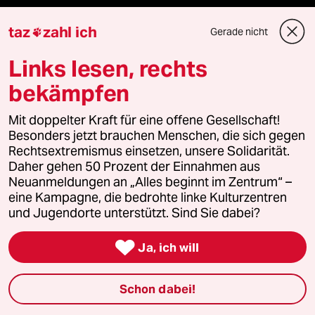
Freie Rede
taz
zahl ich
Gerade nicht

reingehen
Links lesen, rechts
bekämpfen
Newsletter
Mit doppelter Kraft für eine offene Gesellschaft!
Besonders jetzt brauchen Menschen, die sich gegen
Rechtsextremismus einsetzen, unsere Solidarität.
team zukunft
Daher gehen 50 Prozent der Einnahmen aus
Neuanmeldungen an „Alles beginnt im Zentrum“ –
taz frisch
eine Kampagne, die bedrohte linke Kulturzentren
und Jugendorte unterstützt. Sind Sie dabei?
taz zahl ich

Ja, ich will
taz lab Infobrief
Schon dabei!