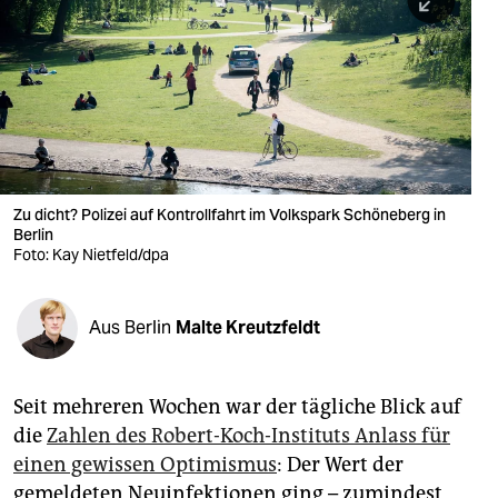
berlin
nord
wahrheit
verlag
verlag
Zu dicht? Polizei auf Kontrollfahrt im Volkspark Schöneberg in
Berlin
veranstaltungen
Foto: Kay Nietfeld/dpa
shop
fragen & hilfe
Aus Berlin
Malte Kreutzfeldt
unterstützen
Seit mehreren Wochen war der tägliche Blick auf
abo
die
Zahlen des Robert-Koch-Instituts Anlass für
genossenschaft
einen gewissen Optimismus
: Der Wert der
gemeldeten Neuinfektionen ging – zumindest