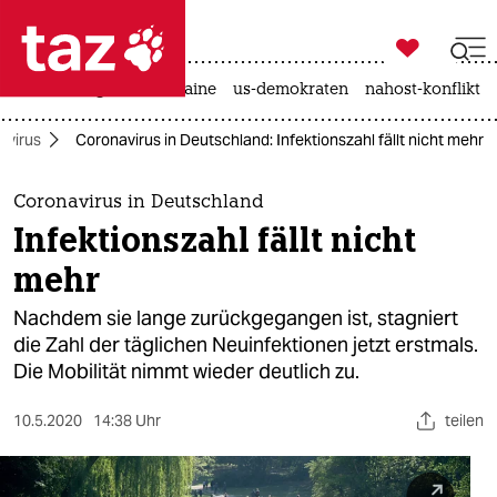

taz zahl ich
hitze
krieg in der ukraine
us-demokraten
nahost-konflikt

taz zahl ich
avirus
Coronavirus in Deutschland: Infektionszahl fällt nicht mehr
taz zahl ich
themen
Coronavirus in Deutschland
Infektionszahl fällt nicht
politik
mehr
öko
Nachdem sie lange zurückgegangen ist, stagniert
die Zahl der täglichen Neuinfektionen jetzt erstmals.
gesellschaft
Die Mobilität nimmt wieder deutlich zu.
kultur
10.5.2020
14:38 Uhr
teilen
sport