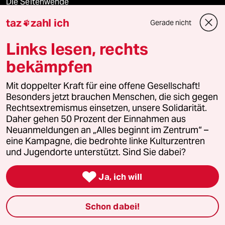
Die Seitenwende
taz
zahl ich
Gerade nicht

Stellen
Links lesen, rechts
Presse
bekämpfen
Mit doppelter Kraft für eine offene Gesellschaft!
Unterstützen
Besonders jetzt brauchen Menschen, die sich gegen
Rechtsextremismus einsetzen, unsere Solidarität.
Daher gehen 50 Prozent der Einnahmen aus
abo
Neuanmeldungen an „Alles beginnt im Zentrum“ –
eine Kampagne, die bedrohte linke Kulturzentren
und Jugendorte unterstützt. Sind Sie dabei?
genossenschaft

Ja, ich will
taz zahl ich
recherchefonds ausland
Schon dabei!