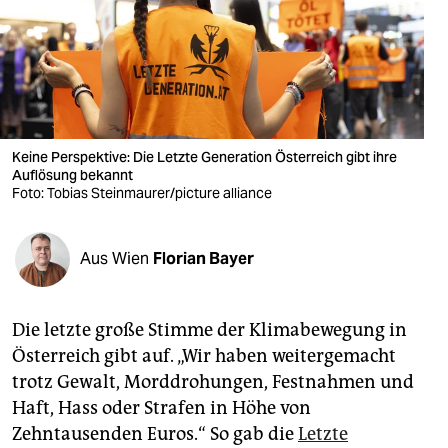
berlin
nord
wahrheit
verlag
Keine Perspektive: Die Letzte Generation Österreich gibt ihre
Auflösung bekannt
verlag
Foto: Tobias Steinmaurer/picture alliance
veranstaltungen
shop
Aus Wien
Florian Bayer
fragen & hilfe
Die letzte große Stimme der Klimabewegung in
unterstützen
Österreich gibt auf. „Wir haben weitergemacht
abo
trotz Gewalt, Morddrohungen, Festnahmen und
Haft, Hass oder Strafen in Höhe von
genossenschaft
Zehntausenden Euros.“ So gab die
Letzte