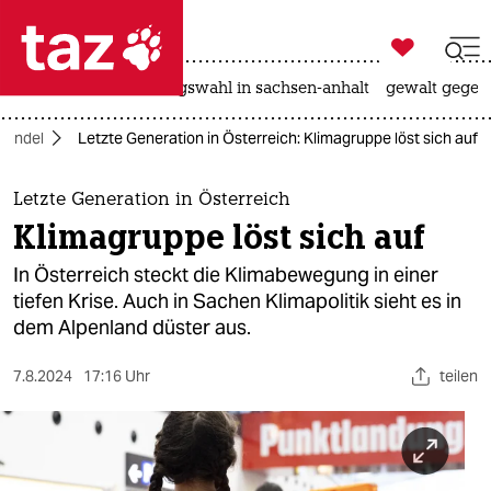

taz zahl ich
hitze
surfen
landtagswahl in sachsen-anhalt
gewalt gegen

taz zahl ich
wandel
Letzte Generation in Österreich: Klimagruppe löst sich auf
taz zahl ich
themen
Letzte Generation in Österreich
Klimagruppe löst sich auf
politik
In Österreich steckt die Klimabewegung in einer
öko
tiefen Krise. Auch in Sachen Klimapolitik sieht es in
dem Alpenland düster aus.
gesellschaft
7.8.2024
17:16 Uhr
teilen
kultur
sport