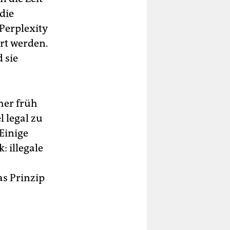
die
Perplexity
rt werden.
 sie
her früh
l legal zu
 Einige
: illegale
as Prinzip