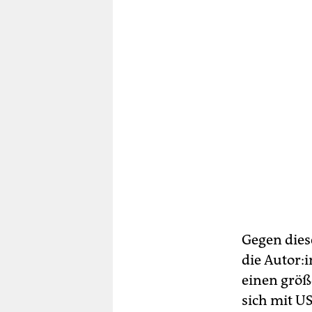
Gegen die
die Au­to­r
einen größ
sich mit US