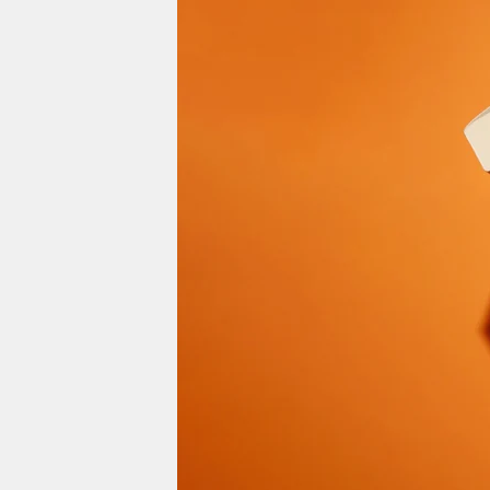
berlin
nord
wahrheit
verlag
verlag
veranstaltungen
shop
fragen & hilfe
unterstützen
abo
genossenschaft