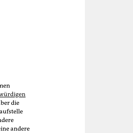
omen
kwürdigen
ber die
ufstelle
ndere
eine andere