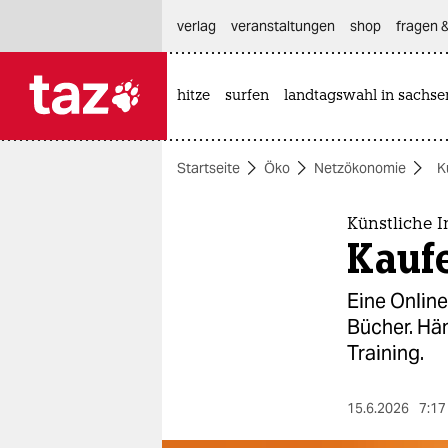
hautnavigation anspringen
hauptinhalt anspringen
footer anspringen
verlag
veranstaltungen
shop
fragen &
hitze
surfen
landtagswahl in sachse

taz zahl ich
taz zahl ich
Startseite
Öko
Netzökonomie
K
themen
politik
Künstliche I
Kaufe
öko
Eine Online
gesellschaft
Bücher. Händ
Training.
kultur
sport
15.6.2026
7:17