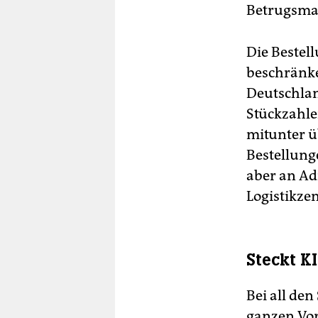
Betrugsma
Die Bestel
beschränke
Deutschlan
Stückzahle
mitunter ü
Bestellung
aber an Ad
Logistikze
Steckt K
Bei all den
ganzen Vor