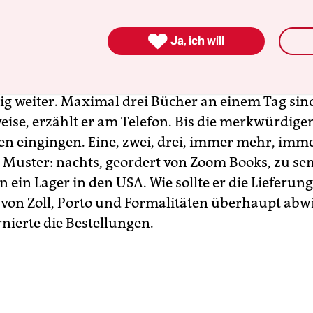
rachigen Büchern?

Ja, ich will
rkauft antiquarische Bücher. Früher hatte er mal 
elefeld, mittlerweile ist er in Rente und verkauft
 weiter. Maximal drei Bücher an einem Tag sind
ise, erzählt er am Telefon. Bis die merkwürdige
en eingingen. Eine, zwei, drei, immer mehr, imm
Muster: nachts, geordert von Zoom Books, zu se
 ein Lager in den USA. Wie sollte er die Lieferun
 von Zoll, Porto und Formalitäten überhaupt abw
rnierte die Bestellungen.