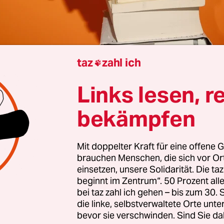
taz
zahl ich

Bergt
Links lesen, r
egann in der Nacht. Um 2.53 Uhr am 30. April ging
bekämpfen
 ein bei dem Buchverkäufer Michael Ströter. Dan
nn die nächste. Wer da orderte, war kei­n:e Privat
Mit doppelter Kraft für eine offene G
mmer dasselbe Unternehmen: Zoom Books, eine k
brauchen Menschen, die sich vor O
 die sich als „Nordamerikas führende Firma für
einsetzen, unsere Solidarität. Die ta
ing“ bezeichnet. Nach eigenen Angaben kauft da
beginnt im Zentrum“. 50 Prozent a
bei taz zahl ich gehen – bis zum 30
en Bücher an, nimmt Bücherspenden entgegen, 
die linke, selbstverwaltete Orte unte
d recycelt, was unverkäuflich ist. Ihr Markt sind
bevor sie verschwinden. Sind Sie da
. Was will Zoom Books mit gebrauchten, eher ni