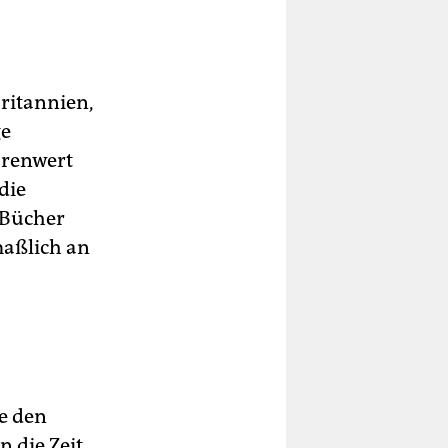
ritannien,
ge
arenwert
die
 Bücher
maßlich an
ie den
 die Zeit