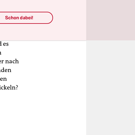
Schon dabei!
einen
 es
n
er nach
nden
gen
ickeln?