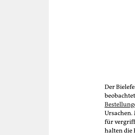
Der Bielef
beobachtet
Bestellun
Ursachen. 
für vergri
halten die