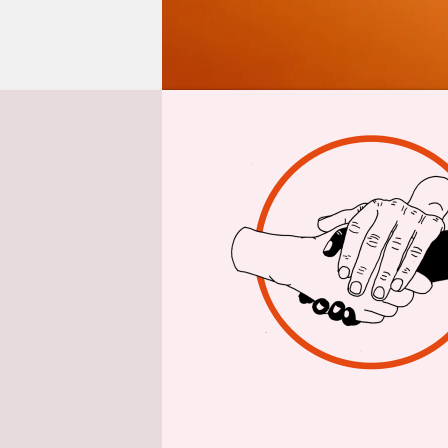
epaper login
Von
Svenja 
Der Spuk b
Bestellung
nächste, da
sondern i
Plattform,
Buchrecycl
Unternehm
Bücher – un
und Kanada