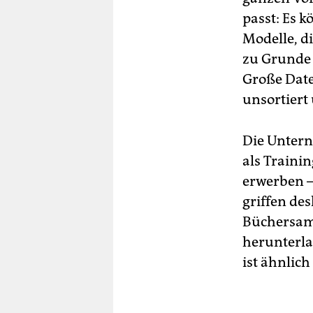
passt: Es 
Modelle, d
zu Grunde 
Große Date
unsortiert
Die Untern
als Trainin
erwerben – 
griffen de
Büchersam
herunterla
ist ähnlic