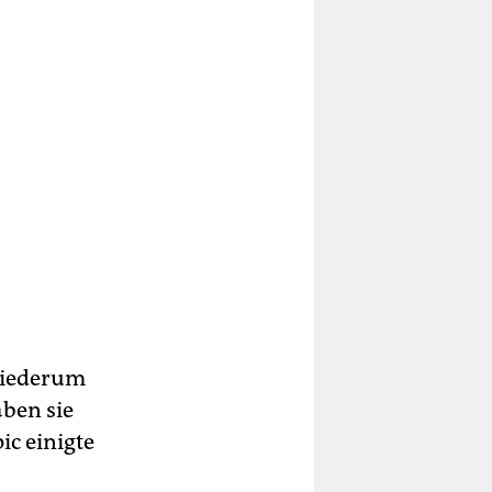
wiederum
aben sie
ic einigte