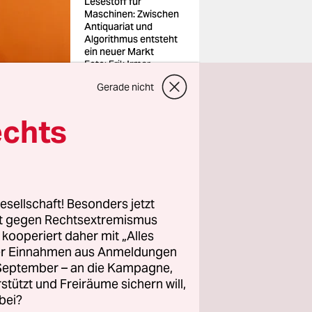
Lesestoff für
Maschinen: Zwischen
Antiquariat und
Algorithmus entsteht
ein neuer Markt
Foto: Erik Irmer
Gerade nicht
echts
 die erste
n die
käufer:in,
esellschaft! Besonders jetzt
anadische
rt gegen Rechtsextremismus
z kooperiert daher mit „Alles
s
ller Einnahmen aus Anmeldungen
. September – an die Kampagne,
verkauft
rstützt und Freiräume sichern will,
 die USA
bei?
schigen