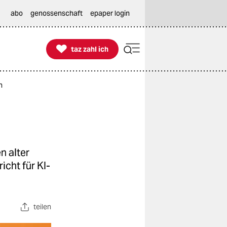
abo
genossenschaft
epaper login

taz zahl ich
taz zahl ich
n
n alter
icht für KI-
teilen