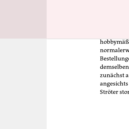
deutschsp
Ströter ve
Laden in Bi
hobbymäßig
normalerwe
Bestellung
demselben 
zunächst an
angesichts
Ströter sto