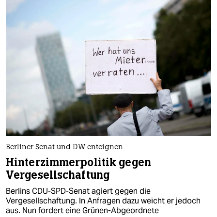
berlin
nord
wahrheit
verlag
verlag
veranstaltungen
shop
fragen & hilfe
Berliner Senat und DW enteignen
unterstützen
Hinterzimmerpolitik gegen
Vergesellschaftung
abo
Berlins CDU-SPD-Senat agiert gegen die
genossenschaft
Vergesellschaftung. In Anfragen dazu weicht er jedoch
aus. Nun fordert eine Grünen-Abgeordnete