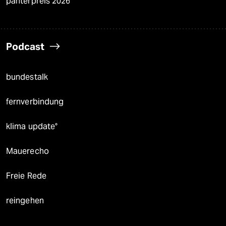
panterpreis 2026
Podcast
bundestalk
fernverbindung
klima update°
Mauerecho
Freie Rede
reingehen