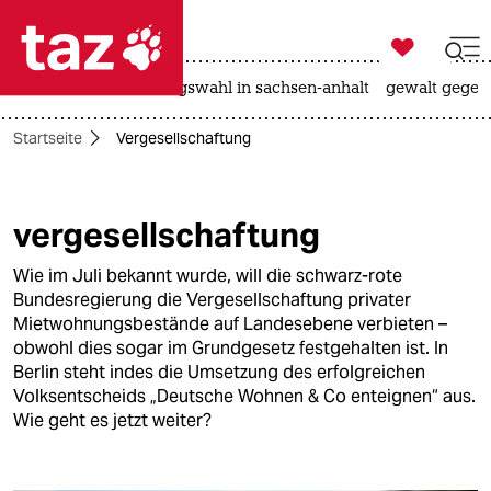

taz zahl ich
hitze
surfen
landtagswahl in sachsen-anhalt
gewalt gegen

taz zahl ich
Startseite
Vergesellschaftung
taz zahl ich
themen
vergesellschaftung
politik
Wie im Juli bekannt wurde, will die schwarz-rote
öko
Bundesregierung die Vergesellschaftung privater
Mietwohnungsbestände auf Landesebene verbieten –
gesellschaft
obwohl dies sogar im Grundgesetz festgehalten ist. In
Berlin steht indes die Umsetzung des erfolgreichen
kultur
Volksentscheids „Deutsche Wohnen & Co enteignen“ aus.
Wie geht es jetzt weiter?
sport