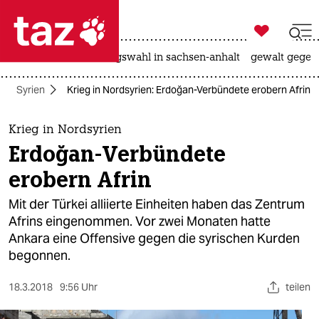

taz zahl ich
hitze
surfen
landtagswahl in sachsen-anhalt
gewalt gegen

taz zahl ich
Syrien
Krieg in Nordsyrien: Erdoğan-Verbündete erobern Afrin
taz zahl ich
themen
Krieg in Nordsyrien
Erdoğan-Verbündete
politik
erobern Afrin
öko
Mit der Türkei alliierte Einheiten haben das Zentrum
Afrins eingenommen. Vor zwei Monaten hatte
gesellschaft
Ankara eine Offensive gegen die syrischen Kurden
begonnen.
kultur
sport
18.3.2018
9:56 Uhr
teilen