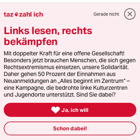
taz
zahl ich
Gerade nicht

taz

Links lesen, rechts
bekämpfen
Folgen Sie uns
Mit doppelter Kraft für eine offene Gesellschaft!
Besonders jetzt brauchen Menschen, die sich gegen
Rechtsextremismus einsetzen, unsere Solidarität.
Ressorts
Daher gehen 50 Prozent der Einnahmen aus
Neuanmeldungen an „Alles beginnt im Zentrum“ –
Politik
eine Kampagne, die bedrohte linke Kulturzentren
und Jugendorte unterstützt. Sind Sie dabei?
Öko

Ja, ich will
Gesellschaft
Schon dabei!
Kultur