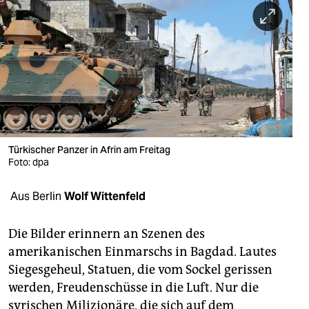
berlin
nord
wahrheit
verlag
verlag
veranstaltungen
Türkischer Panzer in Afrin am Freitag
Foto: dpa
shop
Aus Berlin
Wolf Wittenfeld
fragen & hilfe
unterstützen
Die Bilder erinnern an Szenen des
amerikanischen Einmarschs in Bagdad. Lautes
abo
Siegesgeheul, Statuen, die vom Sockel gerissen
genossenschaft
werden, Freudenschüsse in die Luft. Nur die
syrischen Milizionäre, die sich auf dem