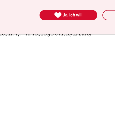
die in der DDR den Free Jazz voranbrachten, ist
Ul
der am Eröffnungsabend ein Solokonzert spielt. 

Ja, ich will
ten des Dialogs ganz ohne Rhythmusgruppe lote
ten
Camila Nebbia
und
Otis Sandsjö
im Duo aus
(
 10., 11., 17. + 18. 10., 20.30 Uhr, 18/12 Euro)
.