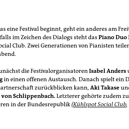
s eine Festival beginnt, geht ein anderes am Frei
falls im Zeichen des Dialogs steht das
Piano Duo 
ocial Club. Zwei Generationen von Pianisten teile
abend.
zunächst die Festivalorganisatoren
Isabel Anders
g
in einen offenen Austausch. Danach spielt ein 
Partnerschaft zurückblicken kann,
Aki Takase
un
 von Schlippenbac
h.
Letzterer gehörte zudem zu
eren in der Bundesrepublik
(
Kühlspot Social Club
,