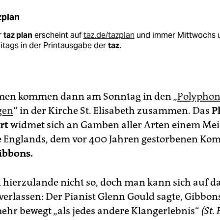
zplan
r
taz plan
erscheint auf
taz.de/tazplan
und immer Mittwochs 
itags in der Printausgabe der
taz
.
mmen kommen dann am Sonntag in den „
Polyphon
gen
“ in der Kirche St. Elisabeth zusammen. Das
P
rt
widmet sich an Gamben aller Arten einem Mei
 Englands, dem vor 400 Jahren gestorbenen Ko
ibbons.
hierzulande nicht so, doch man kann sich auf da
 verlassen: Der Pianist Glenn Gould sagte, Gibbo
ehr bewegt „als jedes andere Klangerlebnis“
(St.