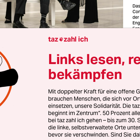
Das
Con
der
Eng
Fot
Bor
taz
zahl ich

 10 Jahren bündelt das Musikerkollektiv und Label
Links lesen, r
 East
verschiedenste Kräfte des Avantgardejazz in 
bekämpfen
 Namen wählte man als spielerischen Hinweis au
 im Osten Berlins und als Hommage an das Vorb
r auch das Stück „Trouble in the East“ schrieb.
Mit doppelter Kraft für eine offene G
brauchen Menschen, die sich vor O
einsetzen, unsere Solidarität. Die ta
um gibt es ein viertägiges Festival im Panda Plat
beginnt im Zentrum“. 50 Prozent a
cht am Freitag einer der Gründer, der Posaunist
bei taz zahl ich gehen – bis zum 30
m Trio mit der klassisch ausgebildeten Cellistin
J
die linke, selbstverwaltete Orte unte
bevor sie verschwinden. Sind Sie da
chlagzeuger
Steve Heather.
Apropos Osten: Einer