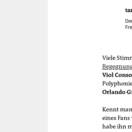
ta
De
Fre
Viele Sti
Begegnun
Viol Conso
Polyphonie
Orlando G
Kennt man 
eines Fans
habe ihn m