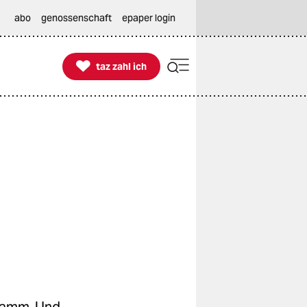
abo
genossenschaft
epaper login

taz zahl ich
taz zahl ich