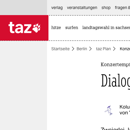
hautnavigation anspringen
hauptinhalt anspringen
footer anspringen
verlag
veranstaltungen
shop
fragen &
hitze
surfen
landtagswahl in sachse

taz zahl ich
taz zahl ich
Startseite
Berlin
taz Plan
Konze
themen
politik
Konzertempf
Dialo
öko
gesellschaft
kultur
Kol
von
sport