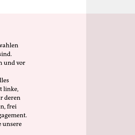
wahlen
sind.
h und vor
lles
 linke,
ür deren
n, frei
ngagement.
e unsere