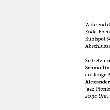
Während da
Ende. Eben
Kühlspot S
Abschluss
So treten 
Schmollin
auf lange 
Alexander
Jazz-Pioni
20.30 Uhr).