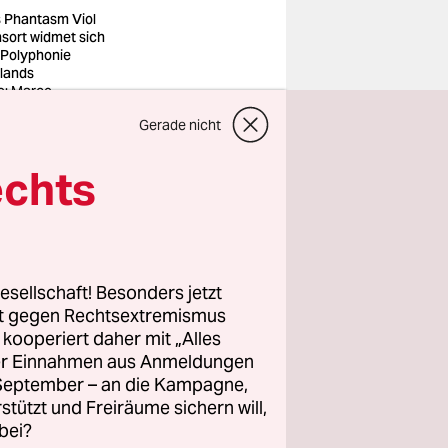
 Phantasm Viol
sort widmet sich
 Polyphonie
lands
o: Marco
ggreve
Gerade nicht
Trouble in
echts
Berlin.
f dessen
ild Ornette
esellschaft! Besonders jetzt
rt gegen Rechtsextremismus
z kooperiert daher mit „Alles
forma. Den
ller Einnahmen aus Anmeldungen
Gerhard
. September – an die Kampagne,
ulia Biłat
rstützt und Freiräume sichern will,
bei?
 der