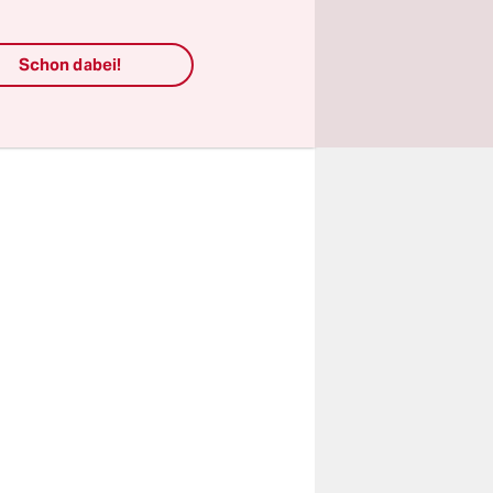
rich
Und die
Schon dabei!
n die
Panda