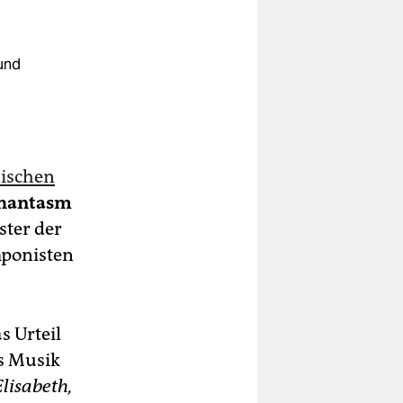
und
ischen
hantasm
ster der
mponisten
s Urteil
ns Musik
 Elisabeth,