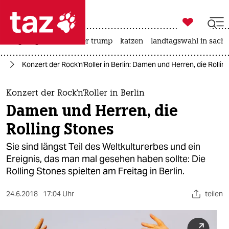

taz zahl ich
bergsteigen
usa unter trump
katzen
landtagswahl in sachs

taz zahl ich
ik
Konzert der Rock'n'Roller in Berlin: Damen und Herren, die Rollin
taz zahl ich
themen
Konzert der Rock'n'Roller in Berlin
Damen und Herren, die
politik
Rolling Stones
öko
Sie sind längst Teil des Weltkulturerbes und ein
Ereignis, das man mal gesehen haben sollte: Die
gesellschaft
Rolling Stones spielten am Freitag in Berlin.
kultur
24.6.2018
17:04 Uhr
teilen
sport