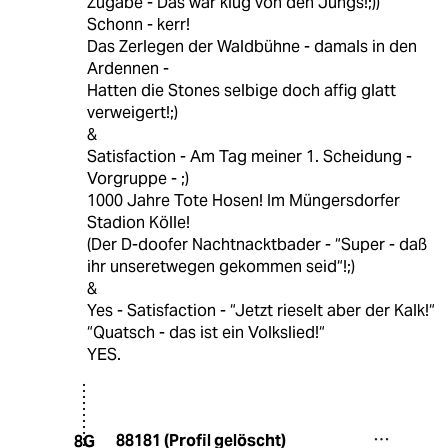
Zugabe - Das war klug von den Jungs!;))
Schonn - kerr!
Das Zerlegen der Waldbühne - damals in den
Ardennen -
Hatten die Stones selbige doch affig glatt
verweigert!;)
&
Satisfaction - Am Tag meiner 1. Scheidung -
Vorgruppe - ;)
1000 Jahre Tote Hosen! Im Müngersdorfer
Stadion Kölle!
(Der D-doofer Nachtnacktbader - “Super - daß
ihr unseretwegen gekommen seid“!;)
&
Yes - Satisfaction - “Jetzt rieselt aber der Kalk!“
“Quatsch - das ist ein Volkslied!“
YES.
88181 (Profil gelöscht)
8G