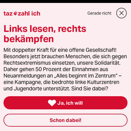
taz
zahl ich
Gerade nicht

Themen
Links lesen, rechts
bekämpfen
Bergsteigen
Mit doppelter Kraft für eine offene Gesellschaft!
USA unter Trump
Besonders jetzt brauchen Menschen, die sich gegen
Rechtsextremismus einsetzen, unsere Solidarität.
Katzen
Daher gehen 50 Prozent der Einnahmen aus
Neuanmeldungen an „Alles beginnt im Zentrum“ –
eine Kampagne, die bedrohte linke Kulturzentren
Landtagswahl in Sachsen-Anhalt
und Jugendorte unterstützt. Sind Sie dabei?
Ceuta

Ja, ich will
Hitze
Schon dabei!