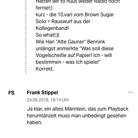
Hatten wir to huus weder Radio noch
fernie!;)
kurz - die 10.vari vom Brown Sugar
Solo = Rauswurf aus der
Kollegenband!
So what!;))
Wie Han “Alte Gauner“ Bennink
unlängst anmerkte “Was soll diese
Vogelscheiße auf Papier! Ich - will
bestimmen - was ich spiele!“
Korrekt.
Frank Stippel
FS
24.06.2018
,
18:14 Uhr
Ja klar, ein altes Männlein, das zum Playback
herumtänzelt muss man unbedingt gesehen
haben.