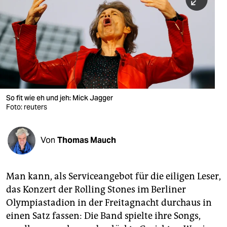
berlin
nord
wahrheit
verlag
verlag
So fit wie eh und jeh: Mick Jagger
Foto: reuters
veranstaltungen
shop
Von
Thomas Mauch
fragen & hilfe
unterstützen
Man kann, als Serviceangebot für die eiligen Leser,
das Konzert der Rolling Stones im Berliner
abo
Olympiastadion in der Freitagnacht durchaus in
genossenschaft
einen Satz fassen: Die Band spielte ihre Songs,