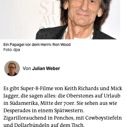
berlin
nord
wahrheit
verlag
Ein Papagei vor dem Herrn: Ron Wood
verlag
Foto: dpa
veranstaltungen
Von
Julian Weber
shop
fragen & hilfe
Es gibt Super-8-Filme von Keith Richards und Mick
unterstützen
Jagger, die sagen alles: die Oberstones auf Urlaub
in Südamerika, Mitte der 70er. Sie sehen aus wie
abo
Desperados in einem Spätwestern.
genossenschaft
Zigarillorauchend in Ponchos, mit Cowboystiefeln
und Dollarbündeln auf dem Tisch.