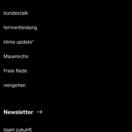
bundestalk
fernverbindung
klima update°
Mauerecho
Freie Rede
reingehen
Newsletter
team zukunft