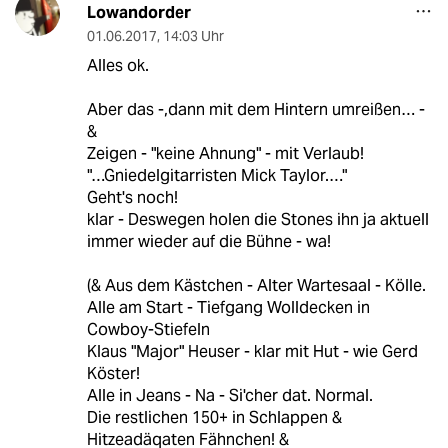
Lowandorder
01.06.2017
,
14:03 Uhr
Alles ok.
Aber das -,dann mit dem Hintern umreißen… -
&
Zeigen - "keine Ahnung" - mit Verlaub!
"…Gniedelgitarristen Mick Taylor.…"
Geht's noch!
klar - Deswegen holen die Stones ihn ja aktuell
immer wieder auf die Bühne - wa!
(& Aus dem Kästchen - Alter Wartesaal - Kölle.
Alle am Start - Tiefgang Wolldecken in
Cowboy-Stiefeln
Klaus "Major" Heuser - klar mit Hut - wie Gerd
Köster!
Alle in Jeans - Na - Si'cher dat. Normal.
Die restlichen 150+ in Schlappen &
Hitzeadäqaten Fähnchen! &