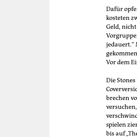
Dafür opfe
kosteten z
Geld, nicht
Vorgruppen
jedauert.“
gekommen, 
Vor dem Ei
Die Stones
Coverversi
brechen vor
versuchen, 
verschwind
spielen zie
bis auf „Th