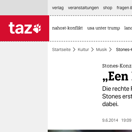
hautnavigation anspringen
hauptinhalt anspringen
footer anspringen
verlag
veranstaltungen
shop
fragen &
nahost-konflikt
usa unter trump
lan

taz zahl ich
taz zahl ich
Startseite
Kultur
Musik
Stones-K
themen
politik
Stones-Konz
„Een 
öko
Die rechte 
gesellschaft
Stones ers
dabei.
kultur
sport
9.6.2014
19:09