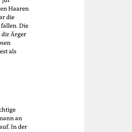
 jut
ngen Haaren
r die
fallen. Die
 dir Ärger
osen
est als
chtige
umann an
uf. In der