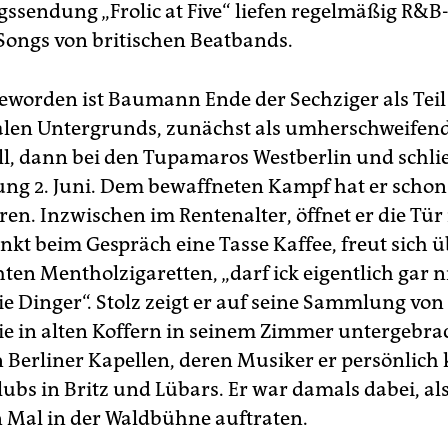
ssendung „Frolic at Five“ liefen regelmäßig R&B-
Songs von britischen Beatbands.
worden ist Baumann Ende der Sechziger als Teil
alen Untergrunds, zunächst als umherschweifen
l, dann bei den Tupamaros Westberlin und schlie
ng 2. Juni. Dem bewaffneten Kampf hat er schon
en. Inzwischen im Rentenalter, öffnet er die Tür
nkt beim Gespräch eine Tasse Kaffee, freut sich ü
ten Mentholzigaretten, „darf ick eigentlich gar n
ie Dinger“. Stolz zeigt er auf seine Sammlung von
ie in alten Koffern in seinem Zimmer untergebrac
n Berliner Kapellen, deren Musiker er persönlich 
ubs in Britz und Lübars. Er war damals dabei, als
 Mal in der Waldbühne auftraten.