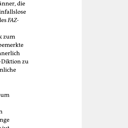
änner, die
nfallslose
des
FAZ-
ik zum
bemerkte
nnerlich
-Diktion zu
hnliche
 zum
n
unge