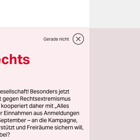
 September
Gerade nicht
, ganz
gsland,
echts
e Monate
, als
esellschaft! Besonders jetzt
rt gegen Rechtsextremismus
ie Londoner
z kooperiert daher mit „Alles
inem
ller Einnahmen aus Anmeldungen
 wurden.
. September – an die Kampagne,
zielle
rstützt und Freiräume sichern will,
bei?
s nur noch