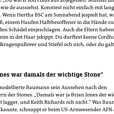
. „Du warst von Haus aus abjegessen. Musstet dir
 wie de aussiehst. Konntest nicht einfach mit la
 Wenn Hertha BSC am Sonnabend jespielt hat, wa
ß, einem Haufen Halbbesoffener in die Hände zu 
 den Schädel einjeschlagen. Auch die Eltern haben
eim in det Haar jekippt. Du durftest keene Cordh
lkragenpullover und Stiefel och nich, oder du galt
ones war damals der wichtige Stone“
modellierte Baumann sein Aussehen nach den
ern der Stones. „Damals war ja Brian Jones der wi
ht Jagger, und Keith Richards och nicht.“ Was Ba
kannte, schnappt er beim US-Armeesender AFN a