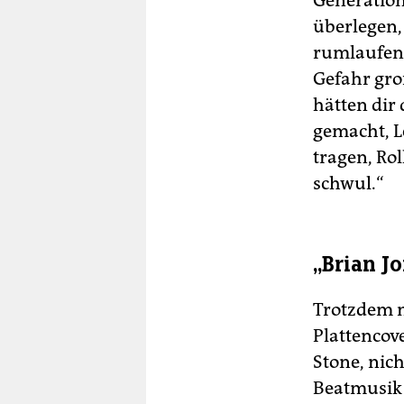
Generation
überlegen,
rumlaufen.
Gefahr gro
hätten dir
gemacht, L
tragen, Rol
schwul.“
„Brian J
Trotzdem 
Plattencov
Stone, nic
Beatmusik 