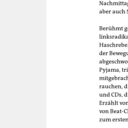
Nachmittag
aber auch 
Berühmt ge
linksradik
Haschrebel
der Bewegu
abgeschwor
Pyjama, tri
mitgebrach
rauchen, d
und CDs, d
Erzählt vo
von Beat-Cl
zum ersten