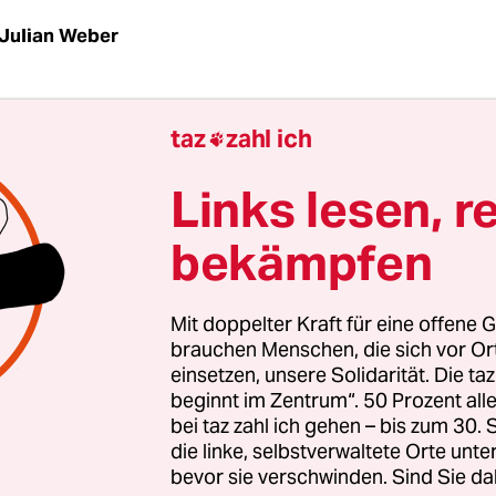
Julian Weber
| Gefühlt waren die Rolling Stones an jenem 15.
taz
zahl ich

0 Lichtjahre von zu Hause entfernt. Deutschland
Westberlin, war in Sachen Beatmusik Entwicklun
Links lesen, r
ones, deren Selbstbewusstsein durch ihre wenig
bekämpfen
vierte erste US-Tour gestärkt war, kamen sich vor
m Mittelalter gelandet.
Mit doppelter Kraft für eine offene G
brauchen Menschen, die sich vor O
pätsommerabend vor bald 49 Jahren gastierte d
einsetzen, unsere Solidarität. Die ta
hrer Deutschland-Premiere in der Waldbühne, e
beginnt im Zentrum“. 50 Prozent a
ater, wo zur Nazizeit „Thing-Spiele“ veranstaltet
bei taz zahl ich gehen – bis zum 30
rfanden, eine lausige Verstärkeranlage und provin
die linke, selbstverwaltete Orte unte
bevor sie verschwinden. Sind Sie da
ache in den Zeitungen. Doch die ließ die Stone