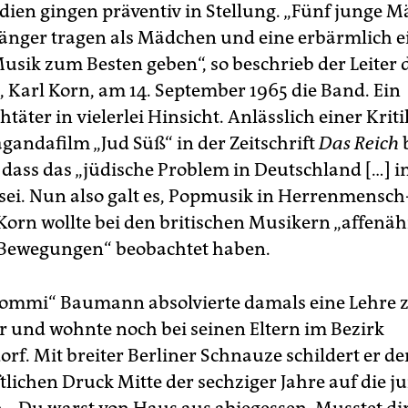
en gingen präventiv in Stellung. „Fünf junge M
länger tragen als Mädchen und eine erbärmlich ei
Musik zum Besten geben“, so beschrieb der Leiter 
, Karl Korn, am 14. September 1965 die Band. Ein
htäter in vielerlei Hinsicht. Anlässlich einer Krit
gandafilm „Jud Süß“ in der Zeitschrift
Das Reich
 dass das „jüdische Problem in Deutschland […] i
 sei. Nun also galt es, Popmusik in Herrenmensch
 Korn wollte bei den britischen Musikern „affenä
 Bewegungen“ beobachtet haben.
Bommi“ Baumann absolvierte damals eine Lehre
 und wohnte noch bei seinen Eltern im Bezirk
rf. Mit breiter Berliner Schnauze schildert er de
tlichen Druck Mitte der sechziger Jahre auf die j