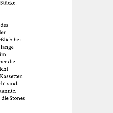
Stücke,
 des
der
ßlich bei
 lange
 im
ber die
icht
 Kassetten
ht sind.
kannte,
 die Stones