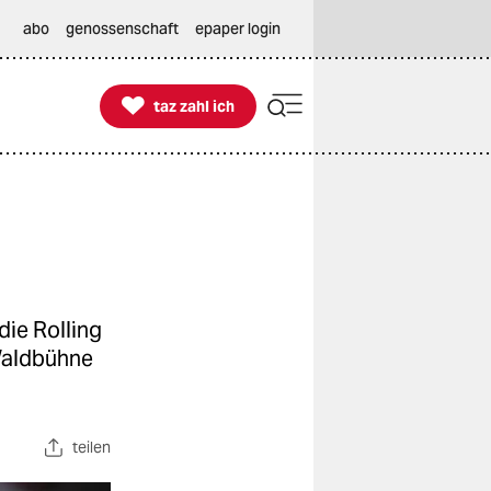
abo
genossenschaft
epaper login

taz zahl ich
taz zahl ich
die Rolling
Waldbühne
teilen