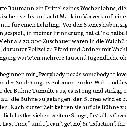
rte Baumann ein Drittel seines Wochenlohns, die 
wischen sechs und acht Mark im Vorverkauf, ein
 nur für einen Lehrling. „Vor den Stones haben zi
 gespielt, in meiner Erinnerung hat et ’ne halbe 
 Mehr als 20.000 Zuschauer waren in die Waldbü
darunter Polizei zu Pferd und Ordner mit Wac
ngang warteten mehrere tausend Jugendliche ohn
 beginnen mit „Everybody needs somebody to love“
on des Soul-Sängers Solomon Burke. Währendde
 der Bühne Tumulte aus, es ist eng und stickig, 
auf die Bühne zu gelangen, den Stones wird es zu 
en. Nach kurzer Zeit kehren sie auf die Bühne z
mlich lustlos sieben weitere Songs, fast alles Cov
e Last Time“ und „(I can’t get no) Satisfaction“. Ih