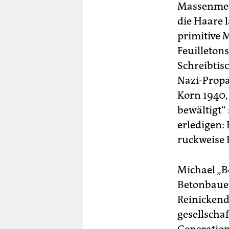
Massenmedi
die Haare 
primitive 
Feuilletons
Schreibtisc
Nazi-Propa
Korn 1940,
bewältigt“
erledigen:
ruckweise
Michael „
Betonbauer
Reinickendo
gesellschaf