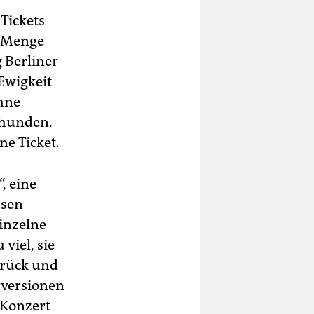
Tickets
e Menge
g Berliner
Ewigkeit
hne
hhunden.
e Ticket.
, eine
ssen
einzelne
viel, sie
urück und
erversionen
r Konzert