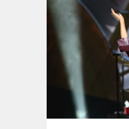
berlin
nord
wahrheit
verlag
verlag
veranstaltungen
shop
fragen & hilfe
unterstützen
abo
genossenschaft