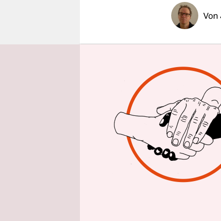
epaper login
Von
BERLIN
taz
1965 20.00
besonders 
und die St
zuvor absol
wären sie i
An jenem S
Band bei i
Freilichthe
Was sie vo
Stimmungsm