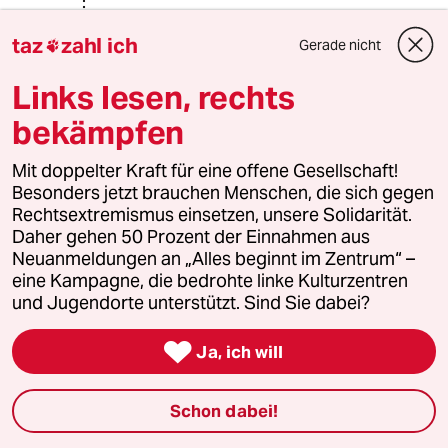
„Rechnen ist eine rein mechanische,
fast kreativfreie, geradezu
taz
zahl ich
Gerade nicht

unerotische Tätigkeit, die den Geist
des Juristen einfach zu wenig
Links lesen, rechts
fordert.“ (aus: Latein für alle Fälle)
bekämpfen
Man höre und staune.
Mit doppelter Kraft für eine offene Gesellschaft!
btw: Wenn ein Hitlergruß ohne
Besonders jetzt brauchen Menschen, die sich gegen
Hetzjagd 5 Jahre ohne Bewährung
Rechtsextremismus einsetzen, unsere Solidarität.
kosten, wieviel kostet dann eine
Daher gehen 50 Prozent der Einnahmen aus
Hetzjagd ohne Hitlergruß?
Neuanmeldungen an „Alles beginnt im Zentrum“ –
eine Kampagne, die bedrohte linke Kulturzentren
und Jugendorte unterstützt. Sind Sie dabei?
Lowandorder
14.09.2018
,
19:06 Uhr

Ja, ich will
@Rainer B.:
Juex - is fein;)
Schon dabei!
“Die Herren Belohner