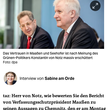
berlin
nord
wahrheit
verlag
verlag
veranstaltungen
Das Vertrauen in Maaßen und Seehofer ist nach Meinung des
Grünen-Politikers Konstantin von Notz massiv erschüttert
shop
Foto: dpa
fragen & hilfe
Interview von
Sabine am Orde
unterstützen
abo
taz: Herr von Notz, wie bewerten Sie den Bericht
genossenschaft
von Verfassungsschutzpräsident Maaßen zu
seinen Aussagen zu Chemnitz, den er am Montag