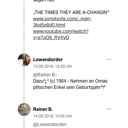
„THE TIMES THEY ARE A-CHANGIN'“
www.songtexte.com/...ngin-
3bd5e8d0.html
www.youtube.com/watch?
v=e7qQ6_RV4VQ
Lowandorder
13.09.2018
,
15:28 Uhr
@Rainer B.:
Dazu*¿* (c) 1964 - Nehmen an Omas
plitschen Enkel sein Geburtsjahr*!*
Rainer B.
14.09.2018
,
10:56 Uhr
@Lowandorder: