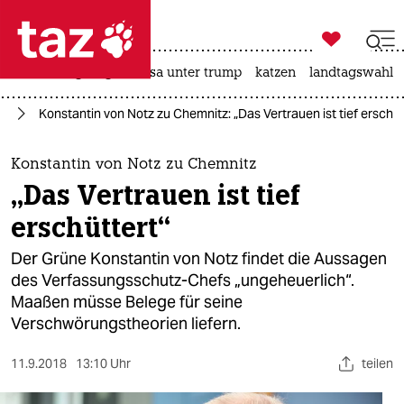

taz zahl ich
hitze
bergsteigen
usa unter trump
katzen
landtagswahl i

taz zahl ich
nd
Konstantin von Notz zu Chemnitz: „Das Vertrauen ist tief erschüt
taz zahl ich
themen
Konstantin von Notz zu Chemnitz
„Das Vertrauen ist tief
politik
erschüttert“
öko
Der Grüne Konstantin von Notz findet die Aussagen
des Verfassungsschutz-Chefs „ungeheuerlich“.
gesellschaft
Maaßen müsse Belege für seine
Verschwörungstheorien liefern.
kultur
sport
11.9.2018
13:10 Uhr
teilen