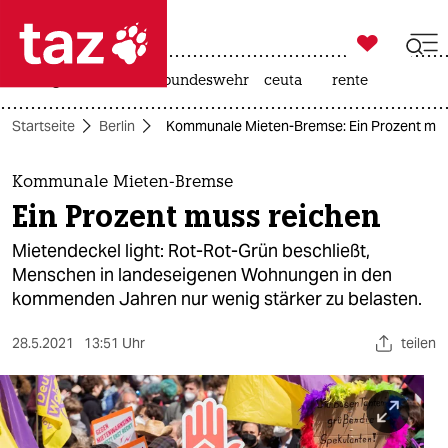

taz zahl ich
niedrigwasser
afd
bundeswehr
ceuta
rente

taz zahl ich
Startseite
Berlin
Kommunale Mieten-Bremse: Ein Prozent mus
taz zahl ich
themen
Kommunale Mieten-Bremse
Ein Prozent muss reichen
politik
Mietendeckel light: Rot-Rot-Grün beschließt,
öko
Menschen in landeseigenen Wohnungen in den
kommenden Jahren nur wenig stärker zu belasten.
gesellschaft
28.5.2021
13:51 Uhr
teilen
kultur
sport