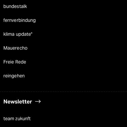
bundestalk
fernverbindung
klima update°
Mauerecho
Freie Rede
reingehen
Newsletter
team zukunft