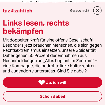
dort die Abwanderung aufhält, wo es bereits
jetzt reichlich Leerstand gibt, hülfe mehr.
taz
zahl ich
Gerade nicht

Links lesen, rechts
Shaftoe
S
bekämpfen
07.02.2019
,
15:27 Uhr
Mit doppelter Kraft für eine offene Gesellschaft!
@BigRed:
Besonders jetzt brauchen Menschen, die sich gegen
Korrekt.
Rechtsextremismus einsetzen, unsere Solidarität.
Wenn der Neubau regional
Daher gehen 50 Prozent der Einnahmen aus
konzentriert und ggfs auch noch aus
Neuanmeldungen an „Alles beginnt im Zentrum“ –
Bundesmitteln erfolgt, dann ist das
eine Kampagne, die bedrohte linke Kulturzentren
auch noch eine Objektsubvention, die
und Jugendorte unterstützt. Sind Sie dabei?
regionale Divergenz verstärkt. Die
Skalen- und Netzwerkeffekte, von

denen Städte und Ballungszentren
Ja, ich will
sowieso profitieren, gehen durch
staatlich subventionierten
Schon dabei!
Wohnungsbau dort - der vielleicht
auch noch gut gemacht wird - nicht