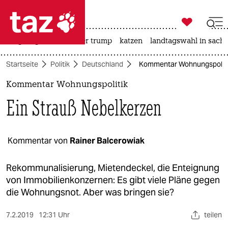

taz zahl ich
bergsteigen
usa unter trump
katzen
landtagswahl in sachs

taz zahl ich
Startseite
Politik
Deutschland
Kommentar Wohnungspolitik
taz zahl ich
Kommentar Wohnungspolitik
themen
Ein Strauß Nebelkerzen
politik
öko
Kommentar von
Rainer Balcerowiak
gesellschaft
Rekommunalisierung, Mietendeckel, die Enteignung
von Immobilienkonzernen: Es gibt viele Pläne gegen
kultur
die Wohnungsnot. Aber was bringen sie?
sport
7.2.2019
12:31 Uhr
teilen