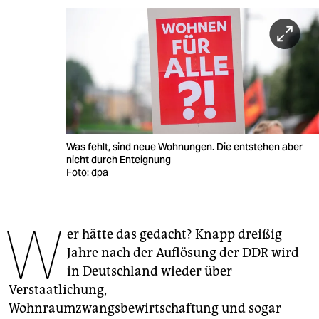
berlin
nord
wahrheit
verlag
verlag
Was fehlt, sind neue Wohnungen. Die entstehen aber
veranstaltungen
nicht durch Enteignung
Foto: dpa
shop
fragen & hilfe
W
er hätte das gedacht? Knapp dreißig
unterstützen
Jahre nach der Auflösung der DDR wird
abo
in Deutschland wieder über
Verstaatlichung,
genossenschaft
Wohnraumzwangsbewirtschaftung und sogar