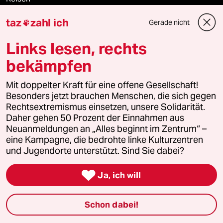
taz
zahl ich
Gerade nicht
Kantine

Links lesen, rechts
Shop
bekämpfen
Anzeigen
Mit doppelter Kraft für eine offene Gesellschaft!
Besonders jetzt brauchen Menschen, die sich gegen
Rechtsextremismus einsetzen, unsere Solidarität.
Fragen & Hilfe
Daher gehen 50 Prozent der Einnahmen aus
Neuanmeldungen an „Alles beginnt im Zentrum“ –
eine Kampagne, die bedrohte linke Kulturzentren
Feedback
und Jugendorte unterstützt. Sind Sie dabei?
Aboservice

Ja, ich will
ePaper Login
Schon dabei!
Downloads für Abonnierende