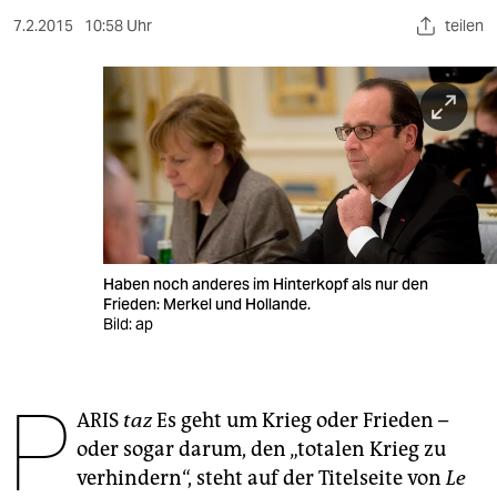
berlin
7.2.2015
10:58 Uhr
teilen
nord
wahrheit
verlag
verlag
veranstaltungen
shop
Haben noch anderes im Hinterkopf als nur den
Frieden: Merkel und Hollande.
Bild: ap
fragen & hilfe
unterstützen
P
abo
ARIS
taz
Es geht um Krieg oder Frieden –
oder sogar darum, den „totalen Krieg zu
genossenschaft
verhindern“, steht auf der Titelseite von
Le