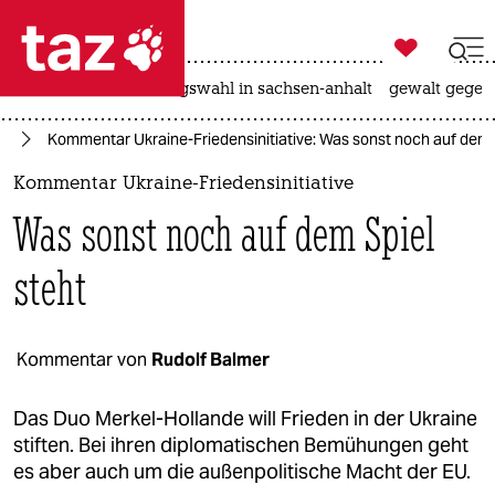

taz zahl ich
hitze
surfen
landtagswahl in sachsen-anhalt
gewalt gegen

taz zahl ich
el
Kommentar Ukraine-Friedensinitiative: Was sonst noch auf dem 
taz zahl ich
Kommentar Ukraine-Friedensinitiative
themen
Was sonst noch auf dem Spiel
politik
steht
öko
gesellschaft
Kommentar von
Rudolf Balmer
kultur
Das Duo Merkel-Hollande will Frieden in der Ukraine
stiften. Bei ihren diplomatischen Bemühungen geht
sport
es aber auch um die außenpolitische Macht der EU.