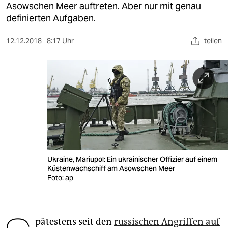
berlin
Asowschen Meer auftreten. Aber nur mit genau
definierten Aufgaben.
nord
12.12.2018
8:17 Uhr
teilen
wahrheit
verlag
verlag
veranstaltungen
shop
fragen & hilfe
Ukraine, Mariupol: Ein ukrainischer Offizier auf einem
unterstützen
Küstenwachschiff am Asowschen Meer
Foto: ap
abo
genossenschaft
pätestens seit den
russischen Angriffen auf