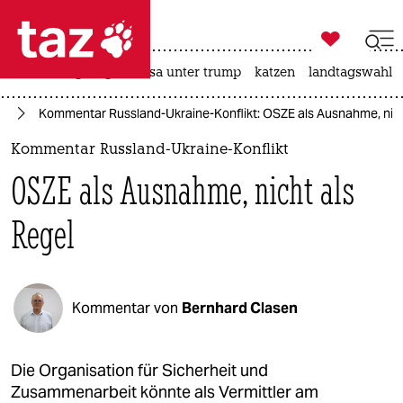

taz zahl ich
hitze
bergsteigen
usa unter trump
katzen
landtagswahl i

taz zahl ich
ne
Kommentar Russland-Ukraine-Konflikt: OSZE als Ausnahme, nich
taz zahl ich
Kommentar Russland-Ukraine-Konflikt
themen
OSZE als Ausnahme, nicht als
politik
Regel
öko
gesellschaft
Kommentar von
Bernhard Clasen
kultur
sport
Die Organisation für Sicherheit und
Zusammenarbeit könnte als Vermittler am