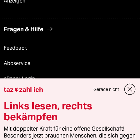
Anzeigen
Fragen & Hilfe
Feedback
Aboservice
ePaper Login
taz
zahl ich
Gerade nicht

Downloads für Abonnierende
Links lesen, rechts
bekämpfen
© 2026 taz Verlags und Vertriebs GmbH
Alle Rechte vorbehalten. Bei rechtlichen Fragen oder für Genehmigungen
Mit doppelter Kraft für eine offene Gesellschaft!
wenden Sie sich bitte an
lizenzen@taz.de
Besonders jetzt brauchen Menschen, die sich gegen