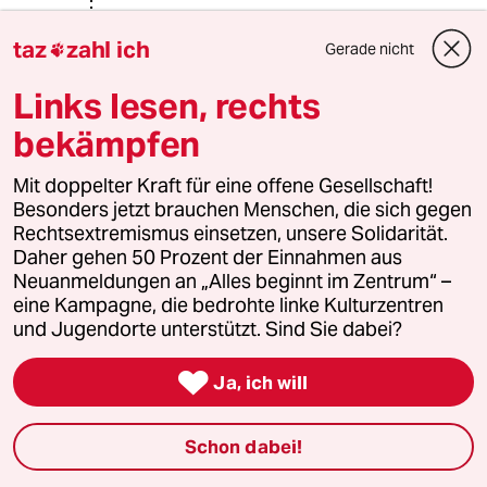
Lowandorder
taz
zahl ich
Gerade nicht

15.05.2017
,
06:48 Uhr
Links lesen, rechts
@Christian Rath:
Mir klar - daß Sie - Ihre Absätze 1&2 -
bekämpfen
das so rum sehen.
Das ist gängig - staatstheoretisch
Mit doppelter Kraft für eine offene Gesellschaft!
gedacht. - but -
Besonders jetzt brauchen Menschen, die sich gegen
Rechtsextremismus einsetzen, unsere Solidarität.
Verfassungstheoretisch - Freiburger
Daher gehen 50 Prozent der Einnahmen aus
Schule vs Carl-Schmitt-Fronde -
Neuanmeldungen an „Alles beginnt im Zentrum“ –
Ist Art 1 GG - der Ausgangspunkt.
eine Kampagne, die bedrohte linke Kulturzentren
D.h. - Vater Staat greift sehr wohl in
und Jugendorte unterstützt. Sind Sie dabei?
etwas - Garantiertes! - ein!
Ihr - "Huldvolle" Gewährung -

Ja, ich will
"Tut etwas Gutes" - Verkennt -
Garantiertes Existenzminimum -
Ist! - Art 1 GG - Ist! Menschenwürde!
Schon dabei!
Das Herzustellen ist zwingende
Verpflichtung des Staates!!