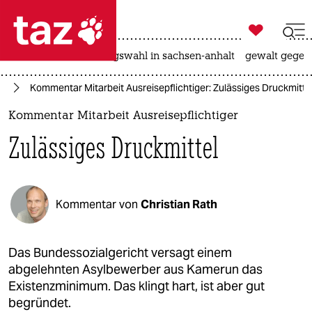

taz zahl ich
hitze
surfen
landtagswahl in sachsen-anhalt
gewalt gegen

taz zahl ich
ht
Kommentar Mitarbeit Ausreisepflichtiger: Zulässiges Druckmitte
taz zahl ich
Kommentar Mitarbeit Ausreisepflichtiger
themen
Zulässiges Druckmittel
politik
öko
Kommentar von
Christian Rath
gesellschaft
kultur
Das Bundessozialgericht versagt einem
abgelehnten Asylbewerber aus Kamerun das
sport
Existenzminimum. Das klingt hart, ist aber gut
begründet.