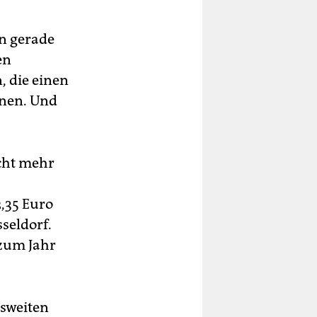
en gerade
en
, die einen
nnen. Und
icht mehr
,35 Euro
seldorf.
 zum Jahr
esweiten