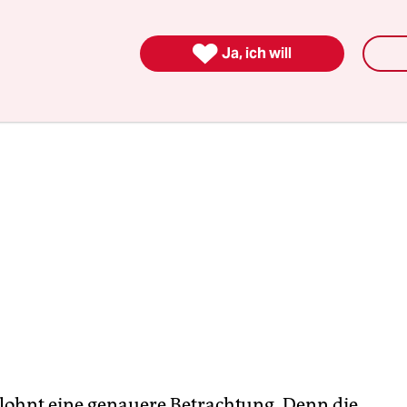
ten im wortwörtlichen Sinne ausgezahlt.

Ja, ich will
 lohnt eine genauere Betrachtung. Denn die