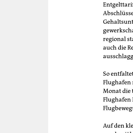
Entgelttari
Abschlüsse
Gehaltsunt
gewerkscha
regional s
auch die R
ausschlag
So entfalt
Flughafen 
Monat die 
Flughafen 
Flugbewegu
Auf den k