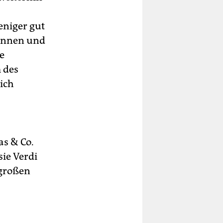
eniger gut
ginnen und
e
 des
ich
as & Co.
sie Verdi
 großen