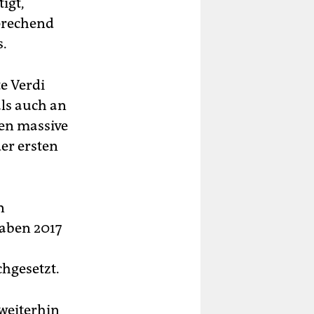
igt,
prechend
s.
e Verdi
als auch an
ren massive
er ersten
n
aben 2017
hgesetzt.
weiterhin