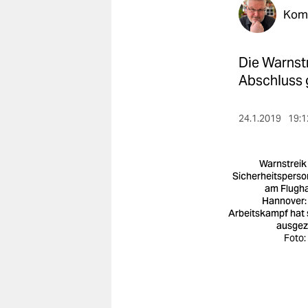
berlin
Kom
nord
Die Warnstr
wahrheit
Abschluss g
verlag
24.1.2019
19:1
verlag
veranstaltungen
Warnstreik
shop
Sicherheitsperso
am Flugh
fragen & hilfe
Hannover:
Arbeitskampf hat 
ausgez
unterstützen
Foto:
abo
genossenschaft