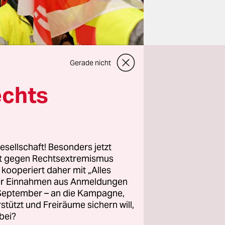
Gerade nicht
echts
aunt: Dass
eutschen
26,7
esellschaft! Besonders jetzt
rt gegen Rechtsextremismus
z kooperiert daher mit „Alles
en Grund,
ller Einnahmen aus Anmeldungen
. September – an die Kampagne,
führten
rstützt und Freiräume sichern will,
nchen,
bei?