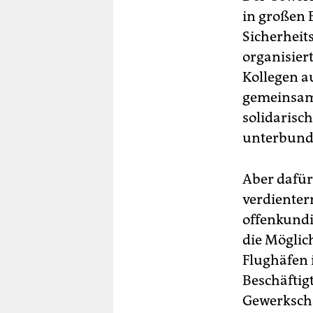
in großen 
Sicherheit
organisier
Kollegen a
gemeinsam 
solidarisc
unterbund
Aber dafür
verdienter
offenkundig
die Möglic
Flughäfen 
Beschäftig
Gewerkscha