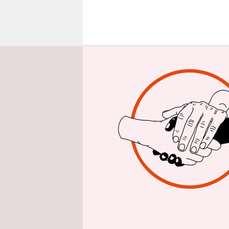
epaper login
E
s is
sich
Flu
Prozent er
Keine Frag
sich über 
Arbeitskam
Düsseldorf