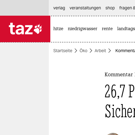
hautnavigation anspringen
hauptinhalt anspringen
footer anspringen
verlag
veranstaltungen
shop
fragen &
hitze
niedrigwasser
rente
landtags

taz zahl ich
taz zahl ich
Startseite
Öko
Arbeit
Kommentar
themen
politik
Kommentar 
öko
26,7 
gesellschaft
Siche
kultur
sport