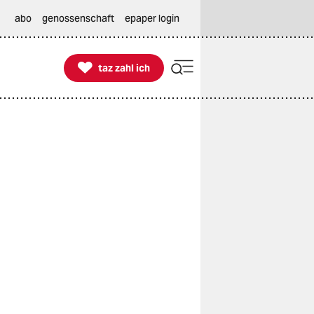
abo
genossenschaft
epaper login

taz zahl ich
taz zahl ich