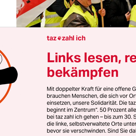
taz
zahl ich

Links lesen, r
t ein Tarifabschluss, der auf den ersten Blick erst
bekämpfen
 die Löhne für das Sicherheits­personal an den d
ghäfen in den kommenden drei Jahren um bis zu 
Mit doppelter Kraft für eine offene G
höhen werden, ist schon außergewöhnlich.
brauchen Menschen, die sich vor O
einsetzen, unsere Solidarität. Die ta
e: Die Dienstleistungsgewerkschaft Verdi hat all
beginnt im Zentrum“. 50 Prozent a
bei taz zahl ich gehen – bis zum 30
das Ergebnis des von ihr mit harten Bandagen ge
die linke, selbstverwaltete Orte unte
pfs zu freuen. Die Warnstreiks in Frankfurt, Mü
bevor sie verschwinden. Sind Sie da
 oder den Berliner Flughäfen haben sich für die