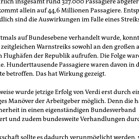
rlich insgesamt rund 327.000 Passagiere abgefert
mmt allein auf 44,6 Millionen Passagiere. Ents
lich sind die Auswirkungen im Falle eines Streik
rstmals auf Bundesebene verhandelt wurde, konnt
 zeitgleichen Warnstreiks sowohl an den großen 
n Flughäfen der Republik aufrufen. Die Folge wa
le. Hunderttausende Passagiere waren davon in d
te betroffen. Das hat Wirkung gezeigt.
eise wurde jetzige Erfolg von Verdi erst durch ei
es Manöver der Arbeitgeber möglich. Denn die h
cherheit in einen eigenständigen Bundesverband
ert und zudem bundesweite Verhandlungen durc
schaft sollte es dadurch verunmöglicht werden, 