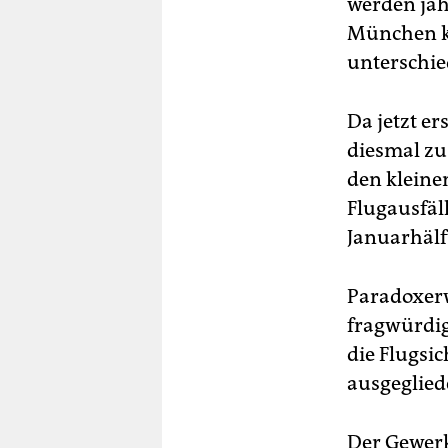
werden jäh
München ko
unterschied
Da jetzt e
diesmal zu
den kleine
Flugausfäl
Januarhälf
Paradoxerw
fragwürdig
die Flugsi
ausgeglied
Der Gewerk