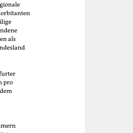
egionale
xorbitanten
ilige
undene
en als
undesland
furter
n pro
i dem
ommern