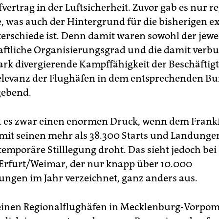
fvertrag in der Luftsicherheit. Zuvor gab es nur r
, was auch der Hintergrund für die bisherigen e
erschiede ist. Denn damit waren sowohl der jewe
ftliche Organisierungsgrad und die damit verb
tark divergierende Kampffähigkeit der Beschäftigt
elevanz der Flughäfen in dem entsprechenden B
gebend.
et es zwar einen enormen Druck, wenn dem Frank
mit seinen mehr als 38.300 Starts und Landunge
temporäre Stilllegung droht. Das sieht jedoch be
Erfurt/Weimar, der nur knapp über 10.000
ngen im Jahr verzeichnet, ganz anders aus.
leinen Regionalflughäfen in Mecklenburg-Vorp