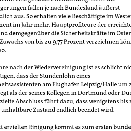
igerungen fallen je nach Bundesland äußerst
dlich aus. So erhalten viele Beschäftigte im West
ozent im Jahr mehr. Hauptprofiteure der erreicht
ind demgegenüber die Sicherheitskräfte im Osten
 Zuwachs von bis zu 9,77 Prozent verzeichnen kö
so.
hre nach der Wiedervereinigung ist es schlicht n
rtigen, dass der Stundenlohn eines
heitsassistenten am Flughafen Leipzig/Halle um 2
iegt als der seines Kollegen in Dortmund oder Düs
rzielte Abschluss führt dazu, dass wenigstens bis
r unhaltbare Zustand endlich beendet wird.
tzt erzielten Einigung kommt es zum ersten bund