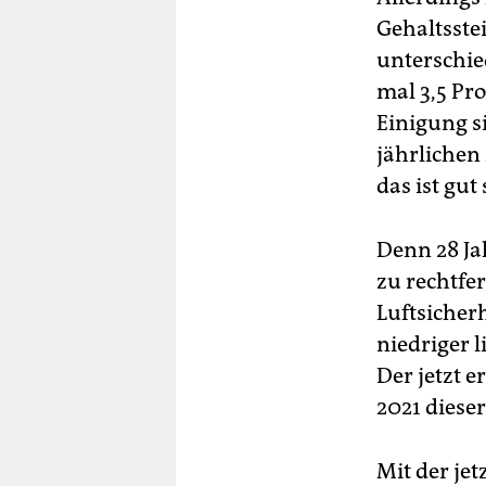
Gehaltsste
unterschie
mal 3,5 Pr
Einigung s
jährlichen
das ist gut 
Denn 28 Ja
zu rechtfe
Luftsicher
niedriger l
Der jetzt e
2021 diese
Mit der je