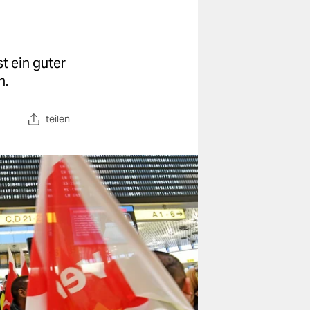
t ein guter
n.
teilen