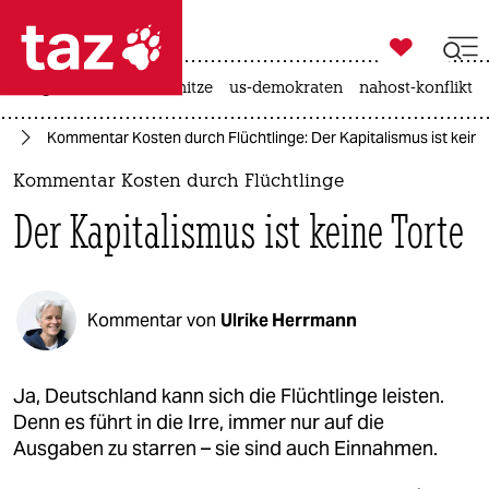

taz zahl ich
krieg in der ukraine
hitze
us-demokraten
nahost-konflikt

taz zahl ich
ht
Kommentar Kosten durch Flüchtlinge: Der Kapitalismus ist keine
taz zahl ich
Kommentar Kosten durch Flüchtlinge
themen
Der Kapitalismus ist keine Torte
politik
öko
Kommentar von
Ulrike Herrmann
gesellschaft
kultur
Ja, Deutschland kann sich die Flüchtlinge leisten.
Denn es führt in die Irre, immer nur auf die
sport
Ausgaben zu starren – sie sind auch Einnahmen.