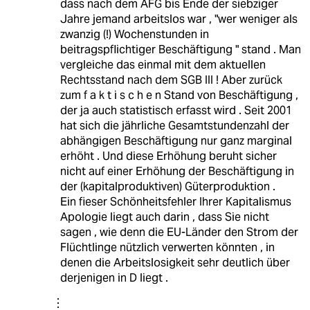
dass nach dem AFG bis Ende der siebziger
Jahre jemand arbeitslos war , "wer weniger als
zwanzig (!) Wochenstunden in
beitragspflichtiger Beschäftigung " stand . Man
vergleiche das einmal mit dem aktuellen
Rechtsstand nach dem SGB III ! Aber zurück
zum f a k t i s c h e n Stand von Beschäftigung ,
der ja auch statistisch erfasst wird . Seit 2001
hat sich die jährliche Gesamtstundenzahl der
abhängigen Beschäftigung nur ganz marginal
erhöht . Und diese Erhöhung beruht sicher
nicht auf einer Erhöhung der Beschäftigung in
der (kapitalproduktiven) Güterproduktion .
Ein fieser Schönheitsfehler Ihrer Kapitalismus
Apologie liegt auch darin , dass Sie nicht
sagen , wie denn die EU-Länder den Strom der
Flüchtlinge nützlich verwerten könnten , in
denen die Arbeitslosigkeit sehr deutlich über
derjenigen in D liegt .