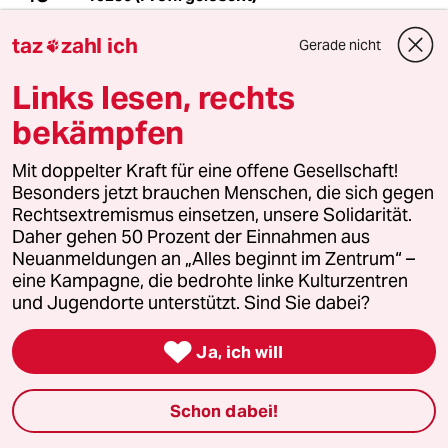
21.08.2015
,
07:06 Uhr
taz
zahl ich
Gerade nicht

Im Großen und Ganzen stimmen die Thesen
des Artikels.
Links lesen, rechts
Leider wird es Versuche geben, die 800TSD
Menschen als politisch-ökonomische
bekämpfen
Argumentationsmasse zu benutzen. Entweder
von den rechten Spinnern, oder aber von den
Mit doppelter Kraft für eine offene Gesellschaft!
neoliberalen Spinnern
Besonders jetzt brauchen Menschen, die sich gegen
(
http://www.welt.de/debatte/kommentare/articl
Rechtsextremismus einsetzen, unsere Solidarität.
e144954231/Was-hilft-Fluechtlingen-am-
Daher gehen 50 Prozent der Einnahmen aus
besten-Der-Neoliberalismus.html
).
Neuanmeldungen an „Alles beginnt im Zentrum“ –
eine Kampagne, die bedrohte linke Kulturzentren
und Jugendorte unterstützt. Sind Sie dabei?
ThinkDifferently
T

21.08.2015
,
00:18 Uhr
Ja, ich will
Es wäre dann ja so, wie man es bereits kennt:
Kosten werden sozialisiert und Gewinne
Schon dabei!
privatisiert.