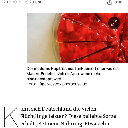
berlin
20.8.2015
19:29 Uhr
teilen
nord
wahrheit
verlag
verlag
veranstaltungen
Der moderne Kapitalismus funktioniert eher wie ein
shop
Magen. Er dehnt sich einfach, wenn mehr
hineingestopft wird.
fragen & hilfe
Foto: Flügelwesen / photocase.de
unterstützen
K
abo
ann sich Deutschland die vielen
Flüchtlinge leisten? Diese beliebte Sorge
genossenschaft
erhält jetzt neue Nahrung: Etwa zehn