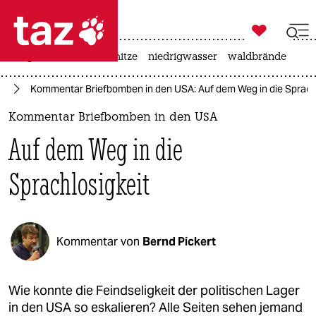

taz zahl ich
krieg in der ukraine
hitze
niedrigwasser
waldbrände

taz zahl ich
ka
Kommentar Briefbomben in den USA: Auf dem Weg in die Sprachl
taz zahl ich
Kommentar Briefbomben in den USA
themen
Auf dem Weg in die
politik
Sprachlosigkeit
öko
gesellschaft
Kommentar von
Bernd Pickert
kultur
sport
Wie konnte die Feindseligkeit der politischen Lager
in den USA so eskalieren? Alle Seiten sehen jemand