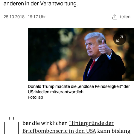
berlin
anderen in der Verantwortung.
nord
25.10.2018
19:17 Uhr
teilen
wahrheit
verlag
verlag
veranstaltungen
shop
Donald Trump machte die „endlose Feindseligkeit“ der
fragen & hilfe
US-Medien mitverantwortlich
Foto: ap
unterstützen
abo
Ü
ber die wirklichen
Hintergründe der
genossenschaft
Briefbombenserie in den USA
kann bislang