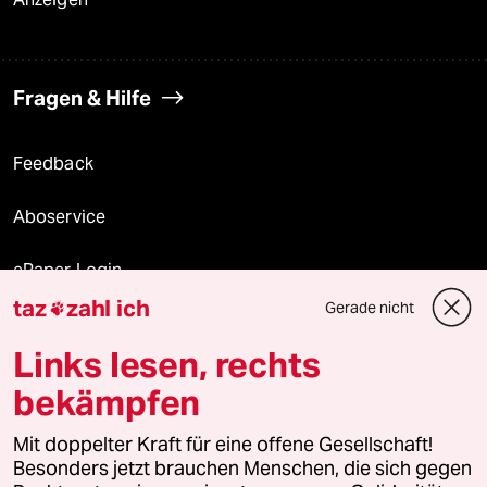
Fragen & Hilfe
Feedback
Aboservice
ePaper Login
taz
zahl ich
Gerade nicht

Downloads für Abonnierende
Links lesen, rechts
bekämpfen
© 2026 taz Verlags und Vertriebs GmbH
Mit doppelter Kraft für eine offene Gesellschaft!
Alle Rechte vorbehalten. Bei rechtlichen Fragen oder für Genehmigungen
wenden Sie sich bitte an
lizenzen@taz.de
Besonders jetzt brauchen Menschen, die sich gegen