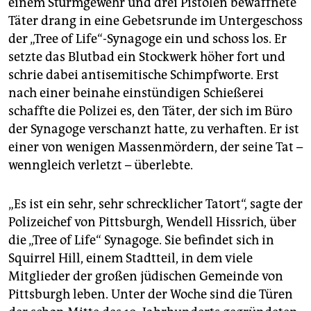
einem Sturmgewehr und drei Pistolen bewaffnete
epaper login
Täter drang in eine Gebetsrunde im Untergeschoss
der „Tree of Life“-Synagoge ein und schoss los. Er
setzte das Blutbad ein Stockwerk höher fort und
schrie dabei antisemitische Schimpfworte. Erst
nach einer beinahe einstündigen Schießerei
schaffte die Polizei es, den Täter, der sich im Büro
der Synagoge verschanzt hatte, zu verhaften. Er ist
einer von wenigen Massenmördern, der seine Tat –
wenngleich verletzt – überlebte.
„Es ist ein sehr, sehr schrecklicher Tatort“, sagte der
Polizeichef von Pittsburgh, Wendell Hissrich, über
die „Tree of Life“ Synagoge. Sie befindet sich in
Squirrel Hill, einem Stadtteil, in dem viele
Mitglieder der großen jüdischen Gemeinde von
Pittsburgh leben. Unter der Woche sind die Türen