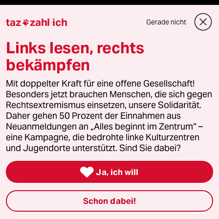
Vergangene
taz
zahl ich
Gerade nicht

taz lab 2027
Links lesen, rechts
bekämpfen
Mehr taz Lesestoff
Mit doppelter Kraft für eine offene Gesellschaft!
Besonders jetzt brauchen Menschen, die sich gegen
Rechtsextremismus einsetzen, unsere Solidarität.
taz Blogs
Daher gehen 50 Prozent der Einnahmen aus
Neuanmeldungen an „Alles beginnt im Zentrum“ –
taz FUTURZWEI
eine Kampagne, die bedrohte linke Kulturzentren
und Jugendorte unterstützt. Sind Sie dabei?
Le Monde diplomatique

Ja, ich will
taz Archiv
Schon dabei!