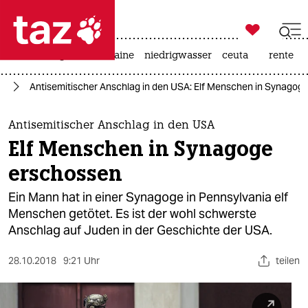

taz zahl ich
hitze
krieg in der ukraine
niedrigwasser
ceuta
rente

taz zahl ich
us
Antisemitischer Anschlag in den USA: Elf Menschen in Synagog
taz zahl ich
themen
Antisemitischer Anschlag in den USA
Elf Menschen in Synagoge
politik
erschossen
öko
Ein Mann hat in einer Synagoge in Pennsylvania elf
Menschen getötet. Es ist der wohl schwerste
gesellschaft
Anschlag auf Juden in der Geschichte der USA.
kultur
28.10.2018
9:21 Uhr
teilen
sport