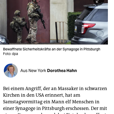
berlin
nord
wahrheit
verlag
verlag
Bewaffnete Sicherheitskräfte an der Synagoge in Pittsburgh
Foto: dpa
veranstaltungen
shop
Aus New York
Dorothea Hahn
fragen & hilfe
unterstützen
Bei einem Angriff, der an Massaker in schwarzen
Kirchen in den USA erinnert, hat am
abo
Samstagvormittag ein Mann elf Menschen in
genossenschaft
einer Synagoge in Pittsburgh erschossen. Der mit