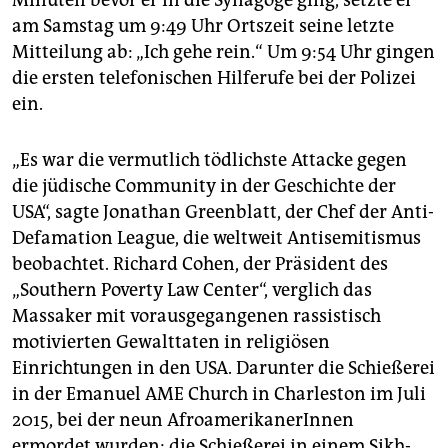
Minuten bevor er in die Synagoge ging, setzte er
am Samstag um 9:49 Uhr Ortszeit seine letzte
Mitteilung ab: „Ich gehe rein.“ Um 9:54 Uhr gingen
die ersten telefonischen Hilferufe bei der Polizei
ein.
„Es war die vermutlich tödlichste Attacke gegen
die jüdische Community in der Geschichte der
USA“, sagte Jonathan Greenblatt, der Chef der Anti-
Defamation League, die weltweit Antisemitismus
beobachtet. Richard Cohen, der Präsident des
„Southern Poverty Law Center“, verglich das
Massaker mit vorausgegangenen rassistisch
motivierten Gewalttaten in religiösen
Einrichtungen in den USA. Darunter die Schießerei
in der Emanuel AME Church in Charleston im Juli
2015, bei der neun AfroamerikanerInnen
ermordet wurden; die Schießerei in einem Sikh-