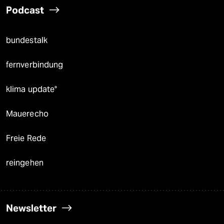
Podcast
bundestalk
fernverbindung
klima update°
Mauerecho
Freie Rede
reingehen
Newsletter