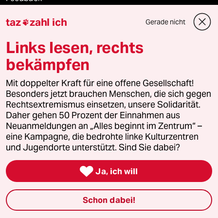
taz
zahl ich
Aboservice
Gerade nicht

Links lesen, rechts
ePaper Login
bekämpfen
Downloads für Abonnierende
Mit doppelter Kraft für eine offene Gesellschaft!
Besonders jetzt brauchen Menschen, die sich gegen
Rechtsextremismus einsetzen, unsere Solidarität.
© 2026 taz Verlags und Vertriebs GmbH
Daher gehen 50 Prozent der Einnahmen aus
Alle Rechte vorbehalten. Bei rechtlichen Fragen oder für Genehmigungen
Neuanmeldungen an „Alles beginnt im Zentrum“ –
wenden Sie sich bitte an
lizenzen@taz.de
eine Kampagne, die bedrohte linke Kulturzentren
und Jugendorte unterstützt. Sind Sie dabei?
Feedback
Redaktionsstatut
Kommune-Richtlinien
KI-

Ja, ich will
Leitlinie
Informant
Datenschutz
Impressum
AGB
Schon dabei!
Seitenwende
Einwilligungen widerrufen (Ads)