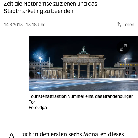
berlin
Zeit die Notbremse zu ziehen und das
Stadtmarketing zu beenden.
nord
14.8.2018
18:18 Uhr
teilen
wahrheit
verlag
verlag
veranstaltungen
shop
fragen & hilfe
Touristenattraktion Nummer eins: das Brandenburger
unterstützen
Tor
Foto: dpa
abo
genossenschaft
uch in den ersten sechs Monaten dieses