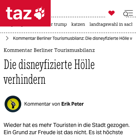

taz zahl ich
bergsteigen
usa unter trump
katzen
landtagswahl in sachs

taz zahl ich
in
Kommentar Berliner Tourismusbilanz: Die disneyfizierte Hölle ve
taz zahl ich
Kommentar Berliner Tourismusbilanz
themen
Die disneyfizierte Hölle
politik
verhindern
öko
gesellschaft
Kommentar von
Erik Peter
kultur
sport
Wieder hat es mehr Touristen in die Stadt gezogen.
Ein Grund zur Freude ist das nicht. Es ist höchste