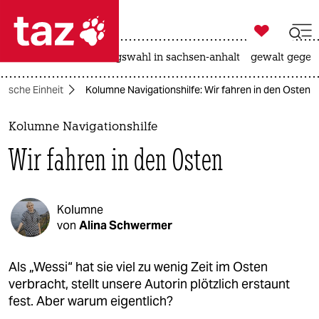

taz zahl ich
hitze
surfen
landtagswahl in sachsen-anhalt
gewalt gegen

taz zahl ich
utsche Einheit
Kolumne Navigationshilfe: Wir fahren in den Osten
taz zahl ich
themen
Kolumne Navigationshilfe
Wir fahren in den Osten
politik
öko
Kolumne
gesellschaft
von
Alina Schwermer
kultur
Als „Wessi“ hat sie viel zu wenig Zeit im Osten
verbracht, stellt unsere Autorin plötzlich erstaunt
sport
fest. Aber warum eigentlich?