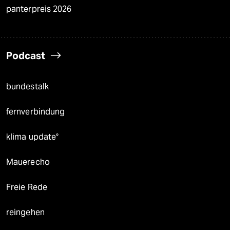
panterpreis 2026
Podcast
bundestalk
fernverbindung
klima update°
Mauerecho
Freie Rede
reingehen