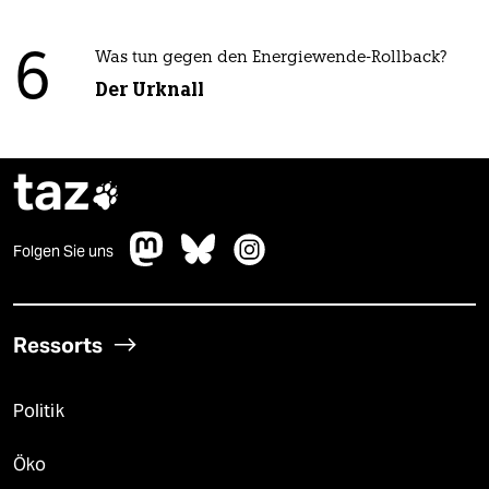
6
Was tun gegen den Energiewende-Rollback?
Der Urknall
taz

Folgen Sie uns
Ressorts
Politik
Öko