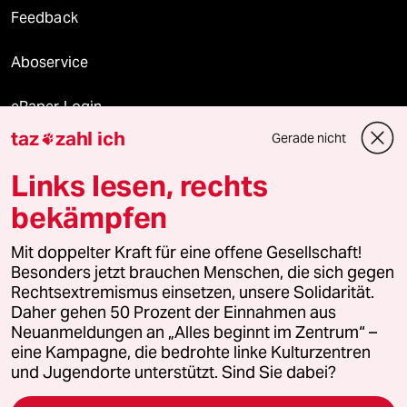
Feedback
Aboservice
ePaper Login
taz
zahl ich
Gerade nicht

Downloads für Abonnierende
Links lesen, rechts
bekämpfen
© 2026 taz Verlags und Vertriebs GmbH
Alle Rechte vorbehalten. Bei rechtlichen Fragen oder für Genehmigungen
Mit doppelter Kraft für eine offene Gesellschaft!
wenden Sie sich bitte an
lizenzen@taz.de
Besonders jetzt brauchen Menschen, die sich gegen
Rechtsextremismus einsetzen, unsere Solidarität.
Daher gehen 50 Prozent der Einnahmen aus
Feedback
Redaktionsstatut
Kommune-Richtlinien
KI-
Neuanmeldungen an „Alles beginnt im Zentrum“ –
eine Kampagne, die bedrohte linke Kulturzentren
Leitlinie
Informant
Datenschutz
Impressum
AGB
und Jugendorte unterstützt. Sind Sie dabei?