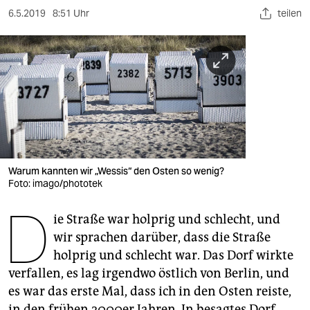
berlin
6.5.2019
8:51 Uhr
teilen
nord
wahrheit
verlag
verlag
veranstaltungen
Warum kannten wir „Wessis“ den Osten so wenig?
shop
Foto: imago/phototek
fragen & hilfe
D
ie Straße war holprig und schlecht, und
unterstützen
wir sprachen darüber, dass die Straße
holprig und schlecht war. Das Dorf wirkte
abo
verfallen, es lag irgendwo östlich von Berlin, und
genossenschaft
es war das erste Mal, dass ich in den Osten reiste,
in den frühen 2000er Jahren. In besagtes Dorf