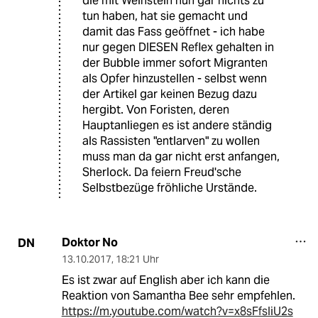
die mit Weinstein nun gar nichts zu
tun haben, hat sie gemacht und
damit das Fass geöffnet - ich habe
nur gegen DIESEN Reflex gehalten in
der Bubble immer sofort Migranten
als Opfer hinzustellen - selbst wenn
der Artikel gar keinen Bezug dazu
hergibt. Von Foristen, deren
Hauptanliegen es ist andere ständig
als Rassisten "entlarven" zu wollen
muss man da gar nicht erst anfangen,
Sherlock. Da feiern Freud'sche
Selbstbezüge fröhliche Urstände.
Doktor No
DN
13.10.2017
,
18:21 Uhr
Es ist zwar auf English aber ich kann die
Reaktion von Samantha Bee sehr empfehlen.
https://m.youtube.com/watch?v=x8sFfsIiU2s