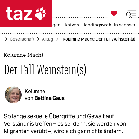

taz zahl ich
ceuta
hitze
bergsteigen
katzen
landtagswahl in sachsen-

taz zahl ich
te
Gesellschaft
Alltag
Kolumne Macht: Der Fall Weinstein(s)
taz zahl ich
themen
Kolumne Macht
Der Fall Weinstein(s)
politik
öko
Kolumne
gesellschaft
von
Bettina Gaus
kultur
So lange sexuelle Übergriffe und Gewalt auf
Verständnis treffen – es sei denn, sie werden von
sport
Migranten verübt –, wird sich gar nichts ändern.