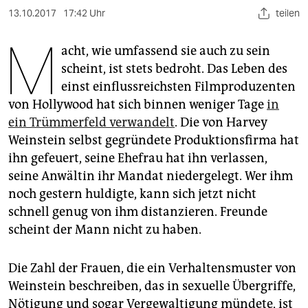
berlin
13.10.2017
17:42 Uhr
teilen
nord
M
acht, wie umfassend sie auch zu sein
wahrheit
scheint, ist stets bedroht. Das Leben des
einst einflussreichsten Filmproduzenten
verlag
von Hollywood hat sich binnen weniger Tage
in
verlag
ein Trümmerfeld verwandelt
. Die von Harvey
Weinstein selbst gegründete Produktionsfirma hat
veranstaltungen
ihn gefeuert, seine Ehefrau hat ihn verlassen,
shop
seine Anwältin ihr Mandat niedergelegt. Wer ihm
noch gestern huldigte, kann sich jetzt nicht
fragen & hilfe
schnell genug von ihm distanzieren. Freunde
unterstützen
scheint der Mann nicht zu haben.
abo
Die Zahl der Frauen, die ein Verhaltensmuster von
genossenschaft
Weinstein beschreiben, das in sexuelle Übergriffe,
Nötigung und sogar Vergewaltigung mündete, ist