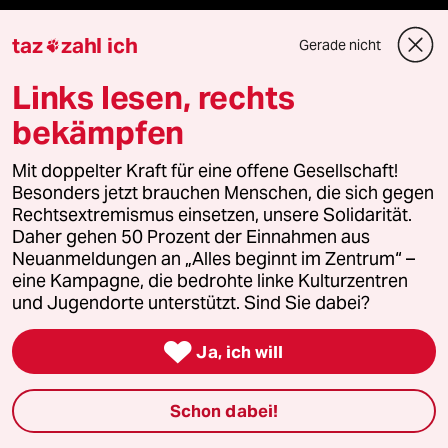
taz
zahl ich
Gerade nicht

Ressorts
Links lesen, rechts
Politik
bekämpfen
Öko
Mit doppelter Kraft für eine offene Gesellschaft!
Besonders jetzt brauchen Menschen, die sich gegen
Rechtsextremismus einsetzen, unsere Solidarität.
Gesellschaft
Daher gehen 50 Prozent der Einnahmen aus
Neuanmeldungen an „Alles beginnt im Zentrum“ –
Kultur
eine Kampagne, die bedrohte linke Kulturzentren
und Jugendorte unterstützt. Sind Sie dabei?
Sport

Ja, ich will
Berlin
Schon dabei!
Nord