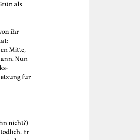
Grün als
von ihr
at:
en Mitte,
 kann. Nun
ks-
setzung für
hn nicht?)
tödlich. Er