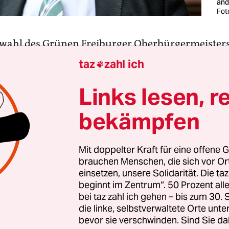
änd
Fot
wahl des Grünen Freiburger Oberbürgermeisters
n
kann man viel hineininterpretieren. Oder wie di
taz
zahl ich

gen: im Grunde alles, was einem in den Kram pass
em, was jetzt kommt.
Links lesen, r
bekämpfen
 sind in Baden-Württemberg seit 2016 führende
i. Obwohl die CDU unschlagbar schien. Die jeweil
von Salomon (2002), Boris Palmer (2007) und Win
Mit doppelter Kraft für eine offene G
brauchen Menschen, die sich vor O
n (2011) sind die drei zentralen Daten auf dem 
einsetzen, unsere Solidarität. Die ta
adigmenwechsel wieder ändern zu wollen, ist die 
beginnt im Zentrum“. 50 Prozent a
 politischen Konkurrenz. Das passiert jetzt.
bei taz zahl ich gehen – bis zum 30
die linke, selbstverwaltete Orte unte
bevor sie verschwinden. Sind Sie da