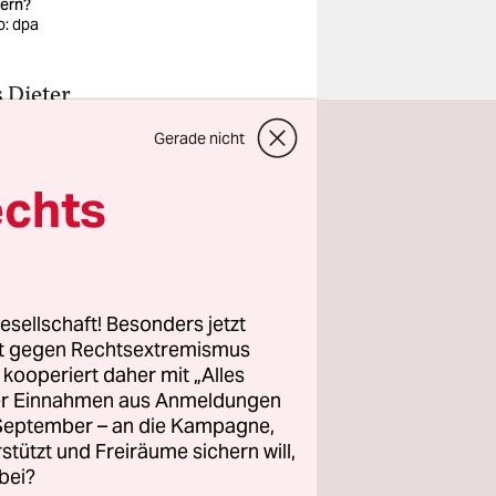
ern?
o: dpa
 Dieter
e letzten
Gerade nicht
t. Vorsicht
echts
s ersten
fried
esellschaft! Besonders jetzt
rt gegen Rechtsextremismus
Weg dahin.
z kooperiert daher mit „Alles
erste
ller Einnahmen aus Anmeldungen
. September – an die Kampagne,
rstützt und Freiräume sichern will,
bei?