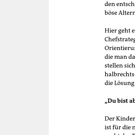
den entsch
böse Alter
Hier geht 
Chefstrate
Orientieru
die man da
stellen si
halbrechts
die Lösun
„Du bist a
Der Kinderg
ist für di