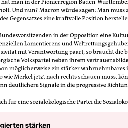
 hat man in der Pionierregion Baden-Württember
holt. Und nun? Macron würde sagen: Man muss a
s Gegensatzes eine kraftvolle Position herstellen
 Bundesvorsitzenden in der Opposition eine Kultur
renziellen Lamentierens und Weltrettungsgehube
ssivität mit Verantwortung paart, so braucht die 
gische Volkspartei neben ihrem vertrauensbil
on möglicherweise ein stärker wahrnehmbares i
 wie Merkel jetzt nach rechts schauen muss, kö
n deutlichere Signale in die progressive Richtun
ich für eine sozialökologische Partei die Sozialöko
gierten stärken