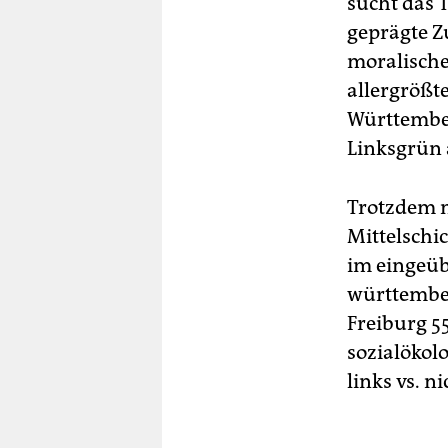
sucht das 
geprägte Z
moralische
allergrößte
Württember
Linksgrün 
Trotzdem m
Mittelschic
im eingeüb
württember
Freiburg 5
sozialökol
links vs. 