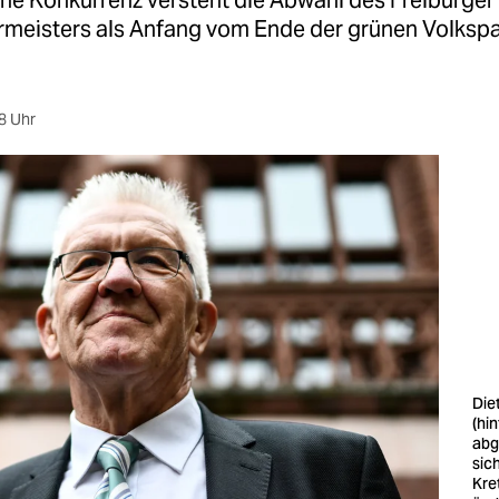
che Konkurrenz versteht die Abwahl des Freiburger
meisters als Anfang vom Ende der grünen Volkspar
8 Uhr
Die
(hi
abg
sic
Kre