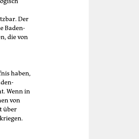
logisch
tzbar. Der
ie Baden-
n, die von
fnis haben,
aden-
t. Wenn in
nen von
t über
kriegen.