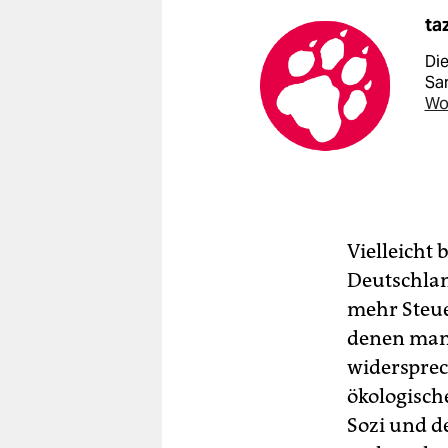
ta
Di
Sa
Wo
Vielleicht 
Deutschlan
mehr Steue
denen man 
widerspre
ökologisch
Sozi und d