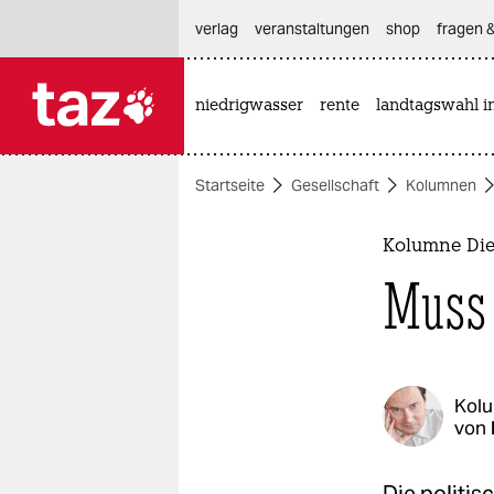
hautnavigation anspringen
hauptinhalt anspringen
footer anspringen
verlag
veranstaltungen
shop
fragen &
niedrigwasser
rente
landtagswahl i

taz zahl ich
taz zahl ich
Startseite
Gesellschaft
Kolumnen
themen
politik
Kolumne Die
Muss 
öko
gesellschaft
kultur
Kol
von
sport