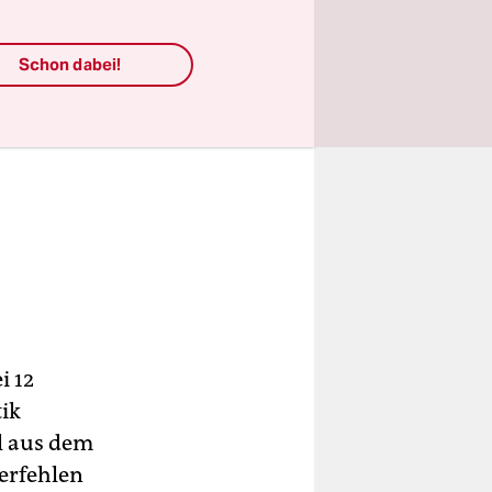
Schon dabei!
i 12
tik
ll aus dem
erfehlen