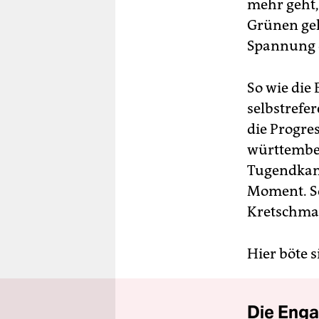
mehr geht,
Grünen ge
Spannung de
So wie die
selbstrefe
die Progre
württember
Tugendkan
Moment. So
Kretschman
Hier böte s
Die Enga