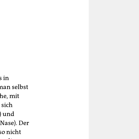
s in
man selbst
he, mit
 sich
) und
 Nase). Der
so nicht