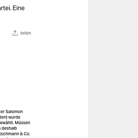
tei. Eine
teilen
ter Salomon
nten) wurde
ewählt. Müssen
h deshalb
tschmann & Co.