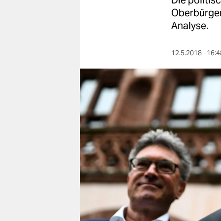
Die politis
berlin
Oberbürger
nord
Analyse.
wahrheit
12.5.2018
16:4
verlag
verlag
veranstaltungen
shop
fragen & hilfe
unterstützen
abo
genossenschaft