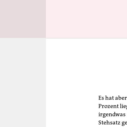
Es hat abe
Prozent lie
irgendwas 
Stehsatz g