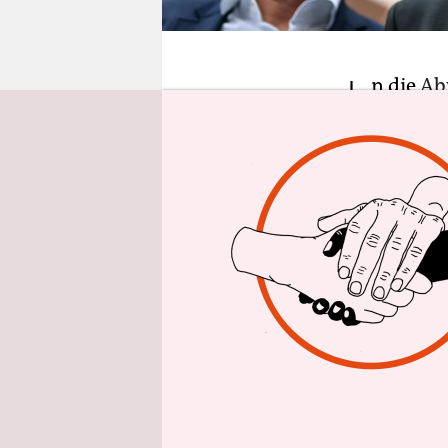
epaper login
I
n die
Ab
Salomo
Tage zei
also vor d
Die Grünen
Volksparte
Wahlsiege 
Kretschman
Diesen Par
Aufgabe der