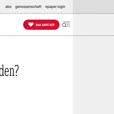
abo
genossenschaft
epaper login

taz zahl ich
taz zahl ich
rden?