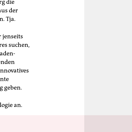
g die
us der
. Tja.
 jenseits
res suchen,
baden-
denden
nnovatives
nnte
g geben.
logie an.