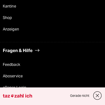
Kantine
Shop
Anzeigen
Fragen & Hilfe
Feedback
Aboservice
ePaper Login
taz
zahl ich
Gerade nicht

Downloads für Abonnierende