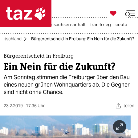

taz zahl ich
hitze
landtagswahl in sachsen-anhalt
iran-krieg
ceuta

taz zahl ich
eutschland
Bürgerentscheid in Freiburg: Ein Nein für die Zukunft?
taz zahl ich
themen
Bürgerentscheid in Freiburg
Ein Nein für die Zukunft?
politik
Am Sonntag stimmen die Freiburger über den Bau
öko
eines neuen grünen Wohnquartiers ab. Die Gegner
sind nicht ohne Chance.
gesellschaft
23.2.2019
17:36 Uhr
teilen
kultur
sport