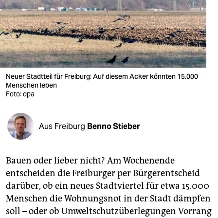
berlin
nord
wahrheit
verlag
Neuer Stadtteil für Freiburg: Auf diesem Acker könnten 15.000
verlag
Menschen leben
Foto: dpa
veranstaltungen
shop
Aus Freiburg
Benno Stieber
fragen & hilfe
Bauen oder lieber nicht? Am Wochenende
unterstützen
entscheiden die Freiburger per Bürgerentscheid
abo
darüber, ob ein neues Stadtviertel für etwa 15.000
Menschen die Wohnungsnot in der Stadt dämpfen
genossenschaft
soll – oder ob Umweltschutzüberlegungen ­Vorrang