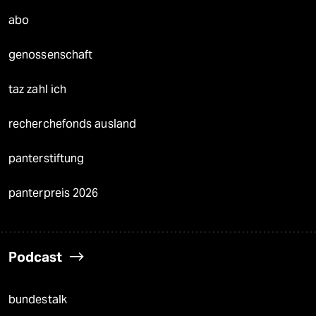
abo
genossenschaft
taz zahl ich
recherchefonds ausland
panterstiftung
panterpreis 2026
Podcast
bundestalk