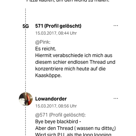
571 (Profil gelöscht)
5G
15.03.2017
,
08:44 Uhr
@Pink:
Es reicht.
Hiermit verabschiede ich mich aus
diesem schier endlosen Thread und
konzentriere mich heute auf die
Kaasköppe.
Lowandorder
15.03.2017
,
08:56 Uhr
@571 (Profil gelöscht):
Bye beye blackbird -
Aber den Thread ( wassen nu ditte¿)
Wird sich P.U. als the long looping