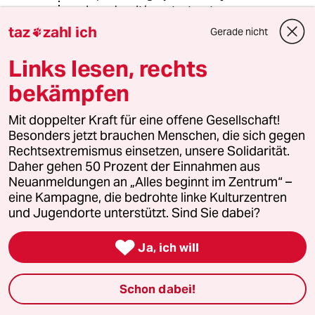
degenhardt/songtext-notar-
bolamus-629995.html
taz
zahl ich
Gerade nicht

Links lesen, rechts
lions
L
bekämpfen
14.03.2017
,
13:30 Uhr
@571 (Profil gelöscht):
Mit doppelter Kraft für eine offene Gesellschaft!
Ob gut oder nur gut gemeint, also
Besonders jetzt brauchen Menschen, die sich gegen
vor oder Rückhand: Free Tennis!
Rechtsextremismus einsetzen, unsere Solidarität.
Daher gehen 50 Prozent der Einnahmen aus
Neuanmeldungen an „Alles beginnt im Zentrum“ –
eine Kampagne, die bedrohte linke Kulturzentren
Lowandorder
und Jugendorte unterstützt. Sind Sie dabei?
14.03.2017
,
14:09 Uhr
@lions:

Ja, ich will
Klar - Anyone for Tennis by
Cream
https://en.m.wikipedia.org/wiki/Anyon
Schon dabei!
e_for_Tennis