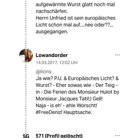
aufgewärmte Wurst glatt noch mal
nachschärfen.
Herrn Unfried ist sein europäisches
Licht schon mal auf....nee oder??...
ausgegangen.
Lowandorder
14.03.2017
,
12:02 Uhr
@lions:
Ja wie? P.U. & Europäisches Licht? &
Wurst? - Eher sowas wie - Der Teig -
in - Die Ferien des Monsieur Hulot by
Monsieur Jacques Tati!;) Gell!
Naja - is eh' - ahle Worscht!
#FreeDeniz! Hauptsache.
571 (Profil gelöscht)
5G