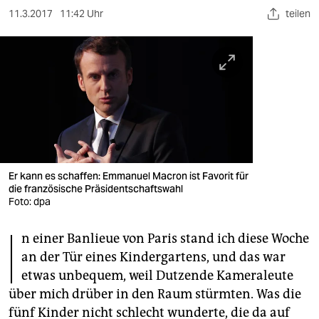
berlin
11.3.2017
11:42 Uhr
teilen
nord
wahrheit
verlag
verlag
veranstaltungen
Er kann es schaffen: Emmanuel Macron ist Favorit für
shop
die französische Präsidentschaftswahl
Foto: dpa
fragen & hilfe
I
unterstützen
n einer Banlieue von ­Paris stand ich diese Woche
an der Tür eines Kindergartens, und das war
abo
etwas unbequem, weil Dutzende Kameraleute
über mich drüber in den Raum stürmten. Was die
genossenschaft
fünf Kinder nicht schlecht wunderte, die da auf