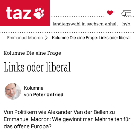

taz zahl ich
niedrigwasser
rente
landtagswahl in sachsen-anhalt
hybri

taz zahl ich
Emmanuel Macron
Kolumne Die eine Frage: Links oder liberal
taz zahl ich
themen
Kolumne Die eine Frage
Links oder liberal
politik
öko
Kolumne
gesellschaft
von
Peter Unfried
kultur
Von Politikern wie Alexander Van der Bellen zu
Emmanuel Macron: Wie gewinnt man Mehrheiten für
sport
das offene Europa?