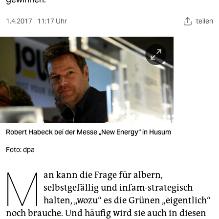
berlin
nord
1.4.2017
11:17 Uhr
teilen
wahrheit
verlag
verlag
veranstaltungen
shop
Robert Habeck bei der Messe „New Energy“ in Husum
fragen & hilfe
Foto: dpa
unterstützen
M
an kann die Frage für albern,
abo
selbstgefällig und infam-strategisch
halten, „wozu“ es die Grünen „eigentlich“
genossenschaft
noch brauche. Und häufig wird sie auch in diesen