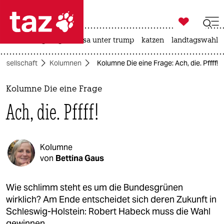

taz zahl ich
hitze
bergsteigen
usa unter trump
katzen
landtagswahl i

taz zahl ich
Gesellschaft
Kolumnen
Kolumne Die eine Frage: Ach, die. Pffff!
taz zahl ich
themen
Kolumne Die eine Frage
Ach, die. Pffff!
politik
öko
Kolumne
gesellschaft
von
Bettina Gaus
kultur
Wie schlimm steht es um die Bundesgrünen
wirklich? Am Ende entscheidet sich deren Zukunft in
sport
Schleswig-Holstein: Robert Habeck muss die Wahl
gewinnen.