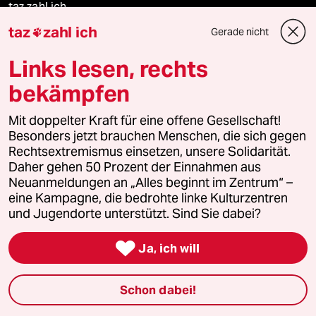
taz zahl ich
taz
zahl ich
Gerade nicht

taz lab Infobrief
Links lesen, rechts
bekämpfen
Veranstaltungen
Mit doppelter Kraft für eine offene Gesellschaft!
Besonders jetzt brauchen Menschen, die sich gegen
Demnächst
Rechtsextremismus einsetzen, unsere Solidarität.
Daher gehen 50 Prozent der Einnahmen aus
Neuanmeldungen an „Alles beginnt im Zentrum“ –
Vor Ort
eine Kampagne, die bedrohte linke Kulturzentren
und Jugendorte unterstützt. Sind Sie dabei?
Live im Stream

Ja, ich will
Vergangene
taz lab 2027
Schon dabei!