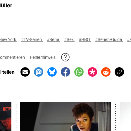
üller
New York
#TV-Serien
#Serie
#Sex
#HBO
#Serien-Guide
#
ommentieren
Fehlerhinweis
 teilen