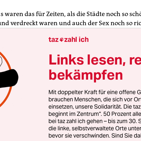
as waren das für Zeiten, als die Städte noch so sc
und verdreckt waren und auch der Sex noch so ric
schmutzig. Viele Bücher und Filme sind in den v
taz
zahl ich

hienen, die das (West-)Berlin der 1970er und 80e
In Oskar ­Roehlers „Mein Leben als Affenarsch“/„T
Links lesen, r
 lebe der Punk“ verdient sich der Held sein Geld, 
show am Zoo die Spermafluten von den Scheiben 
bekämpfen
hl noch vor diesem drastischen Rückgang der
Mit doppelter Kraft für eine offene G
zahl der Männer. So etwas sieht man auch in d
brauchen Menschen, die sich vor O
 Deuce“, bei einem Pornodreh der Prostituierten 
einsetzen, unsere Solidarität. Die ta
beginnt im Zentrum“. 50 Prozent a
lenhaal). Es stellt sich dann heraus, dass hier mi
bei taz zahl ich gehen – bis zum 30
uppe aus Konservendosen getrickst wird.
die linke, selbstverwaltete Orte unte
bevor sie verschwinden. Sind Sie da