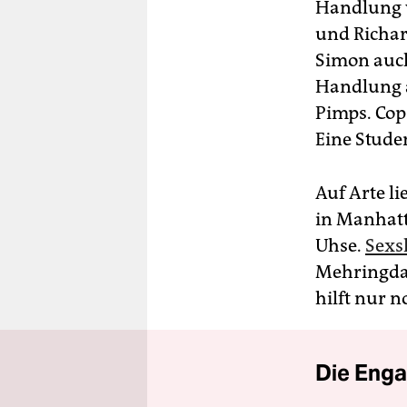
Handlung v
und Richar
Simon auch
Handlung a
Pimps. Cops
Eine Stude
Auf Arte li
in Manhatt
Uhse.
Sexs
Mehringdam
hilft nur n
Die Enga