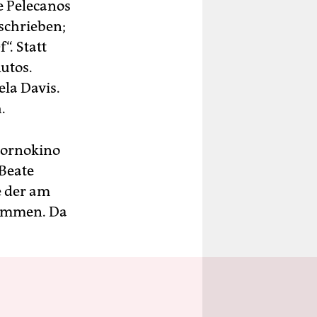
e Pelecanos
schrieben;
. Statt
utos.
ela Davis.
.
 Pornokino
Beate
 der am
kommen. Da