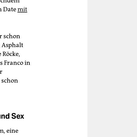
nachdem
en Date
mit
er schon
m Asphalt
e Röcke,
s Franco in
r
 schon
und Sex
m, eine