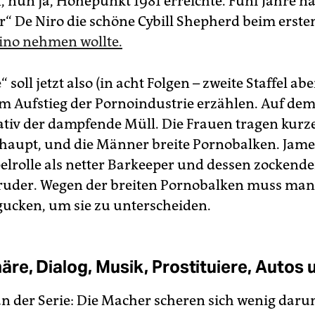
n, nun ja, Höhepunkt 1981 erreichte. Fünf Jahre 
er“ De Niro die schöne Cybill Shepherd beim erst
ino nehmen wollte.
 soll jetzt also (in acht Folgen – zweite Staffel ab
vom Aufstieg der Pornoindustrie erzählen. Auf de
rativ der dampfende Müll. Die Frauen tragen kurz
aupt, und die Männer breite Pornobalken. Jame
elrolle als netter Barkeeper und dessen zockende
ruder. Wegen der breiten Pornobalken muss man
ucken, um sie zu unterscheiden.
re, Dialog, Musik, Prostituiere, Autos 
an der Serie: Die Macher scheren sich wenig daru