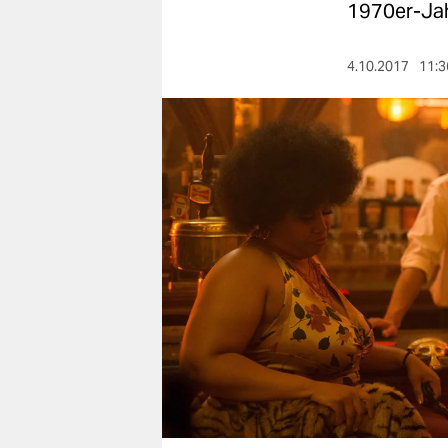
berlin
1970er-Jah
nord
4.10.2017
11:3
wahrheit
verlag
verlag
veranstaltungen
shop
fragen & hilfe
unterstützen
abo
genossenschaft