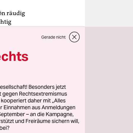
hön räudig
htig
ergangenen
Gerade nicht
r Jahre
od den
echts
indem er in
wischt.
esellschaft! Besonders jetzt
er HBO-
rt gegen Rechtsextremismus
Candy
z kooperiert daher mit „Alles
ller Einnahmen aus Anmeldungen
t kalter
. September – an die Kampagne,
rstützt und Freiräume sichern will,
bei?