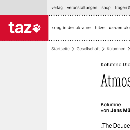
hautnavigation anspringen
hauptinhalt anspringen
footer anspringen
verlag
veranstaltungen
shop
fragen &
krieg in der ukraine
hitze
us-demokr

taz zahl ich
taz zahl ich
Startseite
Gesellschaft
Kolumnen
themen
politik
Kolumne Die
Atmos
öko
gesellschaft
kultur
Kolumne
von
Jens Mü
sport
„The Deuce“