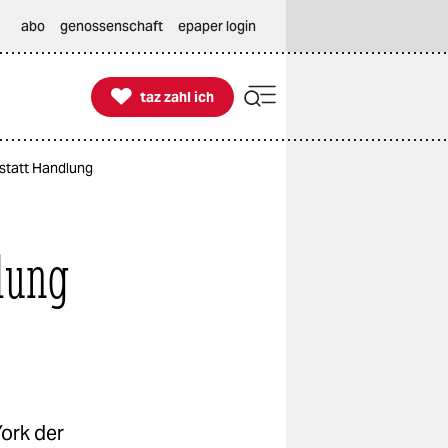
abo
genossenschaft
epaper login

taz zahl ich
taz zahl ich
statt Handlung
lung
ork der