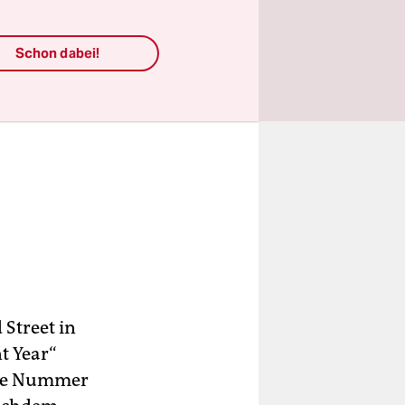
Schon dabei!
 Street in
t Year“
ole Nummer