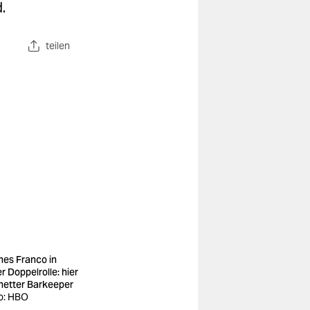
.
teilen
es Franco in
r Doppelrolle: hier
 netter Barkeeper
o: HBO