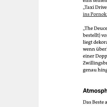
eins seine
„Taxi Driv
ins Pornok
„The Deuce“
bestellt) 
liegt deko
wenn überh
einer Dopp
Zwillingsb
genau hing
Atmosphä
Das Beste 