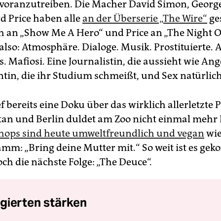
oranzutreiben. Die Macher David Simon, Georg
d Price haben alle
an der Überserie „The Wire“
ge
 an „Show Me A Hero“ und Price an „The Night Of“
lso: Atmosphäre. Dialoge. Musik. Prostituierte. A
. Mafiosi. Eine Journalistin, die aussieht wie Ang
ntin, die ihr Studium schmeißt, und Sex natürlich
ef bereits eine Doku über das wirklich allerletzte
an und Berlin duldet am Zoo nicht einmal mehr 
hops sind heute umweltfreundlich und vegan
wie
m: „Bring deine Mutter mit.“ So weit ist es ge
och die nächste Folge: „The Deuce“.
gierten stärken