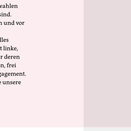
wahlen
sind.
h und vor
lles
 linke,
ür deren
n, frei
ngagement.
e unsere