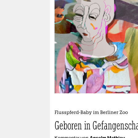
berlin
nord
wahrheit
verlag
verlag
veranstaltungen
shop
fragen & hilfe
unterstützen
Flusspferd-Baby im Berliner Zoo
abo
Geboren in Gefangensch
genossenschaft
Kommentar von
Anselm Mathieu