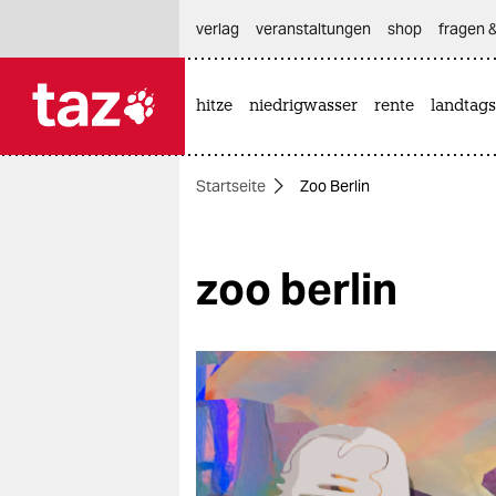
hautnavigation anspringen
hauptinhalt anspringen
footer anspringen
verlag
veranstaltungen
shop
fragen &
hitze
niedrigwasser
rente
landtags

taz zahl ich
taz zahl ich
Startseite
Zoo Berlin
themen
politik
zoo berlin
öko
gesellschaft
kultur
sport