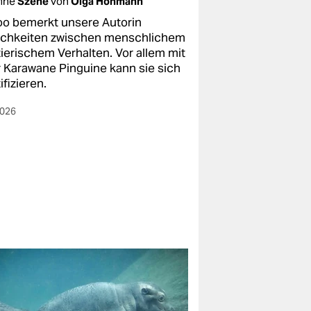
mne
Szene
von
Olga Hohmann
oo bemerkt unsere Autorin
ichkeiten zwischen menschlichem
tierischem Verhalten. Vor allem mit
r Karawane Pinguine kann sie sich
ifizieren.
2026