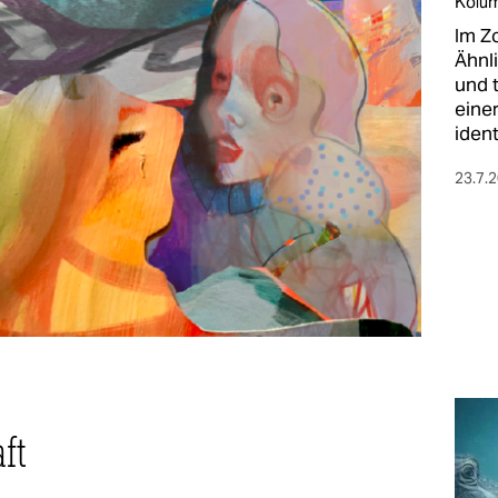
Kolu
Im Z
Ähnl
und 
eine
ident
23.7.
aft