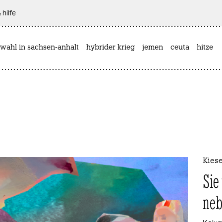
 hilfe
wahl in sachsen-anhalt
hybrider krieg
jemen
ceuta
hitze
Kiese
Sie
neb