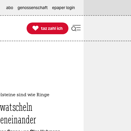
abo
genossenschaft
epaper login

taz zahl ich
taz zahl ich
lsteine sind wie Ringe
 watscheln
eneinander