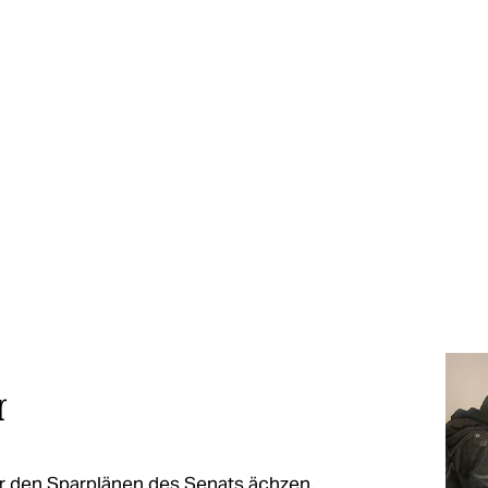
r
r den Sparplänen des Senats ächzen,