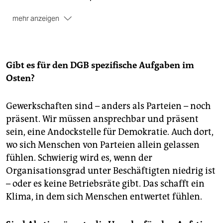
mehr anzeigen
Martin Kaul wird ab etwa 9 Uhr über den Periscope-
Account der taz:
@tazgezwitscher
aus Erfurt
berichten. Aus Berlin ab etwa 12 Uhr Jasmin
Kalarickal über
@taz_berlin
, Katharina Schipkowski
Gibt es für den DGB spezifische Aufgaben im
ab etwa 12 Uhr über
@taznord
aus Hamburg und
Osten?
Anett Selle ab dem Mittag aus Duisburg über ihren
Periscope-Account
@anettselle
.
Gewerkschaften sind – anders als Parteien – noch
präsent. Wir müssen ansprechbar und präsent
sein, eine Andockstelle für Demokratie. Auch dort,
wo sich Menschen von Parteien allein gelassen
fühlen. Schwierig wird es, wenn der
Organisationsgrad unter Beschäftigten niedrig ist
– oder es keine Betriebsräte gibt. Das schafft ein
Klima, in dem sich Menschen entwertet fühlen.