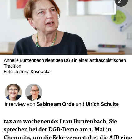
berlin
nord
wahrheit
verlag
verlag
Annelie Buntenbach sieht den DGB in einer antifaschistischen
Tradition
veranstaltungen
Foto: Joanna Kosowska
shop
fragen & hilfe
unterstützen
Interview von
Sabine am Orde
und
Ulrich Schulte
abo
taz am wochenende: Frau Buntenbach, Sie
sprechen bei der DGB-Demo am 1. Mai in
genossenschaft
Chemnitz, um die Ecke veranstaltet die AfD eine