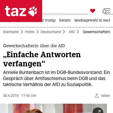

taz zahl ich
bergsteigen
usa unter trump
katzen
landtagswahl in sachs

taz zahl ich
Startseite
Politik
Deutschland
AfD
Gewerkschafterin ü
taz zahl ich
themen
Gewerkschafterin über die AfD
„Einfache Antworten
politik
verfangen“
öko
Annelie Buntenbach ist im DGB-Bundesvorstand. Ein
Gespräch über Antifaschismus beim DGB und das
gesellschaft
taktische Verhältnis der AfD zu Sozialpolitik.
kultur
30.4.2019
17:45 Uhr
teilen
sport