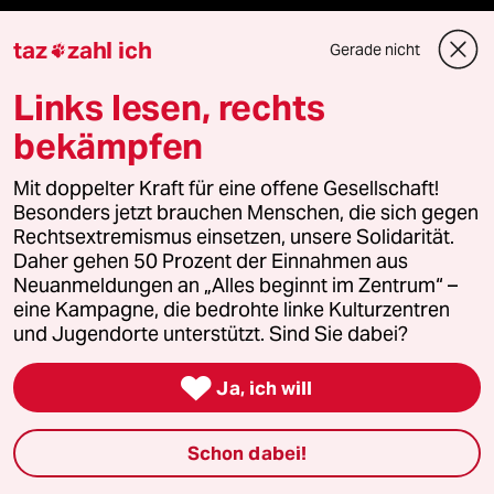
USA unter Trump
taz
zahl ich
Gerade nicht

Katzen
Links lesen, rechts
bekämpfen
Landtagswahl in Sachsen-Anhalt
Mit doppelter Kraft für eine offene Gesellschaft!
Ceuta
Besonders jetzt brauchen Menschen, die sich gegen
Rechtsextremismus einsetzen, unsere Solidarität.
Hitze
Daher gehen 50 Prozent der Einnahmen aus
Neuanmeldungen an „Alles beginnt im Zentrum“ –
eine Kampagne, die bedrohte linke Kulturzentren
und Jugendorte unterstützt. Sind Sie dabei?
Verlag

Ja, ich will
Aktuelles
Schon dabei!
Hausblog