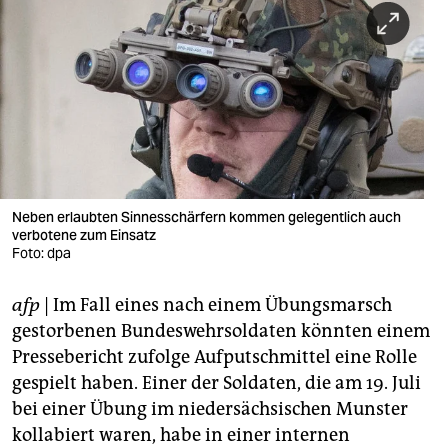
berlin
nord
wahrheit
verlag
verlag
veranstaltungen
Neben erlaubten Sinnesschärfern kommen gelegentlich auch
verbotene zum Einsatz
shop
Foto: dpa
fragen & hilfe
afp
| Im Fall eines nach einem Übungsmarsch
gestorbenen Bundeswehrsoldaten könnten einem
unterstützen
Pressebericht zufolge Aufputschmittel eine Rolle
abo
gespielt haben. Einer der Soldaten, die am 19. Juli
bei einer Übung im niedersächsischen Munster
genossenschaft
kollabiert waren, habe in einer internen