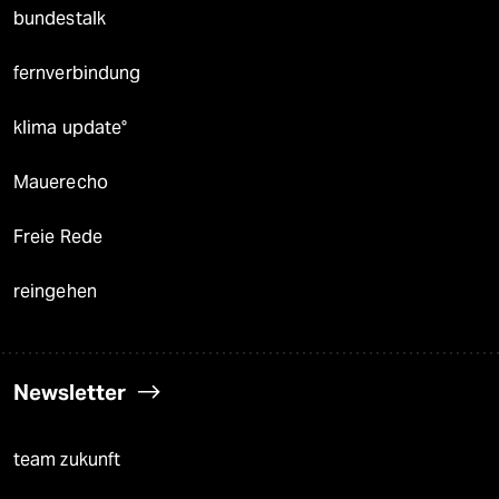
bundestalk
fernverbindung
klima update°
Mauerecho
Freie Rede
reingehen
Newsletter
team zukunft