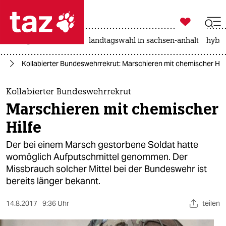

taz zahl ich
niedrigwasser
rente
landtagswahl in sachsen-anhalt
hybri

taz zahl ich
hr
Kollabierter Bundeswehrrekrut: Marschieren mit chemischer Hil
taz zahl ich
themen
Kollabierter Bundeswehrrekrut
Marschieren mit chemischer
politik
Hilfe
öko
Der bei einem Marsch gestorbene Soldat hatte
womöglich Aufputschmittel genommen. Der
gesellschaft
Missbrauch solcher Mittel bei der Bundeswehr ist
bereits länger bekannt.
kultur
sport
14.8.2017
9:36 Uhr
teilen