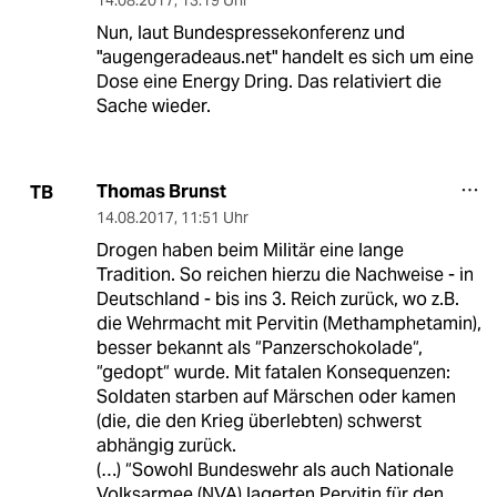
14.08.2017
,
13:19 Uhr
Nun, laut Bundespressekonferenz und
"augengeradeaus.net" handelt es sich um eine
Dose eine Energy Dring. Das relativiert die
Sache wieder.
Thomas Brunst
TB
14.08.2017
,
11:51 Uhr
Drogen haben beim Militär eine lange
Tradition. So reichen hierzu die Nachweise - in
Deutschland - bis ins 3. Reich zurück, wo z.B.
die Wehrmacht mit Pervitin (Methamphetamin),
besser bekannt als “Panzerschokolade“,
“gedopt“ wurde. Mit fatalen Konsequenzen:
Soldaten starben auf Märschen oder kamen
(die, die den Krieg überlebten) schwerst
abhängig zurück.
(…) “Sowohl Bundeswehr als auch Nationale
Volksarmee (NVA) lagerten Pervitin für den