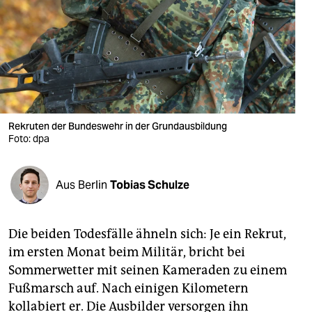
berlin
nord
wahrheit
verlag
verlag
Rekruten der Bundeswehr in der Grundausbildung
Foto: dpa
veranstaltungen
shop
Aus Berlin
Tobias Schulze
fragen & hilfe
unterstützen
Die beiden Todesfälle ähneln sich: Je ein Rekrut,
im ersten Monat beim Militär, bricht bei
abo
Sommerwetter mit seinen Kameraden zu einem
genossenschaft
Fußmarsch auf. Nach einigen Kilometern
kollabiert er. Die Ausbilder versorgen ihn