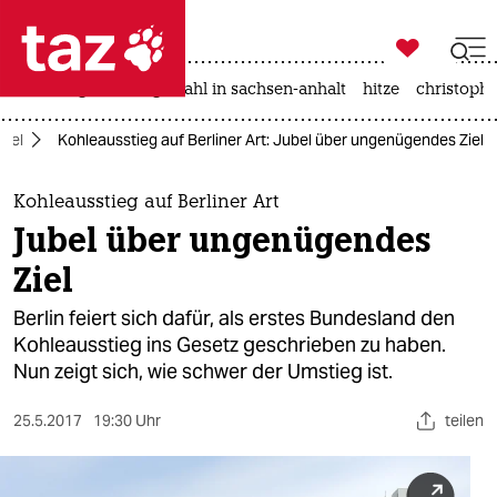

taz zahl ich
iran-krieg
landtagswahl in sachsen-anhalt
hitze
christophe

taz zahl ich
del
Kohleausstieg auf Berliner Art: Jubel über ungenügendes Ziel
taz zahl ich
themen
Kohleausstieg auf Berliner Art
Jubel über ungenügendes
politik
Ziel
öko
Berlin feiert sich dafür, als erstes Bundesland den
Kohleausstieg ins Gesetz geschrieben zu haben.
gesellschaft
Nun zeigt sich, wie schwer der Umstieg ist.
kultur
25.5.2017
19:30 Uhr
teilen
sport