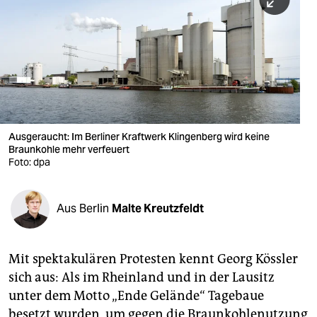
berlin
nord
wahrheit
verlag
verlag
Ausgeraucht: Im Berliner Kraftwerk Klingenberg wird keine
Braunkohle mehr verfeuert
veranstaltungen
Foto: dpa
shop
fragen & hilfe
Aus Berlin
Malte Kreutzfeldt
unterstützen
Mit spektakulären Protesten kennt Georg Kössler
abo
sich aus: Als im Rheinland und in der Lausitz
genossenschaft
unter dem Motto „Ende Gelände“ Tagebaue
besetzt wurden, um gegen die Braunkohlenutzung