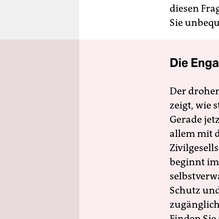
diesen Fra
Sie unbequ
Die Enga
Der drohe
zeigt, wie
Gerade jet
allem mit d
Zivilgesell
beginnt im
selbstverw
Schutz und 
zugänglich
Finden Sie