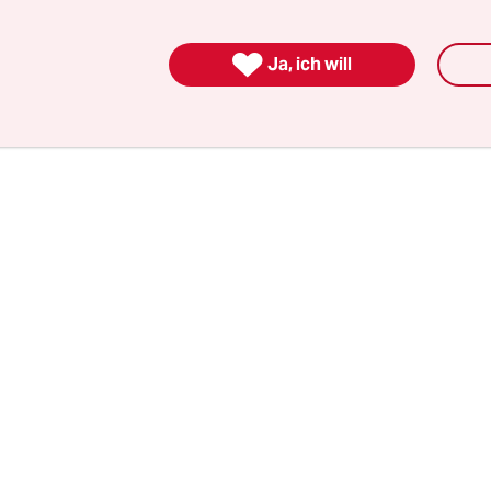
affen wir weder die Klima- noch die weltweiten
eitsziele“, hieß es bei der Debatte zur Agrarpoliti

Ja, ich will
n einfach.“