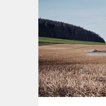
berlin
nord
wahrheit
verlag
verlag
veranstaltungen
shop
fragen & hilfe
unterstützen
abo
genossenschaft