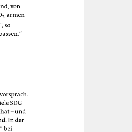
und, von
O
-armen
2
, so
rpassen.“
 vorsprach.
ziele SDG
 hat – und
nd. In der
“ bei