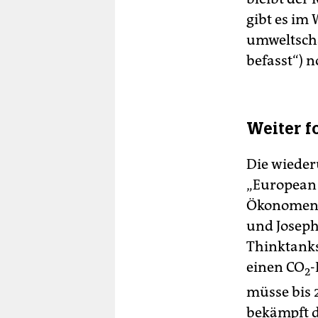
gibt es im
umweltschä
befasst“) 
Weiter f
Die wieder
„European 
Ökonomen d
und Joseph
Thinktanks
einen CO
-
2
müsse bis 2
bekämpft d