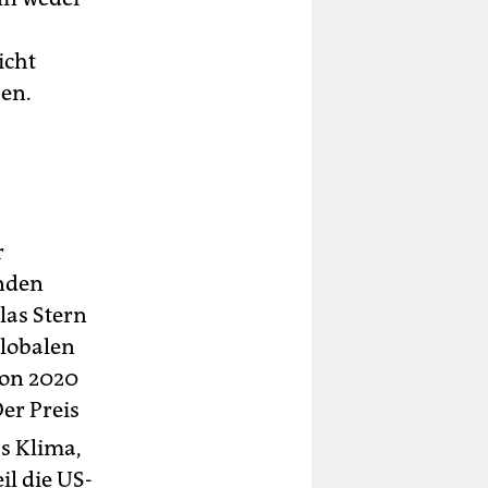
icht
sen.
r
enden
las Stern
globalen
hon 2020
Der Preis
as Klima,
l die US-