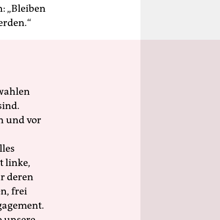
: „Bleiben
erden.“
wahlen
sind.
h und vor
lles
 linke,
ür deren
n, frei
ngagement.
e unsere