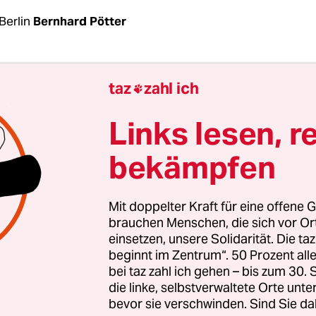
Berlin
Bernhard Pötter
 von der Uni Potsdam hatte die ungeteilte Aufm
taz
zahl ich

kums: „Wagen Sie den Blick über den Tellerrand!“, 
der Firma „TeneTrio“ den Besuchern des 17.
Links lesen, r
keitskongresses zu. Wer den Fleischkonsum senke
bekämpfen
 mal Gerichte aus Insekten probieren. Im Publiku
 Blicke. Aber die Cupcakes aus Grillen und Mehl
der Mittagspause „weg wie warme Semmeln“, sagt
Mit doppelter Kraft für eine offene G
könnte ein Viertel des Eiweißbedarfs bei uns von 
brauchen Menschen, die sich vor O
einsetzen, unsere Solidarität. Die ta
rn gedeckt werden.
beginnt im Zentrum“. 50 Prozent a
bei taz zahl ich gehen – bis zum 30
er mit der Landwirtschaft geht es nicht weiter, sa
die linke, selbstverwaltete Orte unte
bevor sie verschwinden. Sind Sie da
Müller, Mitglied im Nachhaltigkeitsrat. „Mit dem