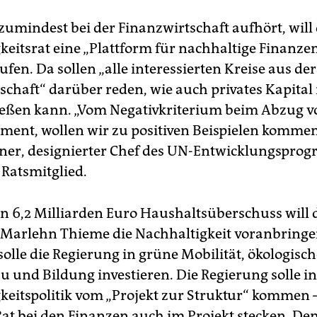
zumindest bei der Finanzwirtschaft aufhört, will
keitsrat eine „Plattform für nachhaltige Finanze
ufen. Da sollen „alle interessierten Kreise aus der
schaft“ darüber reden, wie auch privates Kapital
ließen kann. „Vom Negativkriterium beim Abzug v
ment, wollen wir zu positiven Beispielen kommen
ner, designierter Chef des UN-Entwicklungspro
Ratsmitglied.
n 6,2 Milliarden Euro Haushaltsüberschuss will 
 Marlehn Thieme die Nachhaltigkeit voranbringe
solle die Regierung in grüne Mobilität, ökologisc
 und Bildung investieren. Die Regierung solle in
keitspolitik vom „Projekt zur Struktur“ kommen –
 Rat bei den Finanzen auch im Projekt stecken. D