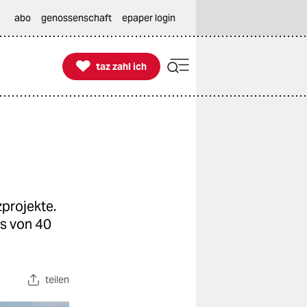
abo
genossenschaft
epaper login

taz zahl ich
taz zahl ich
zprojekte.
s von 40
teilen