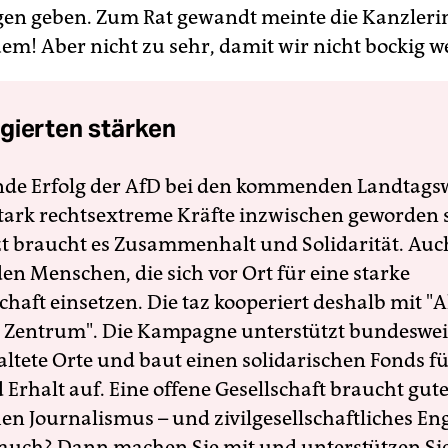
gen geben. Zum Rat gewandt meinte die Kanzlerin
em! Aber nicht zu sehr, damit wir nicht bockig w
gierten stärken
nde Erfolg der AfD bei den kommenden Landtags
 stark rechtsextreme Kräfte inzwischen geworden 
zt braucht es Zusammenhalt und Solidarität. Auc
en Menschen, die sich vor Ort für eine starke
schaft einsetzen. Die taz kooperiert deshalb mit "A
 Zentrum". Die Kampagne unterstützt bundesweit
altete Orte und baut einen solidarischen Fonds f
Erhalt auf. Eine offene Gesellschaft braucht gute
en Journalismus – und zivilgesellschaftliches E
 auch? Dann machen Sie mit und unterstützen Si