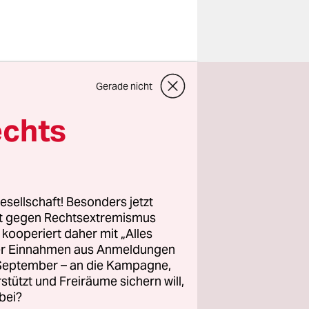
erksamkeit
Gerade nicht
rief die
echts
n wolle,
m gab es
wurmpasta
e Henkel.
esellschaft! Besonders jetzt
Grillen
rt gegen Rechtsextremismus
z kooperiert daher mit „Alles
ller Einnahmen aus Anmeldungen
. September – an die Kampagne,
gte
rstützt und Freiräume sichern will,
bei?
 jetzigen