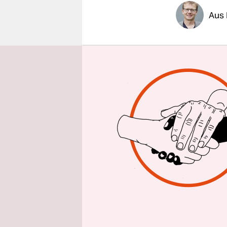
epaper login
Aus 
Ina Henkel
ihres Publi
Gründerin 
Nachhaltig
solle gern
skeptische
gingen in 
In Zukunft 
und Würme
So wie bish
Alexander 