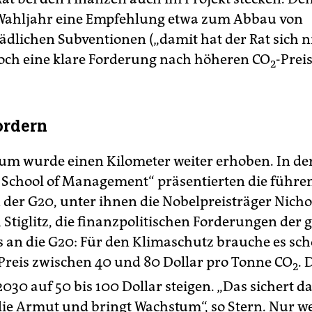
 Wahljahr eine Empfehlung etwa zum Abbau von
dlichen Subventionen („damit hat der Rat sich n
noch eine klare Forderung nach höheren CO
-Prei
2
ordern
um wurde einen Kilometer weiter erhoben. In de
School of Management“ präsentierten die führ
er G20, unter ihnen die Nobelpreisträger Nicho
 Stiglitz, die finanzpolitischen Forderungen der 
 an die G20: Für den Klimaschutz brauche es sc
Preis zwischen 40 und 80 Dollar pro Tonne CO
. 
2
030 auf 50 bis 100 Dollar steigen. „Das sichert d
ie Armut und bringt Wachstum“, so Stern. Nur wei