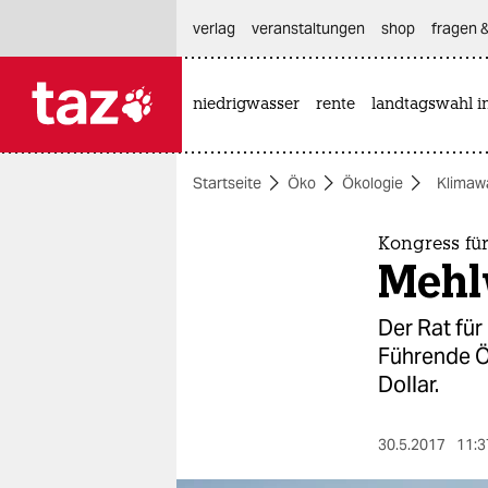
hautnavigation anspringen
hauptinhalt anspringen
footer anspringen
verlag
veranstaltungen
shop
fragen &
niedrigwasser
rente
landtagswahl i

taz zahl ich
taz zahl ich
Startseite
Öko
Ökologie
Klimaw
themen
politik
Kongress für
Mehl
öko
Der Rat für
gesellschaft
Führende Ö
Dollar.
kultur
sport
30.5.2017
11:3