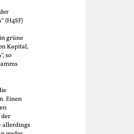
 der
n“ (H4SF)
 in grüne
on Kapital,
“, so
gramms
die
n. Einen
hen
 der
 allerdings
enn weder