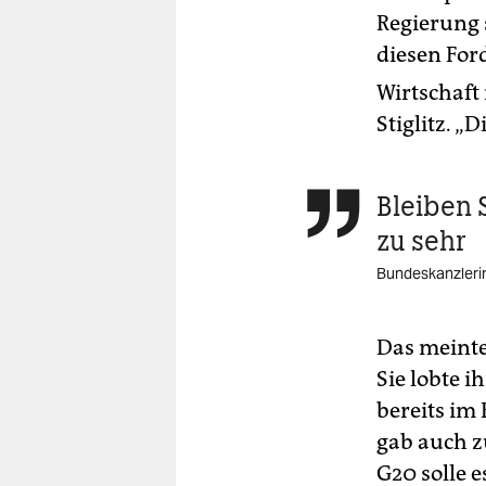
Regierung s
diesen For
Wirtschaft 
Stiglitz. „
Bleiben 

zu sehr
Bundeskanzleri
Das meinte
Sie lobte i
bereits im
gab auch zu
G20 solle 