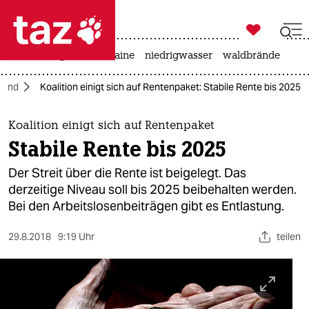

taz zahl ich
hitze
krieg in der ukraine
niedrigwasser
waldbrände

taz zahl ich
land
Koalition einigt sich auf Rentenpaket: Stabile Rente bis 2025
taz zahl ich
themen
Koalition einigt sich auf Rentenpaket
Stabile Rente bis 2025
politik
Der Streit über die Rente ist beigelegt. Das
öko
derzeitige Niveau soll bis 2025 beibehalten werden.
Bei den Arbeitslosenbeiträgen gibt es Entlastung.
gesellschaft
29.8.2018
9:19 Uhr
teilen
kultur
sport