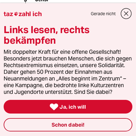
29.08.2018
,
17:31 Uhr
taz
zahl ich
Gerade nicht

@Nicky Arnstein:
" "Die endlosen Rufe nach Beamten,
Links lesen, rechts
Freiberuflern,... die nun auch endlich
in die Rentenkasse einzahlen sollen
bekämpfen
hängen mir zum Halse raus."
Dann informieren Sie sich mal über
Mit doppelter Kraft für eine offene Gesellschaft!
versicherungsfremde Leistungen der
Besonders jetzt brauchen Menschen, die sich gegen
Rentenkasse. Das sind Leistungen
Rechtsextremismus einsetzen, unsere Solidarität.
welche zwar der Allgemeinheit
Daher gehen 50 Prozent der Einnahmen aus
dienen, aber nur durch die
Neuanmeldungen an „Alles beginnt im Zentrum“ –
Rentenzahler finanziert werden. Die
eine Kampagne, die bedrohte linke Kulturzentren
Beamten und Freiberufler sind da
und Jugendorte unterstützt. Sind Sie dabei?
aussen vor.

Ja, ich will
Tom Farmer
TF
Schon dabei!
29.08.2018
,
14:34 Uhr
@Nicky Arnstein: