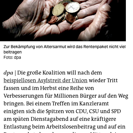
berlin
nord
wahrheit
verlag
Zur Bekämpfung von Altersarmut wird das Rentenpaket nicht viel
verlag
beitragen
Foto: dpa
veranstaltungen
dpa
| Die große Koalition will nach dem
shop
beispiellosen Asylstreit der Union
wieder Tritt
fragen & hilfe
fassen und im Herbst eine Reihe von
Verbesserungen für Millionen Bürger auf den Weg
unterstützen
bringen. Bei einem Treffen im Kanzleramt
abo
einigten sich die Spitzen von CDU, CSU und SPD
am späten Dienstagabend auf eine kräftigere
genossenschaft
Entlastung beim Arbeitslosenbeitrag und auf ein