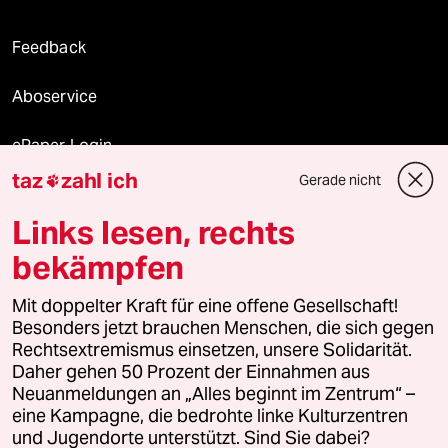
Feedback
Aboservice
ePaper Login
taz
zahl ich
Gerade nicht

Downloads für Abonnierende
Links lesen, rechts
bekämpfen
© 2026 taz Verlags und Vertriebs GmbH
Alle Rechte vorbehalten. Bei rechtlichen Fragen oder für Genehmigungen
Mit doppelter Kraft für eine offene Gesellschaft!
wenden Sie sich bitte an
lizenzen@taz.de
Besonders jetzt brauchen Menschen, die sich gegen
Rechtsextremismus einsetzen, unsere Solidarität.
Daher gehen 50 Prozent der Einnahmen aus
Feedback
Redaktionsstatut
Kommune-Richtlinien
KI-
Neuanmeldungen an „Alles beginnt im Zentrum“ –
eine Kampagne, die bedrohte linke Kulturzentren
Leitlinie
Informant
Datenschutz
Impressum
AGB
und Jugendorte unterstützt. Sind Sie dabei?