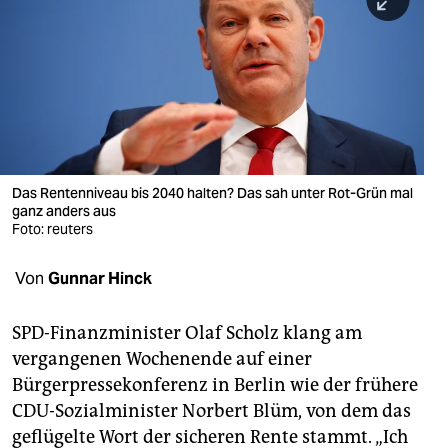
berlin
nord
wahrheit
verlag
verlag
Das Rentenniveau bis 2040 halten? Das sah unter Rot-Grün mal
ganz anders aus
veranstaltungen
Foto: reuters
shop
Von
Gunnar Hinck
fragen & hilfe
unterstützen
SPD-Finanzminister Olaf Scholz klang am
vergangenen Wochenende auf einer
abo
Bürgerpressekonferenz in Berlin wie der frühere
CDU-Sozialminister Norbert Blüm, von dem das
genossenschaft
geflügelte Wort der sicheren Rente stammt. „Ich