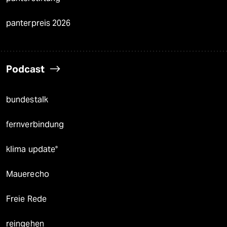
panterpreis 2026
Podcast
bundestalk
fernverbindung
klima update°
Mauerecho
Freie Rede
reingehen