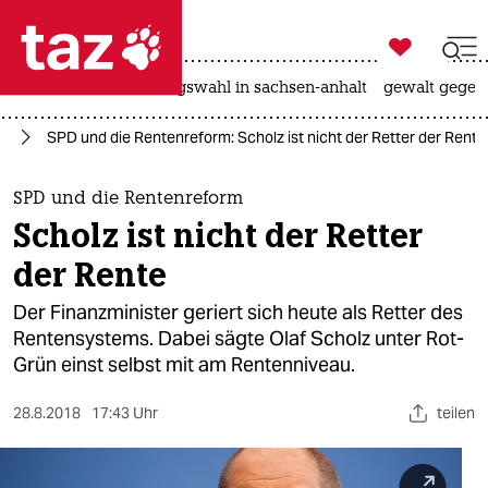

taz zahl ich
hitze
surfen
landtagswahl in sachsen-anhalt
gewalt gegen

taz zahl ich
nd
SPD und die Rentenreform: Scholz ist nicht der Retter der Rente
taz zahl ich
themen
SPD und die Rentenreform
Scholz ist nicht der Retter
politik
der Rente
öko
Der Finanzminister geriert sich heute als Retter des
Rentensystems. Dabei sägte Olaf Scholz unter Rot-
gesellschaft
Grün einst selbst mit am Rentenniveau.
kultur
28.8.2018
17:43 Uhr
teilen
sport