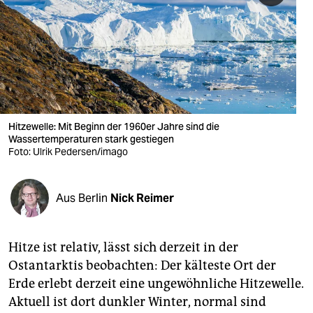
berlin
nord
wahrheit
verlag
verlag
Hitzewelle: Mit Beginn der 1960er Jahre sind die
Wassertemperaturen stark gestiegen
veranstaltungen
Foto: Ulrik Pedersen/imago
shop
Aus Berlin
Nick Reimer
fragen & hilfe
unterstützen
Hitze ist relativ, lässt sich derzeit in der
abo
Ostantarktis beobachten: Der kälteste Ort der
Erde erlebt derzeit eine ungewöhnliche Hitzewelle.
genossenschaft
Aktuell ist dort dunkler Winter, normal sind