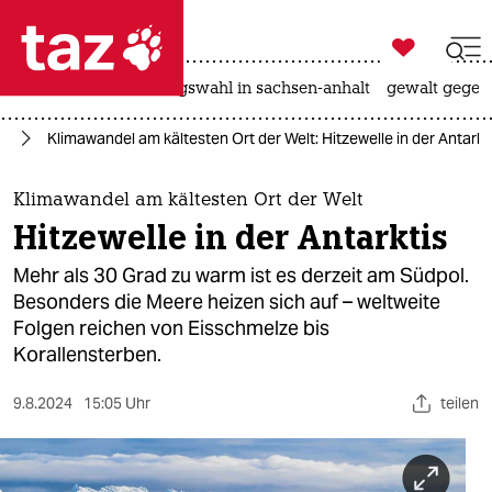

taz zahl ich
hitze
surfen
landtagswahl in sachsen-anhalt
gewalt gegen

taz zahl ich
el
Klimawandel am kältesten Ort der Welt: Hitzewelle in der Antarkt
taz zahl ich
themen
Klimawandel am kältesten Ort der Welt
Hitzewelle in der Antarktis
politik
Mehr als 30 Grad zu warm ist es derzeit am Südpol.
öko
Besonders die Meere heizen sich auf – weltweite
Folgen reichen von Eisschmelze bis
gesellschaft
Korallensterben.
kultur
9.8.2024
15:05 Uhr
teilen
sport