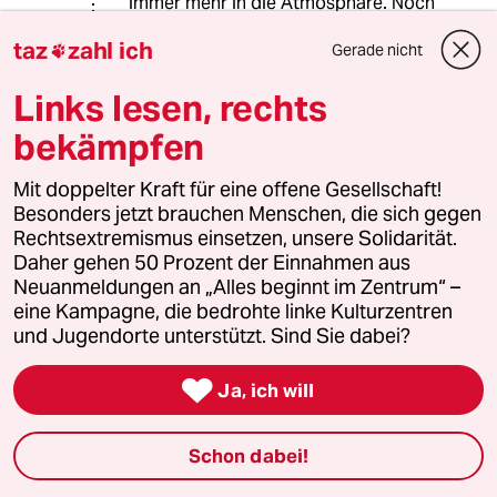
immer mehr in die Atmosphäre. Noch
zwanzig Jahre so weiter und wir
taz
zahl ich
Gerade nicht
werden den CO2-Gehalt fast

verdreifacht haben. Was wir tun, ist
Links lesen, rechts
ein Experiment, bei dem nur klar ist,
dass die Folgen verdrehend sein
bekämpfen
werden.
Mit doppelter Kraft für eine offene Gesellschaft!
Besonders jetzt brauchen Menschen, die sich gegen
Jalella
Rechtsextremismus einsetzen, unsere Solidarität.
Daher gehen 50 Prozent der Einnahmen aus
10.08.2024
,
09:29 Uhr
Neuanmeldungen an „Alles beginnt im Zentrum“ –
@Farang:
eine Kampagne, die bedrohte linke Kulturzentren
Die Korallen sind nur ein Indiz. Auch
und Jugendorte unterstützt. Sind Sie dabei?
wenn ihr Sterben das Ökosystem
kräftig zerstören würde.

Ja, ich will
Die Erwärmung der Ozeane ist der
spannende Punkt. Wasser speichert
CO2. Warmes Wasser speichert
Schon dabei!
weniger => CO2 geht zusätzlich in die
(warme) Luft. Warme Lust hält mehr