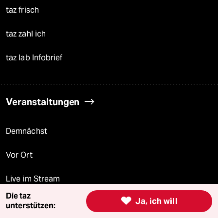
taz frisch
taz zahl ich
taz lab Infobrief
Veranstaltungen
Demnächst
Vor Ort
Live im Stream
Die taz

Ja, ich will
Vergangene
unterstützen: