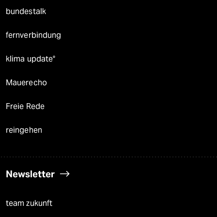
bundestalk
fernverbindung
klima update°
Mauerecho
Freie Rede
reingehen
Newsletter
team zukunft