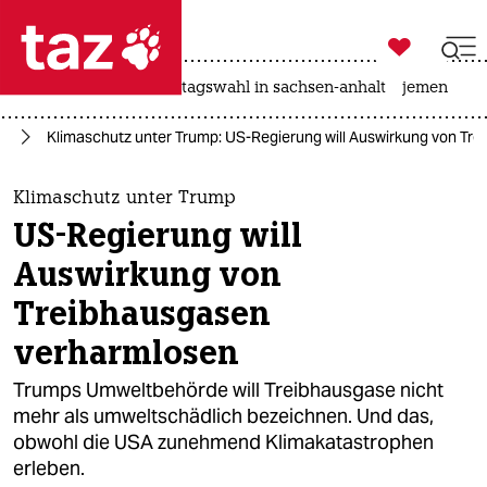

taz zahl ich
drohnen
rente
landtagswahl in sachsen-anhalt
jemen

taz zahl ich
el
Klimaschutz unter Trump: US-Regierung will Auswirkung von Tr
taz zahl ich
themen
Klimaschutz unter Trump
US-Regierung will
politik
Auswirkung von
öko
Treibhausgasen
gesellschaft
verharmlosen
Trumps Umweltbehörde will Treibhausgase nicht
kultur
mehr als umweltschädlich bezeichnen. Und das,
sport
obwohl die USA zunehmend Klimakatastrophen
erleben.