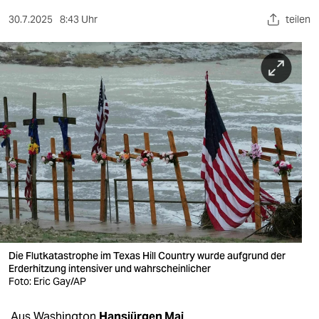
berlin
30.7.2025
8:43 Uhr
teilen
nord
wahrheit
verlag
verlag
veranstaltungen
shop
fragen & hilfe
unterstützen
Die Flutkatastrophe im Texas Hill Country wurde aufgrund der
abo
Erderhitzung intensiver und wahrscheinlicher
Foto: Eric Gay/AP
genossenschaft
Aus Washington
Hansjürgen Mai