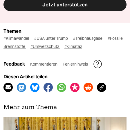
Jetzt unterstützen
Themen
#Klimawandel
#USA unter Trump
#Treibhausgase
#Fossile
Brennstoffe
#Umweltschutz
#klimataz
Feedback
Kommentieren
Fehlerhinweis
Diesen Artikel teilen
Mehr zum Thema