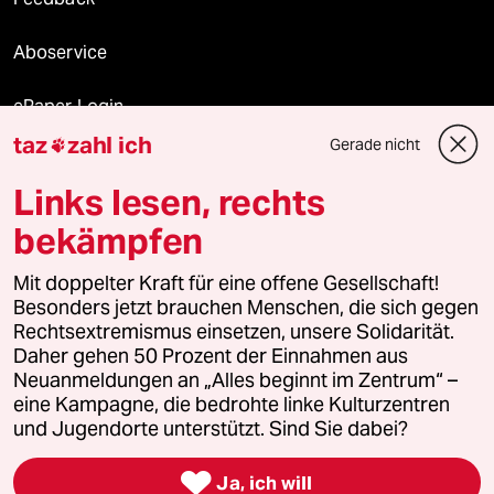
Aboservice
ePaper Login
taz
zahl ich
Gerade nicht

Downloads für Abonnierende
Links lesen, rechts
bekämpfen
© 2026 taz Verlags und Vertriebs GmbH
Alle Rechte vorbehalten. Bei rechtlichen Fragen oder für Genehmigungen
Mit doppelter Kraft für eine offene Gesellschaft!
wenden Sie sich bitte an
lizenzen@taz.de
Besonders jetzt brauchen Menschen, die sich gegen
Rechtsextremismus einsetzen, unsere Solidarität.
Daher gehen 50 Prozent der Einnahmen aus
Feedback
Redaktionsstatut
Kommune-Richtlinien
KI-
Neuanmeldungen an „Alles beginnt im Zentrum“ –
eine Kampagne, die bedrohte linke Kulturzentren
Leitlinie
Informant
Datenschutz
Impressum
AGB
und Jugendorte unterstützt. Sind Sie dabei?
Seitenwende
Einwilligungen widerrufen (Ads)

Ja, ich will