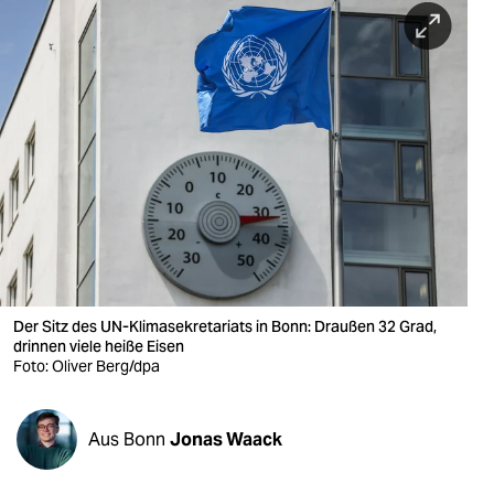
berlin
nord
wahrheit
verlag
verlag
veranstaltungen
shop
fragen & hilfe
Der Sitz des UN-Klimasekretariats in Bonn: Draußen 32 Grad,
drinnen viele heiße Eisen
unterstützen
Foto: Oliver Berg/dpa
abo
Aus Bonn
Jonas Waack
genossenschaft