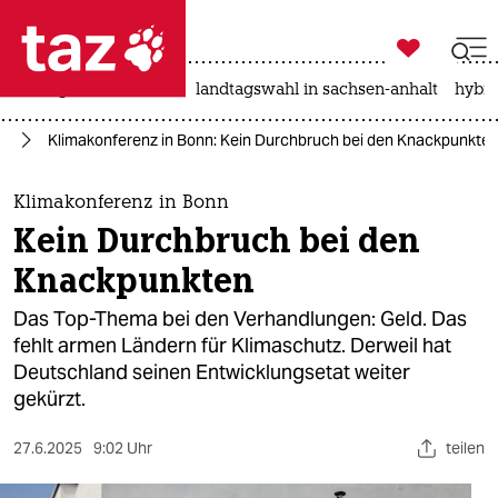

taz zahl ich
niedrigwasser
rente
landtagswahl in sachsen-anhalt
hybri

taz zahl ich
el
Klimakonferenz in Bonn: Kein Durchbruch bei den Knackpunkte
taz zahl ich
themen
Klimakonferenz in Bonn
Kein Durchbruch bei den
politik
Knackpunkten
öko
Das Top-Thema bei den Verhandlungen: Geld. Das
fehlt armen Ländern für Klimaschutz. Derweil hat
gesellschaft
Deutschland seinen Entwicklungsetat weiter
gekürzt.
kultur
sport
27.6.2025
9:02 Uhr
teilen