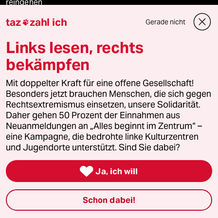
reingehen
taz
zahl ich
Gerade nicht

Links lesen, rechts
Newsletter
bekämpfen
team zukunft
Mit doppelter Kraft für eine offene Gesellschaft!
Besonders jetzt brauchen Menschen, die sich gegen
taz frisch
Rechtsextremismus einsetzen, unsere Solidarität.
Daher gehen 50 Prozent der Einnahmen aus
taz zahl ich
Neuanmeldungen an „Alles beginnt im Zentrum“ –
eine Kampagne, die bedrohte linke Kulturzentren
und Jugendorte unterstützt. Sind Sie dabei?
taz lab Infobrief

Ja, ich will
Veranstaltungen
Schon dabei!