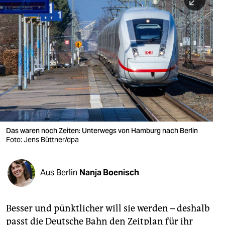
berlin
nord
wahrheit
verlag
verlag
veranstaltungen
shop
Das waren noch Zeiten: Unterwegs von Hamburg nach Berlin
Foto: Jens Büttner/dpa
fragen & hilfe
unterstützen
Aus Berlin
Nanja Boenisch
abo
genossenschaft
Besser und pünktlicher will sie werden – deshalb
passt die Deutsche Bahn den Zeitplan für ihr