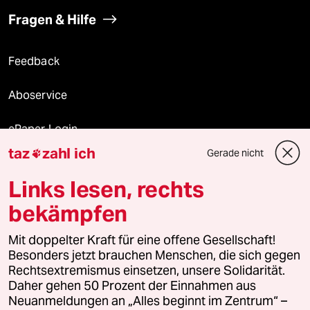
Fragen & Hilfe
Feedback
Aboservice
ePaper Login
taz
zahl ich
Gerade nicht

Downloads für Abonnierende
Links lesen, rechts
bekämpfen
© 2026 taz Verlags und Vertriebs GmbH
Alle Rechte vorbehalten. Bei rechtlichen Fragen oder für Genehmigungen
Mit doppelter Kraft für eine offene Gesellschaft!
wenden Sie sich bitte an
lizenzen@taz.de
Besonders jetzt brauchen Menschen, die sich gegen
Rechtsextremismus einsetzen, unsere Solidarität.
Daher gehen 50 Prozent der Einnahmen aus
Feedback
Redaktionsstatut
Kommune-Richtlinien
KI-
Neuanmeldungen an „Alles beginnt im Zentrum“ –