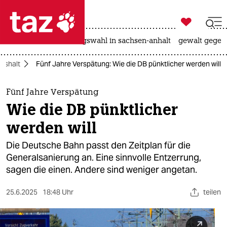

taz zahl ich
hitze
surfen
landtagswahl in sachsen-anhalt
gewalt gegen

taz zahl ich
ushalt
Fünf Jahre Verspätung: Wie die DB pünktlicher werden will
taz zahl ich
themen
Fünf Jahre Verspätung
Wie die DB pünktlicher
politik
werden will
öko
Die Deutsche Bahn passt den Zeitplan für die
Generalsanierung an. Eine sinnvolle Entzerrung,
gesellschaft
sagen die einen. Andere sind weniger angetan.
kultur
25.6.2025
18:48 Uhr
teilen
sport