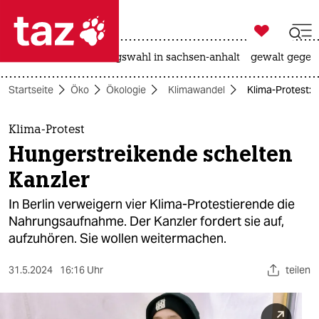

taz zahl ich
hitze
surfen
landtagswahl in sachsen-anhalt
gewalt gegen

taz zahl ich
Startseite
Öko
Ökologie
Klimawandel
Klima-Protest: 
taz zahl ich
themen
Klima-Protest
Hungerstreikende schelten
politik
Kanzler
öko
In Berlin verweigern vier Klima-Protestierende die
Nahrungsaufnahme. Der Kanzler fordert sie auf,
gesellschaft
aufzuhören. Sie wollen weitermachen.
kultur
31.5.2024
16:16 Uhr
teilen
sport