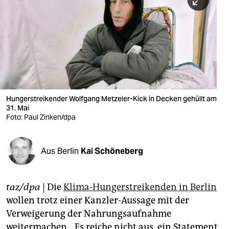
berlin
nord
wahrheit
verlag
verlag
Hungerstreikender Wolfgang Metzeler-Kick in Decken gehüllt am
31. Mai
veranstaltungen
Foto: Paul Zinken/dpa
shop
fragen & hilfe
Aus Berlin
Kai Schöneberg
unterstützen
taz/dpa
| Die
Klima-Hungerstreikenden in Berlin
abo
wollen trotz einer Kanzler-Aussage mit der
genossenschaft
Verweigerung der Nahrungsaufnahme
weitermachen. „Es reiche nicht aus, ein Statement