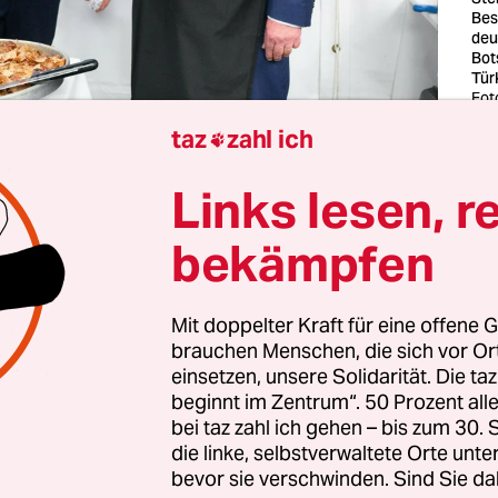
Bes
deu
Bot
Tür
Fot
Jut
taz
zahl ich

bt Dinge, die sollten ewig halten: Lieblingspullis,
Links lesen, r
ivalbändchen – und der Döner um die Ecke. Unko
bekämpfen
hwinglich, leicht knoblauchig. Ein Stück Alltag, 
r Delikatesse zu werden. Dieser dampfende, tropf
dschmeichler in Alufolie – er ist Mahlzeit und
Mit doppelter Kraft für eine offene G
tskitt. Der Döner ist vielleicht das letzte große L
brauchen Menschen, die sich vor O
einsetzen, unsere Solidarität. Die ta
n Zivilisation. Man steht nebeneinander, murmel
beginnt im Zentrum“. 50 Prozent a
kt beim „scharf?“ und zahlt bar. Für einen kurzen
bei taz zahl ich gehen – bis zum 30
erschiede gelöscht.
die linke, selbstverwaltete Orte unte
bevor sie verschwinden. Sind Sie da