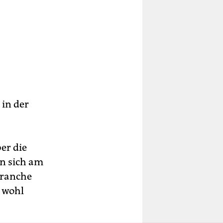
 in der
er die
nn sich am
Branche
 wohl