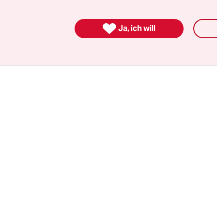
, Bauarbeiter, BWL-Student, Nachtschwärmer – al
en Dreiklang aus Brot, Fleisch, Soße. Kein Dressco

Ja, ich will
 kein Latte-Art. Nur ehrlicher Hunger. Und der W
geht.