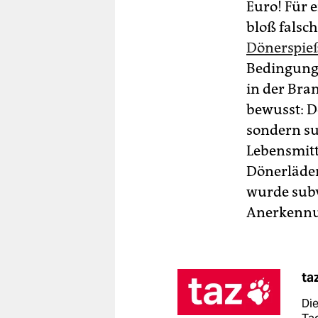
Euro! Für e
bloß falsc
Dönerspie
Bedingungen
in der Branc
bewusst: D
sondern su
Lebensmitt
Dö­ner­lä­d
wurde subv
Anerkennu
ta
Die