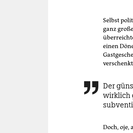
Selbst poli
ganz große 
überreicht
einen Döner
Gastgesche
verschenkt
Der güns

wirklich
subventi
Doch, oje,