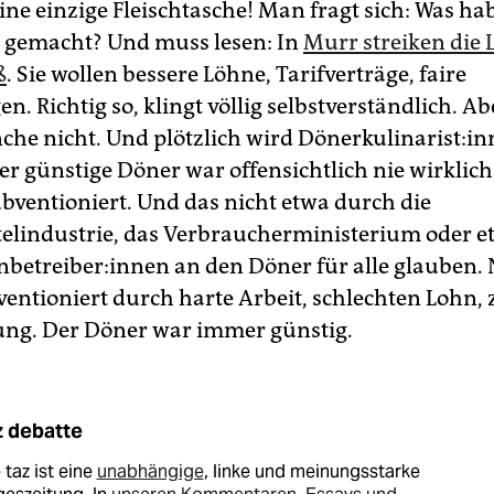
ine einzige Fleischtasche! Man fragt sich: Was ha
h gemacht? Und muss lesen: In
Murr streiken die 
ß
. Sie wollen bessere Löhne, Tarifverträge, faire
. Richtig so, klingt völlig selbstverständlich. Abe
he nicht. Und plötzlich wird Dö­ner­ku­li­na­ris­t:in
er günstige Döner war offensichtlich nie wirklich
bventioniert. Und das nicht etwa durch die
elindustrie, das Verbraucherministerium oder et
en­be­trei­be­r:in­nen an den Döner für alle glauben. 
entioniert durch harte Arbeit, schlechten Lohn,
ng. Der Döner war immer günstig.
z debatte
 taz ist eine
unabhängige
, linke und meinungsstarke