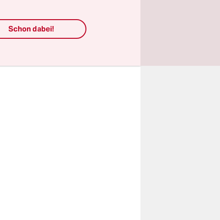
le vereint
de, kein
Schon dabei!
unsch, dass