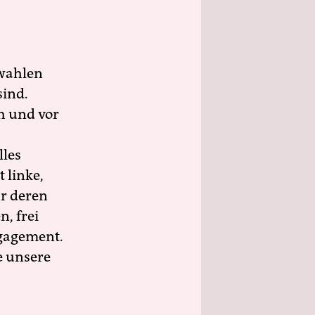
wahlen
sind.
h und vor
lles
 linke,
ür deren
n, frei
ngagement.
e unsere