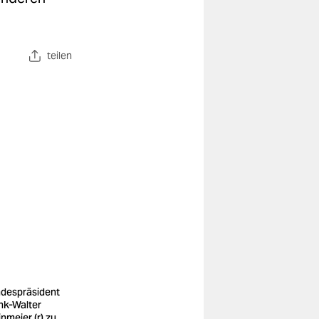
teilen
despräsident
nk-Walter
inmeier (r) zu