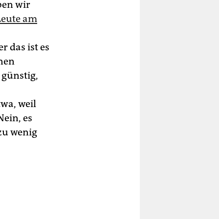
ben wir
Leute am
r das ist es
­nen
 günstig,
wa, weil
Nein, es
 zu wenig