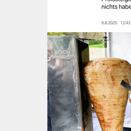
berlin
nichts habe
nord
9.8.2025
12:43
wahrheit
verlag
verlag
veranstaltungen
shop
fragen & hilfe
unterstützen
abo
genossenschaft