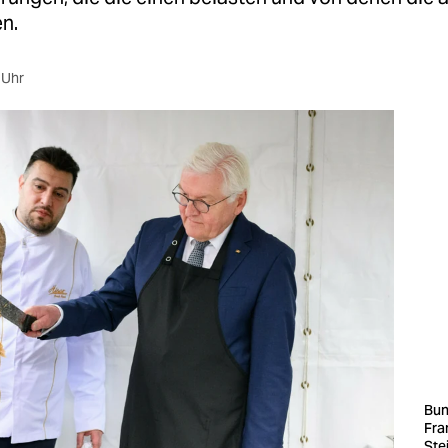
n.
 Uhr
Bun
Fra
Ste