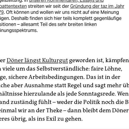
eszeitung. In
unseren Kommentaren, Essays und
battentexten
streiten wir seit der
Gründung der taz im Jahr
79
. Oft können und wollen wir uns nicht auf eine Meinung
igen. Deshalb finden sich hier teils komplett gegenläufige
itionen – allesamt Teil des sehr breiten linken
inungsspektrums.
der
Döner längst Kulturgut
geworden ist, kämpfen
 viele um das Selbstverständliche: faire Löhne,
ge, sichere Arbeitsbedingungen. Das ist in der
he aber Ausnahme statt Regel und sagt mehr üb
hältnisse hierzulande als jede Sonntagsrede. We
nd zuständig fühlt – weder die Politik noch die 
einmal wir an der Theke – dann bleibt dem Döner
res übrig, als ins Exil zu gehen.