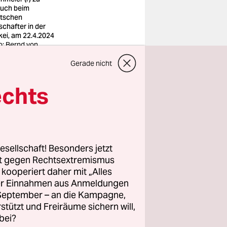
uch beim
tschen
schafter in der
kei, am 22.4.2024
o: Bernd von
rczenka/dpa
Gerade nicht
echts
mpliziert,
ohne den
ende,
esellschaft! Besonders jetzt
agerfeuer
rt gegen Rechtsextremismus
z kooperiert daher mit „Alles
t „mit
ller Einnahmen aus Anmeldungen
, Moment:
. September – an die Kampagne,
rstützt und Freiräume sichern will,
bei?