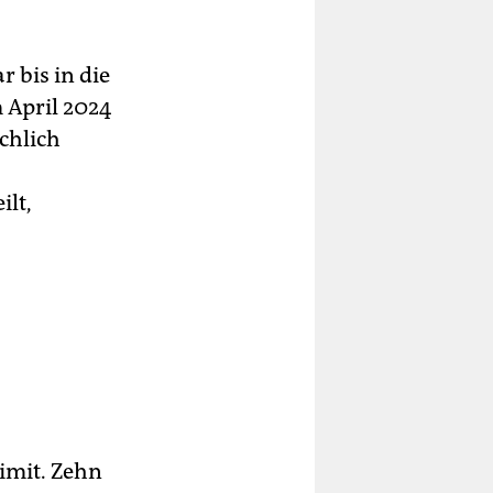
r bis in die
m April 2024
chlich
ilt,
imit. Zehn