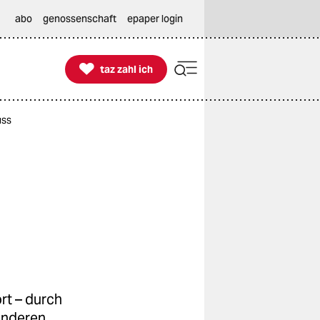
abo
genossenschaft
epaper login

taz zahl ich
taz zahl ich
uss
rt – durch
anderen