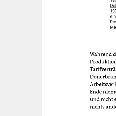
Tag
De
19
ein
Pos
Me
Während 
Produktion
Tarifverträ
Dönerbranc
Arbeitsver
Ende niema
und nicht 
nichts ande