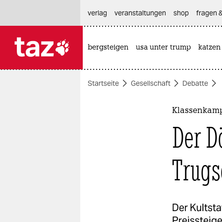
hautnavigation anspringen
hauptinhalt anspringen
footer anspringen
verlag
veranstaltungen
shop
fragen &
bergsteigen
usa unter trump
katzen

taz zahl ich
taz zahl ich
Startseite
Gesellschaft
Debatte
themen
politik
Klassenkamp
Der D
öko
gesellschaft
Trugs
kultur
sport
Der Kultsta
Preissteige