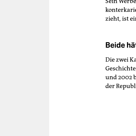
Sein Werbe
konterkari
zieht, ist 
Beide hä
Die zwei K
Geschichte
und 2002 b
der Republ