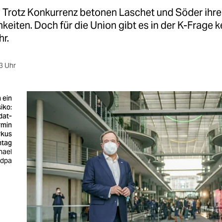
? Trotz Konkurrenz betonen Laschet und Söder ihre
iten. Doch für die Union gibt es in der K-Frage k
r.
3 Uhr
 ein
siko:
dat-
rmin
rkus
ntag
hael
 dpa