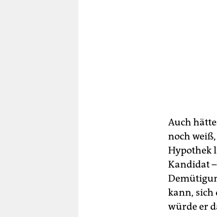
Auch hätte
noch weiß,
Hypothek l
Kandidat –
Demütigung
kann, sich
würde er d