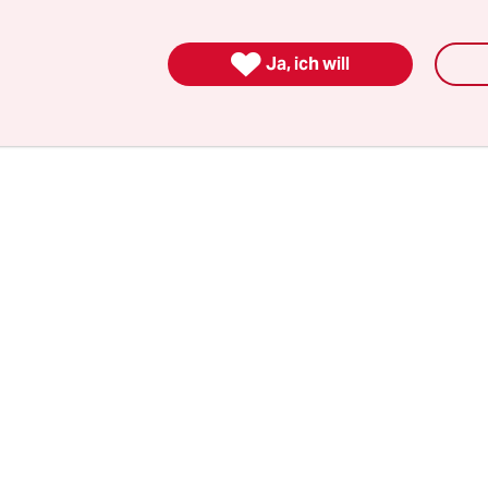
 hinzu. Und CSU-Landesgruppenchef Alexander 
ss die Union mit den beiden „zwei herausragende

Ja, ich will