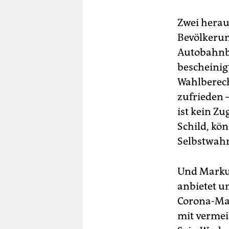
Zwei herau
Bevölkerun
Autobahnbr
bescheinig
Wahlberech
zufrieden 
ist kein Zu
Schild, kön
Selbstwahr
Und Markus 
anbietet u
Corona-Man
mit vermei