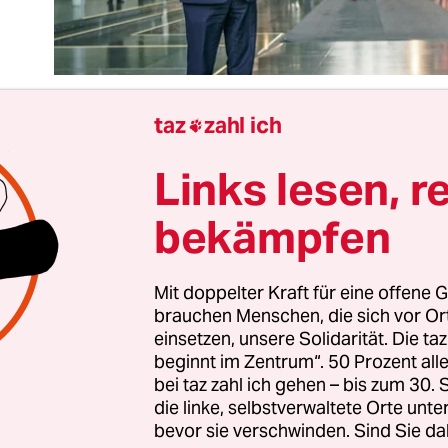
taz
zahl ich

Links lesen, r
 ob es am Ende
Armin Laschet wird, was nach wie
scheinlicher ist, oder ob Markus Söder
seine na
bekämpfen
ern erklärten Ambitionen in eine Kanzlerkandid
ann: Für die Union gibt es keinen guten Weg m
a, das die K-Frage aufwirft. Dafür ist die Lage z
Mit doppelter Kraft für eine offene G
brauchen Menschen, die sich vor O
einsetzen, unsere Solidarität. Die ta
beginnt im Zentrum“. 50 Prozent a
zum Spiel, dass beide Interessenten nun das Ge
bei taz zahl ich gehen – bis zum 30
nhaltlich gebe es große Übereinstimmungen, säus
die linke, selbstverwaltete Orte unte
bevor sie verschwinden. Sind Sie da
s werde keine Entscheidung „auf Biegen und Brec