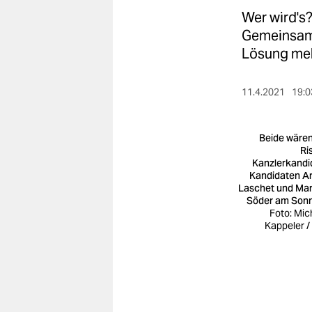
berlin
Wer wird's
nord
Gemeinsamke
Lösung meh
wahrheit
verlag
11.4.2021
19:0
verlag
Beide wären
veranstaltungen
Ri
Kanzlerkandi
Kandidaten A
shop
Laschet und Ma
Söder am Son
fragen & hilfe
Foto: Mic
Kappeler /
unterstützen
abo
genossenschaft