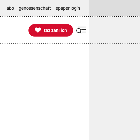
abo
genossenschaft
epaper login

taz zahl ich
taz zahl ich