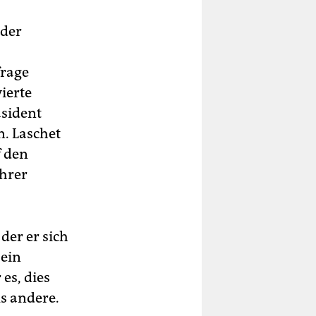
 der
frage
ierte
äsident
n. Laschet
f den
ihrer
der er sich
Sein
es, dies
ls andere.