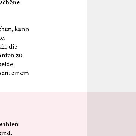
nschöne
chen, kann
e.
ch, die
hnten zu
beide
sen: einem
wahlen
sind.