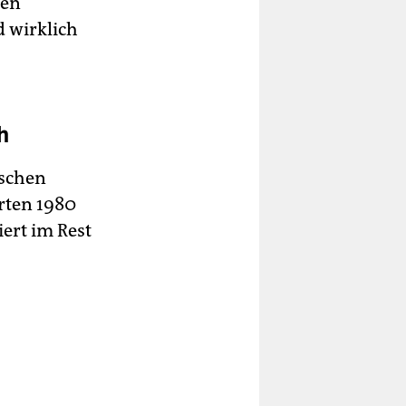
ten
d wirklich
h
tschen
erten 1980
ert im Rest