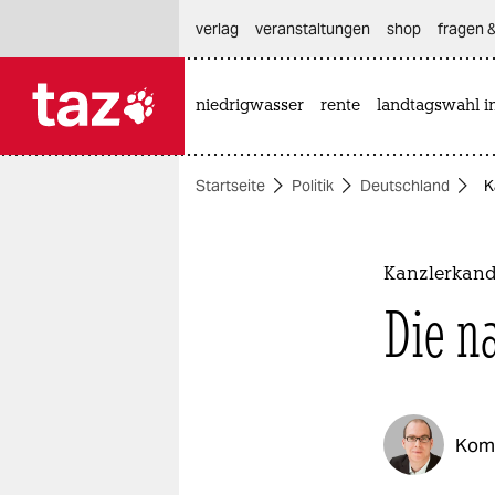
hautnavigation anspringen
hauptinhalt anspringen
footer anspringen
verlag
veranstaltungen
shop
fragen &
niedrigwasser
rente
landtagswahl i

taz zahl ich
taz zahl ich
Startseite
Politik
Deutschland
K
themen
politik
Kanzlerkand
öko
Die n
gesellschaft
kultur
Kom
sport