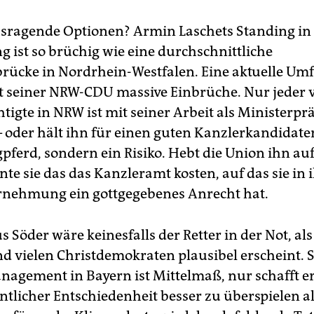
sragende Optionen? Armin Laschets Standing in
g ist so brüchig wie eine durchschnittliche
ücke in Nordrhein-Westfalen. Eine aktuelle Um
t seiner NRW-CDU massive Einbrüche. Nur jeder v
tigte in NRW ist mit seiner Arbeit als Ministerpr
– oder hält ihn für einen guten Kanzlerkandidate
gpferd, sondern ein Risiko. Hebt die Union ihn au
nte sie das das Kanzleramt kosten, auf das sie in 
nehmung ein gottgegebenes Anrecht hat.
Söder wäre keinesfalls der Retter in der Not, als 
nd vielen Christdemokraten plausibel erscheint. 
agement in Bayern ist Mittelmaß, nur schafft er 
ntlicher Entschiedenheit besser zu überspielen a