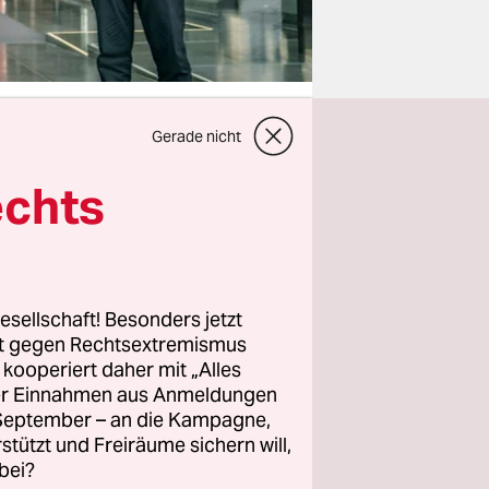
Gerade nicht
echts
 vor
ch langem
atur
ehr aus
u
esellschaft! Besonders jetzt
rt gegen Rechtsextremismus
z kooperiert daher mit „Alles
ller Einnahmen aus Anmeldungen
meinsame
. September – an die Kampagne,
elt
rstützt und Freiräume sichern will,
bei?
hen“ geben,