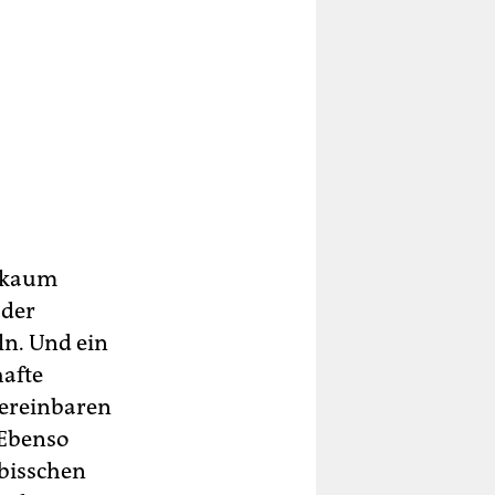
e kaum
 der
ln. Und ein
hafte
vereinbaren
 Ebenso
bisschen