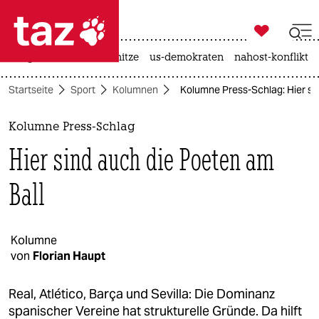

taz zahl ich
krieg in der ukraine
hitze
us-demokraten
nahost-konflikt

taz zahl ich
Startseite
Sport
Kolumnen
Kolumne Press-Schlag: Hier si
taz zahl ich
themen
Kolumne Press-Schlag
Hier sind auch die Poeten am
politik
Ball
öko
gesellschaft
Kolumne
kultur
von
Florian Haupt
sport
Real, Atlético, Barça und Sevilla: Die Dominanz
spanischer Vereine hat strukturelle Gründe. Da hilft